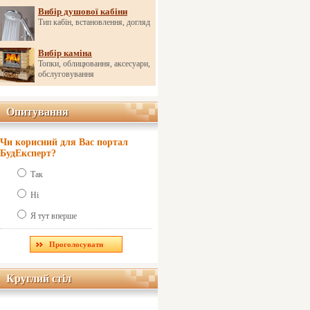
Вибір душової кабіни
Тип кабін, встановлення, догляд
Вибір каміна
Топки, облицювання, аксесуари,
обслуговування
Опитування
Опитування
Чи корисний для Вас портал
БудЕксперт?
Так
Ні
Я тут вперше
Круглий стіл
Круглий стіл