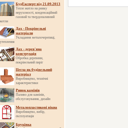
БудЕксперт від 21.09.2013
Тепле житло на ринку
нерухомості, конденсаційний
газовий та твердопаливний
котли
Дах - Покрівельні
матеріали
Укладання металочерепиці,
утеплення
Дах - дерев'яна
конструкція
Обробка деревини,
покрівельний пиріг
Цегла як будівельний
матеріал
Виробництво, технічні
характеристики
Ринок камінів
Паливо для камінів,
обслуговування, дизайн
Металопластикові вікна
Виробництво, вибір,
експлуатація
Бруківка