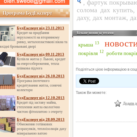
,
фартук покрыва
солома дах купить
,
Програма БудЕксперт
Програма БудЕксперт
даху
,
дах монтаж
,
да
БудЕксперт від 23.11.2013
Кредит на придбання
Більше новин за тегами
нерухомості на вторинному
новост
ринку, металопластикові вікна та
13
крыша
вхідні броньовані двері
12
покрівля
роботи покрі
БудЕксперт від 09.11.2013
Купівля житла у Львові, кредит
на енергозбереження, тепла
плівкова підлога
Поділіться цією інформацією в со
БудЕксперт від 26.10.2013
Програма іпотечного
кредитування житла, сонячні
колектори
Також Ви можете:
БудЕксперт від 12.10.2013
Кредит під заставу майна,
Додати д
утеплення житла екологічно
чистою фітоплитою з очерету
БудЕксперт від 28.09.2013
Обмеження готівкових
розрахунків, теплоізоляція даху
мінеральною ватою