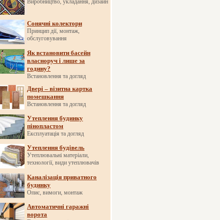
Виробництво, укладання, дизайн
Сонячні колектори
Принцип дії, монтаж,
обслуговування
Як встановити басейн
власноруч і лише за
годину?
Встановлення та догляд
Двері – візитна картка
помешкання
Встановлення та догляд
Утеплення будинку
пінопластом
Експлуатація та догляд
Утеплення будівель
Утеплювальні матеріали,
технології, види утеплювачів
Каналізація приватного
будинку
Опис, вимоги, монтаж
Автоматичні гаражні
ворота