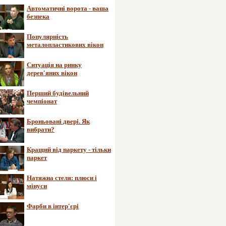
Автоматичні ворота - ваша
безпека
Популярність
металопластикових вікон
Ситуація на ринку
дерев'яних вікон
Перший будівельний
чемпіонат
Броньовані двері. Як
вибрати?
Кращий від паркету - тільки
паркет
Натяжна стеля: плюси і
мінуси
Фарби в інтер'єрі