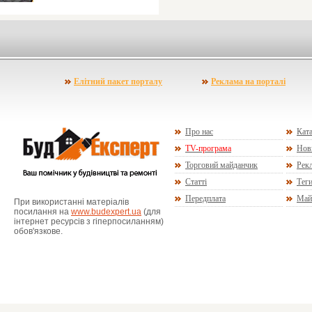
Елітний пакет порталу
Реклама на порталі
Про нас
Ката
TV-програма
Нов
Торговий майданчик
Рекл
Статті
Тег
Передплата
Май
При використанні матеріалів
посилання на
www.budexpert.ua
(для
інтернет ресурсів з гіперпосиланням)
обов'язкове.