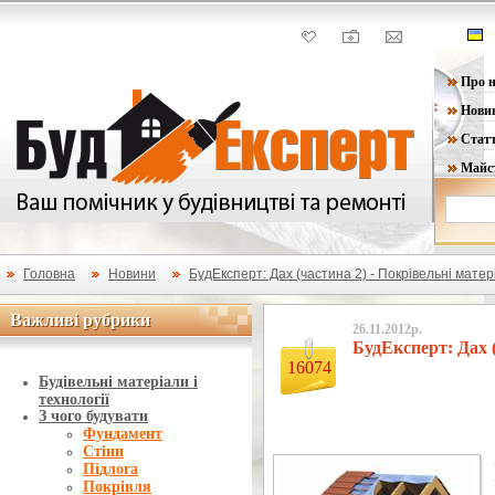
Про н
Нови
Статт
Майс
Головна
Новини
БудЕксперт: Дах (частина 2) - Покрівельні матер
Важливі рубрики
Важливі рубрики
26.11.2012р.
БудЕксперт: Дах (
16074
Будівельні матеріали і
технології
З чого будувати
Фундамент
Стіни
Підлога
Покрівля