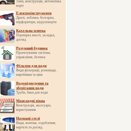
Типи, конструкція, автоматика
воріт
Електроінструменти
Дрилі, лобзики, болгарки,
перфоратори, шуруповерти
Кахельна плитка
Перевірка якості, укладка,
догляд
Розумний будинок
Проектування системи,
управління, безпека
Фільтри для води
Види фільтрації, різновиди,
виробники та ціна
Водовідведення та
зберігання води
Труби, баки для води
Мансардні вікна
Конструкція, аксесуари,
користування
Натяжні стелі
Види, монтаж, оздоблення,
вартість та догляд