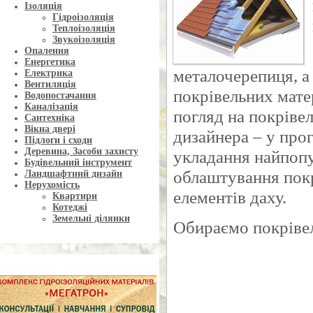
Ізоляція
Гідроізоляція
Теплоізоляція
Звукоізоляція
Опалення
Енергетика
металочерепиця, а
Електрика
Вентиляція
покрівельних мате
Водопостачання
Каналізація
погляд на покрівел
Сантехніка
Вікна двері
дизайнера – у про
Підлоги і сходи
Деревина, Засоби захисту
укладання найпопу
Будівельний інструмент
облаштування покр
Ландшафтний дизайн
Нерухомість
елементів даху.
Квартири
Котеджі
Земельні ділянки
Обираємо покрівел