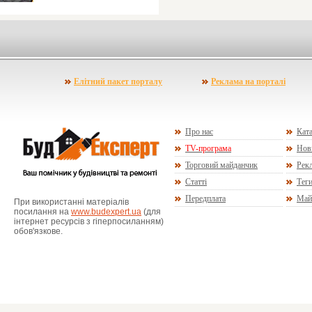
Елітний пакет порталу
Реклама на порталі
Про нас
Ката
TV-програма
Нов
Торговий майданчик
Рекл
Статті
Тег
Передплата
Май
При використанні матеріалів
посилання на
www.budexpert.ua
(для
інтернет ресурсів з гіперпосиланням)
обов'язкове.