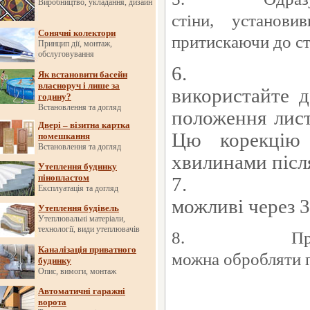
Виробництво, укладання, дизайн
ст
іни
,
установи
Сонячні колектори
при
тискаючи до ст
Принцип дії, монтаж,
обслуговування
6.
Як встановити басейн
власноруч і лише за
використайте д
годину?
Встановлення та догляд
положення лист
Двері – візитна картка
Цю корекцію
помешкання
Встановлення та догляд
хвилинами післ
Утеплення будинку
пінопластом
7.
Експлуатація та догляд
можливі через 3
Утеплення будівель
Утеплювальні матеріали,
технології, види утеплювачів
8.
Пр
Каналізація приватного
можна обробляти 
будинку
Опис, вимоги, монтаж
Автоматичні гаражні
ворота