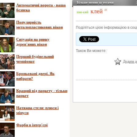
Більше новин за тегами
Автоматичні ворота - ваша
безпека
клей
10
піно-клей
Популярність
металопластикових вікон
Поділіться цією інформацією в со
Ситуація на ринку
дерев'яних вікон
Також Ви можете:
Перший будівельний
чемпіонат
Додати д
Броньовані двері. Як
вибрати?
Кращий від паркету - тільки
паркет
Натяжна стеля: плюси і
мінуси
Фарби в інтер'єрі