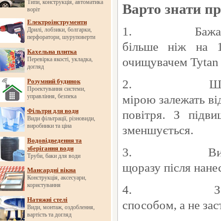
Типи, конструкція, автоматика
Варто знати п
воріт
Електроінструменти
1.
Бажа
Дрилі, лобзики, болгарки,
перфоратори, шуруповерти
більше ніж на 1
Кахельна плитка
очищувачем Tytan P
Перевірка якості, укладка,
догляд
2.
Шв
Розумний будинок
Проектування системи,
мірою залежать ві
управління, безпека
Фільтри для води
повітря. З підв
Види фільтрації, різновиди,
виробники та ціна
зменшується.
Водовідведення та
зберігання води
3.
Ви
Труби, баки для води
щоразу після нане
Мансардні вікна
Конструкція, аксесуари,
користування
4.
З
Натяжні стелі
способом, а не за
Види, монтаж, оздоблення,
вартість та догляд