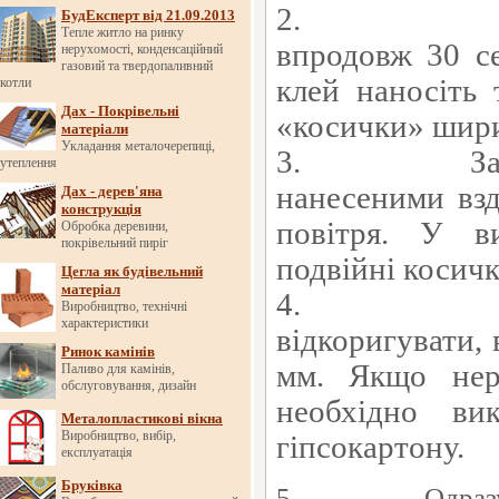
2.
БудЕксперт від 21.09.2013
Тепле житло на ринку
впродовж 30 се
нерухомості, конденсаційний
газовий та твердопаливний
клей наносіть
котли
Дах - Покрівельні
«косички» шир
матеріали
Укладання металочерепиці,
3.
З
утеплення
нанесеними взд
Дах - дерев'яна
конструкція
повітря. У в
Обробка деревини,
покрівельний пиріг
подвійні косич
Цегла як будівельний
матеріал
4.
Виробництво, технічні
характеристики
відкоригувати,
Ринок камінів
мм. Якщо нер
Паливо для камінів,
обслуговування, дизайн
необхідно ви
Металопластикові вікна
Виробництво, вибір,
гіпсокартону.
експлуатація
Бруківка
5.
Одраз