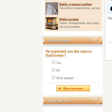
Вибір душової кабіни
Тип кабін, встановлення, догляд
Та
Вибір каміна
Топки, облицювання, аксесуари,
обслуговування
Опитування
Опитування
Чи корисний для Вас портал
БудЕксперт?
Так
Ні
Я тут вперше
Круглий стіл
Круглий стіл