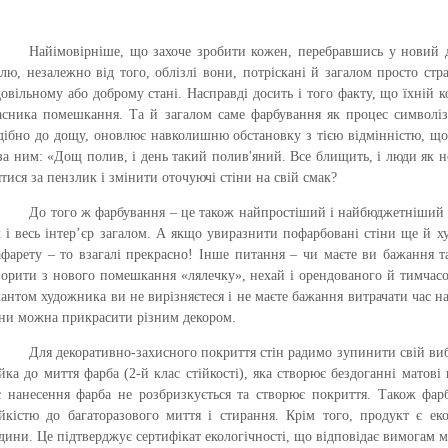
Найімовірніше, що захоче зробити кожен, перебравшись у новий д
елю, незалежно від того, облізлі вони, потріскані й загалом просто ст
довільному або доброму стані. Насправді досить і того факту, що їхній
асника помешкання. Та й загалом саме фарбування як процес символізу
дібно до дощу, оновлює навколишню обстановку з тією відмінністю, що
за ним: «Дощ полив, і день такий полив'яний. Все блищить, і люди як н
ятися за пензлик і змінити оточуючі стіни на свій смак?
До того ж фарбування – це також найпростіший і найбюджетніший сп
к і весь інтер’єр загалом. А якщо увиразнити пофарбовані стіни ще й 
афарету – то взагалі прекрасно! Інше питання – чи маєте ви бажання 
ворити з нового помешкання «лялечку», нехай і орендованого й тимчасов
лантом художника ви не вирізняєтеся і не маєте бажання витрачати час на
іни можна прикрасити різним декором.
Для декоративно-захисного покриття стін радимо зупинити свій виб
ійка до миття фарба (2-й клас стійкості), яка створює бездоганні матові
с нанесення фарба не розбризкується та створює покриття. Також фарб
ійкістю до багаторазового миття і стирання. Крім того, продукт є ек
дини. Це підтверджує сертифікат екологічності, що відповідає вимогам 