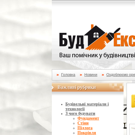
Головна
Новини
Оздоблюємо ор
Важливі рубрики
Важливі рубрики
Будівельні матеріали і
технології
З чого будувати
Фундамент
Стіни
Підлога
Покрівля