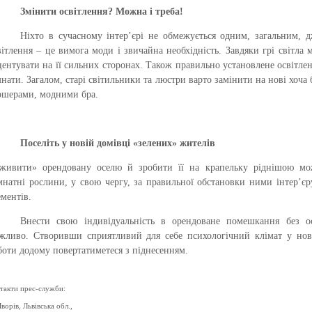
Змінити освітлення? Можна і треба!
Ніхто в сучасному інтер’єрі не обмежується одним, загальним, 
вітлення – це вимога моди і звичайна необхідність. Завдяки грі світла
центувати на її сильних сторонах. Також правильно установлене освітле
мнати. Загалом, старі світильники та люстри варто замінити на нові хоча 
ршерами, модними бра.
Поселіть у новій домівці «зелених» жителів
живити» орендовану оселю й зробити її на крапельку ріднішою мо
мнатні рослини, у свою чергу, за правильної обстановки ними інтер’єр
ементів.
Внести свою індивідуальність в орендоване помешкання без о
жливо. Створивши сприятливий для себе психологічний клімат у новій
боти додому повертатиметеся з піднесенням.
такти прес-служби:
Яворів, Львівська обл.,