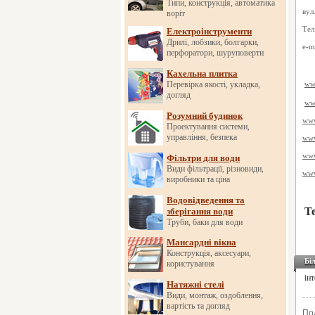
Типи, конструкція, автоматика
вул
воріт
Тел
Електроінструменти
Дрилі, лобзики, болгарки,
e-m
перфоратори, шуруповерти
Кахельна плитка
Перевірка якості, укладка,
ww
догляд
w
Розумний будинок
ww
Проектування системи,
управління, безпека
ww
www
Фільтри для води
Види фільтрації, різновиди,
ww
виробники та ціна
Водовідведення та
Т
зберігання води
Труби, баки для води
Мансардні вікна
Конструкція, аксесуари,
Бі
користування
ін
Натяжні стелі
Види, монтаж, оздоблення,
вартість та догляд
По