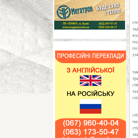
ст
за
вл
по
по
уз
та
тр
ст
та
ст
ст
ча
ст
лю