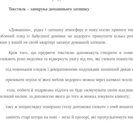
Текстиль – запорука домашнього затишку
«Домашню», рідну і затишну атмосферу в нову оселю принесе тек
юблений плед із бабусиної домівки чи недорого прикупити кілька реч
акше у вашій не своїй квартирі запанує домашній затишок.
Крім того, що предмети текстилю допоможуть створити в поме
иховають різні недоліки та відвернуть увагу від тих, які сховати повністю
під новеньким пледом і декоративними подушками зношений диван в
приховати огріхи м’яких меблів недорого можна через натяжні чохли
гола, побита й подряпана підлога не буде засмучувати своїм жахлив
великий килим, за допомогою якого до того ж можна зонувати кімнату;
таку ж неприглядну поверхню столу допоможе сховати з очей вишита
замініть старі штори на нові – легкі й прозорі, які пропускатимуть м