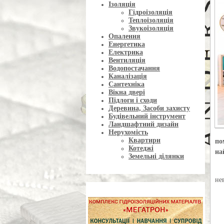
Ізоляція
Гідроізоляція
Теплоізоляція
Звукоізоляція
Опалення
Енергетика
Електрика
Вентиляція
Водопостачання
Каналізація
Сантехніка
Вікна двері
Підлоги і сходи
Деревина, Засоби захисту
Будівельний інструмент
Ландшафтний дизайн
Нерухомість
Квартири
по
Котеджі
на
Земельні ділянки
не