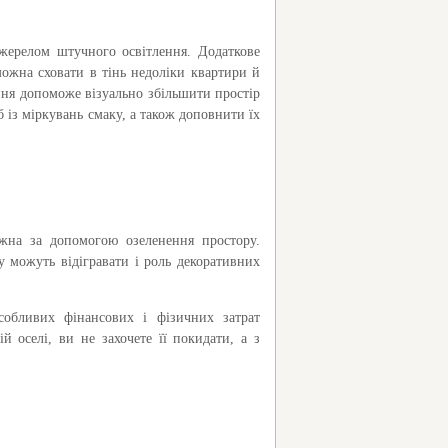
джерелом штучного освітлення. Додаткове
 можна сховати в тінь недоліки квартири й
ння допоможе візуально збільшити простір
б із міркувань смаку, а також доповнити їх
жна за допомогою озеленення простору.
у можуть відігравати і роль декоративних
собливих фінансових і фізичних затрат
 оселі, ви не захочете її покидати, а з