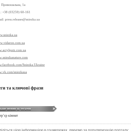
. Привокзальна, 1а
.: +38 (03259) 60-161
ail: press.releases@sniezka.ua
w.sniezka.ua
ww
.
vidaron
.
com
.
ua
w
.
acrylputz
.
com
.
ua
w
.
sniezkanature
.
com
.facebook.com/Sniezka.Ukraine
w
.vk.com/sniezkaua
еги та ключові фрази
льше новин за тегами
тер’єр кімнат
діліться цією інформацією в соцмережах, дякуємо за популяризацію порталу: