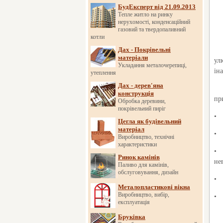
БудЕксперт від 21.09.2013
Тепле житло на ринку
нерухомості, конденсаційний
газовий та твердопаливний
котли
Дах - Покрівельні
матеріали
ул
Укладання металочерепиці,
ін
утеплення
Дах - дерев'яна
конструкція
пр
Обробка деревини,
покрівельний пиріг
•
Цегла як будівельний
матеріал
•
Виробництво, технічні
характеристики
•
Ринок камінів
не
Паливо для камінів,
обслуговування, дизайн
•
Металопластикові вікна
Виробництво, вибір,
•
експлуатація
Бруківка