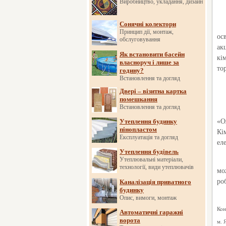
Виробництво, укладання, дизайн
Сонячні колектори
Принцип дії, монтаж,
ос
обслуговування
ак
Як встановити басейн
кі
власноруч і лише за
то
годину?
Встановлення та догляд
Двері – візитна картка
помешкання
Встановлення та догляд
Утеплення будинку
«О
пінопластом
Кі
Експлуатація та догляд
ел
Утеплення будівель
Утеплювальні матеріали,
технології, види утеплювачів
мо
ро
Каналізація приватного
будинку
Опис, вимоги, монтаж
Кон
Автоматичні гаражні
ворота
м. 