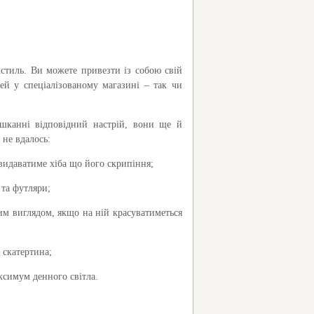
стиль. Ви можете привезти із собою свій
ей у спеціалізованому магазині – так чи
шканні відповідний настрій, вони ще й
 не вдалось:
идаватиме хіба що його скрипіння;
 та футляри;
им виглядом, якщо на ній красуватиметься
 скатертина;
аксимум денного світла.