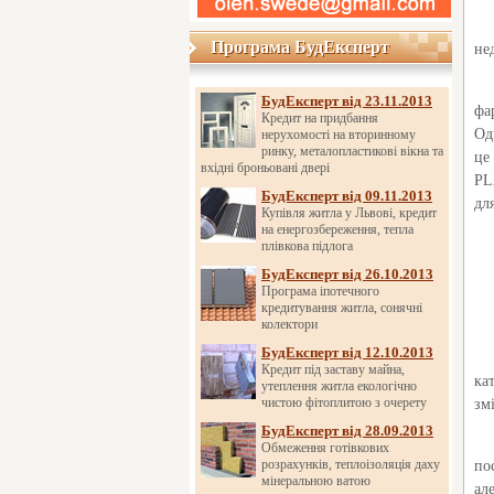
Програма БудЕксперт
Програма БудЕксперт
не
БудЕксперт від 23.11.2013
фа
Кредит на придбання
Од
нерухомості на вторинному
ринку, металопластикові вікна та
це
вхідні броньовані двері
PL
БудЕксперт від 09.11.2013
дл
Купівля житла у Львові, кредит
на енергозбереження, тепла
плівкова підлога
БудЕксперт від 26.10.2013
Програма іпотечного
кредитування житла, сонячні
колектори
БудЕксперт від 12.10.2013
Кредит під заставу майна,
ка
утеплення житла екологічно
чистою фітоплитою з очерету
зм
БудЕксперт від 28.09.2013
Обмеження готівкових
розрахунків, теплоізоляція даху
по
мінеральною ватою
ал