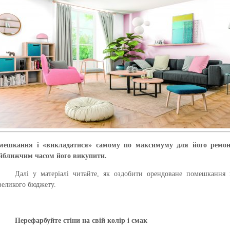
мешкання і «викладатися» самому по максимуму для його ремон
йближчим часом його викупити.
Далі у матеріалі читайте, як оздобити орендоване помешкання
великого бюджету.
Перефарбуйте стіни на свій колір і смак