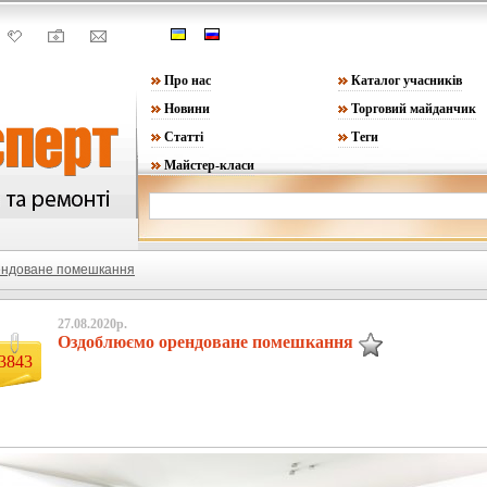
Про нас
Каталог учасників
Новини
Торговий майданчик
Статті
Теги
Майстер-класи
ендоване помешкання
27.08.2020р.
Оздоблюємо орендоване помешкання
3843