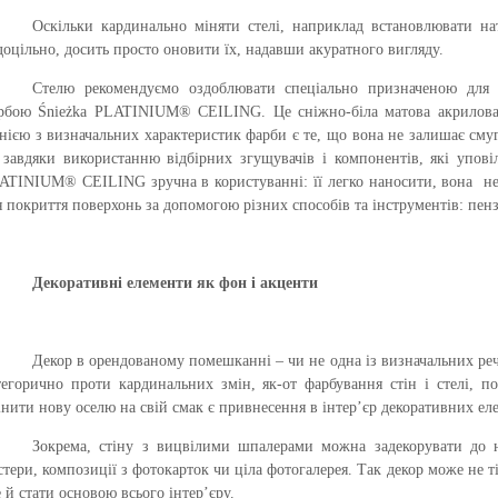
Оскільки кардинально міняти стелі, наприклад встановлювати на
доцільно, досить просто оновити їх, надавши акуратного вигляду.
Стелю рекомендуємо оздоблювати спеціально призначеною для д
рбою Śnieżka PLATINIUM® CEILING. Це сніжно-біла матова акрилова 
нією з визначальних характеристик фарби є те, що вона не залишає смуг
 завдяки використанню відбірних згущувачів і компонентів, які упові
ATINIUM® CEILING зручна в користуванні: її легко наносити, вона
не
я покриття поверхонь за допомогою різних способів та інструментів: пе
Декоративні елементи як фон і акценти
Декор в орендованому помешканні – чи не одна із визначальних реч
тегорично проти кардинальних змін, як-от фарбування стін і стелі, 
інити нову оселю на свій смак є привнесення в інтер’єр декоративних елем
Зокрема, стіну з вицвілими шпалерами можна задекорувати до н
стери, композиції з фотокарток чи ціла фотогалерея. Так декор може не тіл
е й стати основою всього інтер’єру.