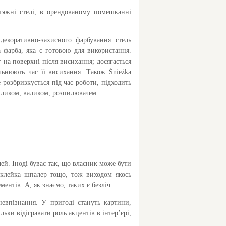
тяжні стелі, в орендованому помешканні
екоративно-захисного фарбування стель
фарба, яка є готовою для використання.
 на поверхні після висихання; досягається
льнюють час її висихання. Також Śnieżka
 розбризкується під час роботи, підходить
нзликом, валиком, розпилювачем.
ей. Іноді буває так, що власник може бути
поклейка шпалер тощо, тож виходом якось
ентів. А, як знаємо, таких є безліч.
евпізнання. У пригоді стануть картини,
ьки відігравати роль акцентів в інтер’єрі,