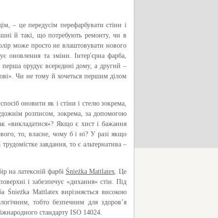
ім, – це передусім перефарбувати стіни і
рашні й такі, що потребують ремонту, чи в
 колір може просто не влаштовувати нового
є оновлення та зміни. Інтер'єрна фарба,
 перша орудує всередині дому, а другий –
ові». Чи не тому й хочеться першим ділом
осіб оновити як і стіни і стелю зокрема,
художнім розписом, зокрема, за допомогою
так «викладатися»? Якщо є хист і бажання
ого, то, власне, чому б і ні? У разі якщо
 трудомістке завдання, то є альтернатива –
ір на латексній фарбі
Śnieżka Mattlatex
. Це
 поверхні і забезпечує «дихання» стін. Під
а Śnieżka Mattlatex вирізняється високою
ологічним, тобто безпечним для здоров’я
міжнародного стандарту ISO 14024.