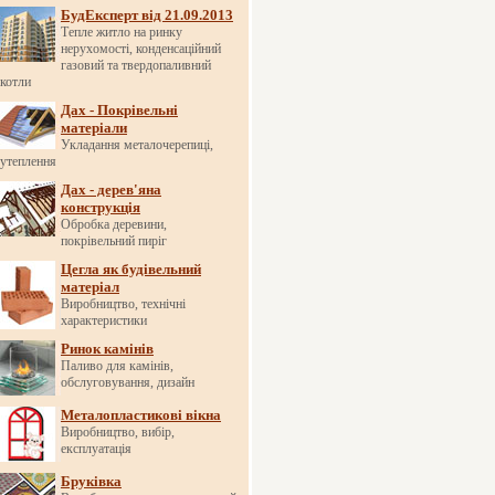
БудЕксперт від 21.09.2013
Тепле житло на ринку
нерухомості, конденсаційний
газовий та твердопаливний
котли
Дах - Покрівельні
матеріали
Укладання металочерепиці,
утеплення
Дах - дерев'яна
конструкція
Обробка деревини,
покрівельний пиріг
Цегла як будівельний
матеріал
Виробництво, технічні
характеристики
Ринок камінів
Паливо для камінів,
обслуговування, дизайн
Металопластикові вікна
Виробництво, вибір,
експлуатація
Бруківка