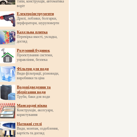
Типи, конструкція, автоматика
воріт
Електроінструменти
Дрилі, лобзики, болгарки,
перфоратори, шуруповерти
Кахельна плитка
Перевірка якості, укладка,
догляд
Розумний будинок
Проектування системи,
управління, безпека
Фільтри для води
Види фільтрації, різновиди,
виробники та ціна
Водовідведення та
зберігання води
Труби, баки для води
Мансардні вікна
Конструкція, аксесуари,
користування
Натяжні стелі
Види, монтаж, оздоблення,
вартість та догляд