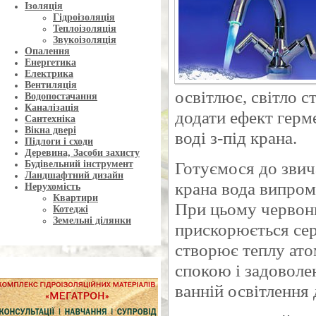
Ізоляція
Гідроізоляція
Теплоізоляція
Звукоізоляція
Опалення
Енергетика
Електрика
Вентиляція
освітлює, світло с
Водопостачання
Каналізація
додати ефект герм
Сантехніка
Вікна двері
воді з-під крана.
Підлоги і сходи
Деревина, Засоби захисту
Готуємося до зви
Будівельний інструмент
Ландшафтний дизайн
крана вода випром
Нерухомість
Квартири
При цьому червони
Котеджі
Земельні ділянки
прискорюється сер
створює теплу атом
спокою і задоволе
ванній освітлення 