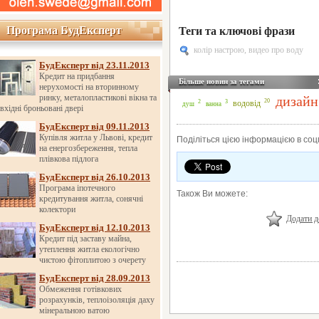
Програма БудЕксперт
Програма БудЕксперт
Теги та ключові фрази
колір настрою
,
видео про воду
БудЕксперт від 23.11.2013
Кредит на придбання
Більше новин за тегами
нерухомості на вторинному
ринку, металопластикові вікна та
дизайн
20
3
2
водовід
душ
ванна
вхідні броньовані двері
БудЕксперт від 09.11.2013
Купівля житла у Львові, кредит
Поділіться цією інформацією в со
на енергозбереження, тепла
плівкова підлога
БудЕксперт від 26.10.2013
Програма іпотечного
Також Ви можете:
кредитування житла, сонячні
колектори
Додати д
БудЕксперт від 12.10.2013
Кредит під заставу майна,
утеплення житла екологічно
чистою фітоплитою з очерету
БудЕксперт від 28.09.2013
Обмеження готівкових
розрахунків, теплоізоляція даху
мінеральною ватою