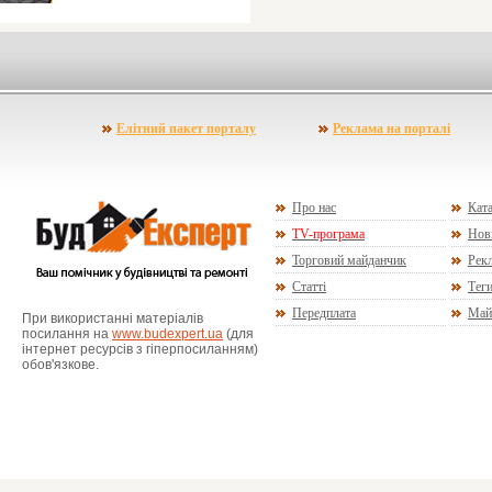
Елітний пакет порталу
Реклама на порталі
Про нас
Ката
TV-програма
Нов
Торговий майданчик
Рекл
Статті
Тег
Передплата
Май
При використанні матеріалів
посилання на
www.budexpert.ua
(для
інтернет ресурсів з гіперпосиланням)
обов'язкове.