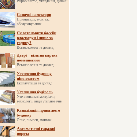
Виробництво, укладання, дизайн
Сонячні колектори
Принцип дії, монтаж,
обслуговування
Як встановити басейн
власноруч і лише за
годину?
Встановлення та догляд
Двері – візитна картка
помешкання
Встановлення та догляд
Утеплення будинку
пінопластом
Експлуатація та догляд
Утеплення будівель
Утеплювальні матеріали,
технології, види утеплювачів
Каналізація приватного
будинку
Опис, вимоги, монтаж
Автоматичні гаражні
ворота