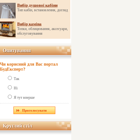
Вибір душової кабіни
Тип кабін, встановлення, догляд
Вибір каміна
Топки, облицювання, аксесуари,
обслуговування
Опитування
Опитування
Чи корисний для Вас портал
БудЕксперт?
Так
Ні
Я тут вперше
Круглий стіл
Круглий стіл