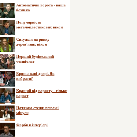
Автоматичні ворота - ваша
безпека
Популярність
металопластикових вікон
Ситуація на ринку
дерев'яних вікон
Перший будівельний
чемпіонат
Броньовані двері. Як
вибрати?
Кращий від паркету - тільки
паркет
Натяжна стеля: плюси і
мінуси
Фарби в інтер'єрі