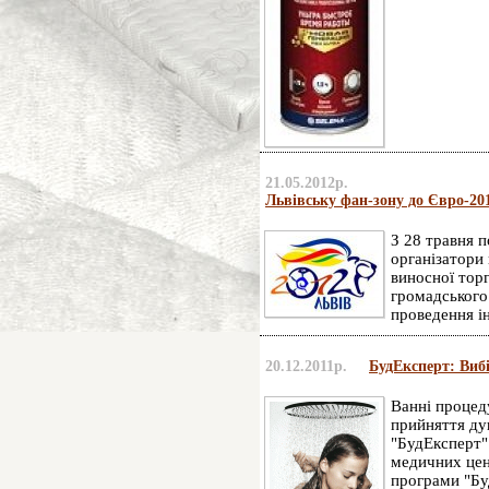
21.05.2012р.
Львівську фан-зону до Євро-20
З 28 травня п
організатори 
виносної торг
громадського
проведення ін
20.12.2011р.
БудЕксперт: Виб
Ванні процед
прийняття ду
"БудЕксперт" 
медичних цент
програми "Бу