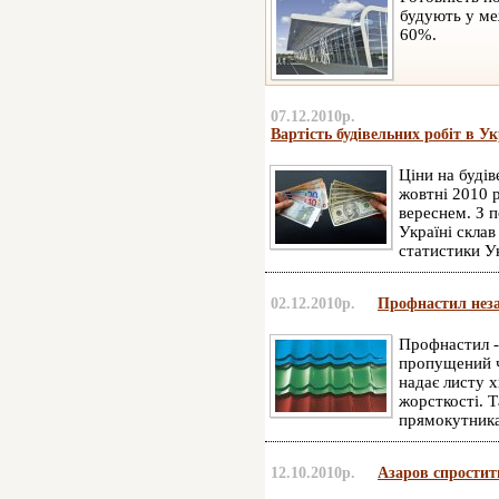
будують у ме
60%.
07.12.2010р.
Вартість будівельних робіт в Ук
Ціни на будів
жовтні 2010 р
вереснем. З п
Україні скла
статистики У
02.12.2010р.
Профнастил неза
Профнастил -
пропущений ч
надає листу 
жорсткості. Т
прямокутника,
12.10.2010р.
Азаров спростит