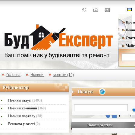
Про н
Нови
Статт
Майс
Головна
Новини
монтаж (19)
Рубрикатор
Рубрикатор
Пошук
Пошук
Новини галузі
(2493)
Новини компаній
(360)
Новини порталу
(58)
Реклама у газеті
(0)
Новини за тегом