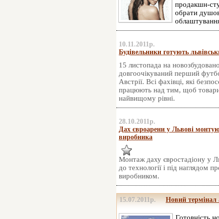
продакшн-студ
обрати душов
облаштування
10.11.2011р.
Будівельники готують львівськ
15 листопада на новозбудовано
довгоочікуваний перший футбо
Австрії. Всі фахівці, які безпо
працюють над тим, щоб товарис
найвищому рівні.
28.10.2011р.
Дах євроарени у Львові монтуют
виробника
Монтаж даху євростадіону у Льв
до технології і під наглядом пр
виробником.
15.07.2011р.
Новий термінал 
Готовність н