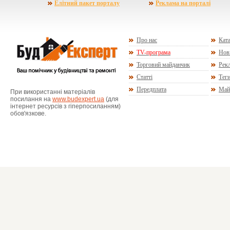
Елітний пакет порталу
Реклама на порталі
Про нас
Ката
TV-програма
Нов
Торговий майданчик
Рекл
Статті
Тег
Передплата
Май
При використанні матеріалів
посилання на
www.budexpert.ua
(для
інтернет ресурсів з гіперпосиланням)
обов'язкове.