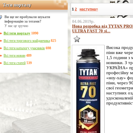
Теги порталу
Теги порталу
1
2
наступна>
Ви ще не пробували шукати
інформацію за тегами?
04.06.2019р.
У нас це зручно
Нова розробка від TYTAN PRO
ULTRA FAST 70 зі...
Всі теги порталу
1090
Всі теги торгового майданчика
825
Висока проду
Всі теги каталогу учасників
698
піни вже чере
Всі теги новин
489
1,5 години з
новинки. З т
Всі теги статей
539
УКРАЇНА» пре
професійну м
«ноу-хау» фо
піни, через 9
свої геометр
наступних оз
удосконалені
продуктивніст