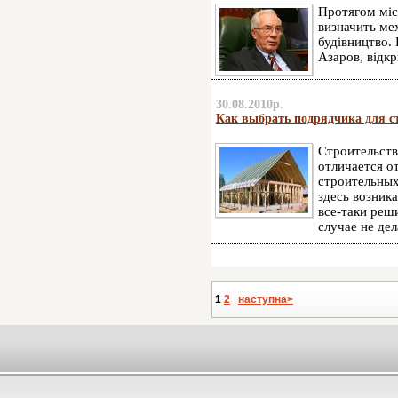
Протягом міс
визначить ме
будівництво. 
Азаров, відк
30.08.2010р.
Как выбрать подрядчика для с
Строительств
отличается о
строительных
здесь возник
все-таки реш
случае не де
1
2
наступна>