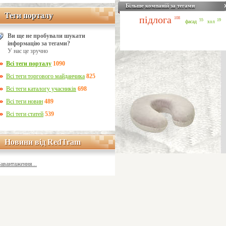
Більше компаній за тегами
Теги порталу
Теги порталу
підлога
108
55
19
фасад
хол
Ви ще не пробували шукати
інформацію за тегами?
У нас це зручно
Всі теги порталу
1090
Всі теги торгового майданчика
825
Всі теги каталогу учасників
698
Всі теги новин
489
Всі теги статей
539
Новини від RedTram
Новини від RedTram
Завантаження...