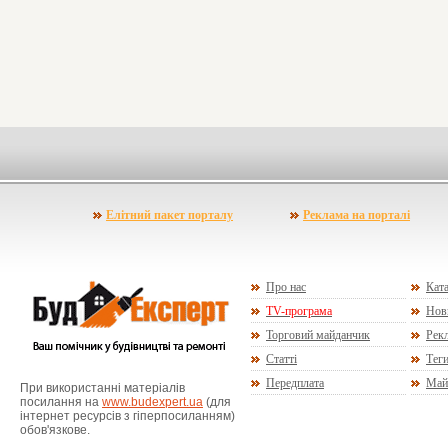
Елітний пакет порталу
Реклама на порталі
Про нас
Ката
TV-програма
Нов
Торговий майданчик
Рекл
Статті
Тег
Передплата
Май
При використанні матеріалів
посилання на
www.budexpert.ua
(для
інтернет ресурсів з гіперпосиланням)
обов'язкове.