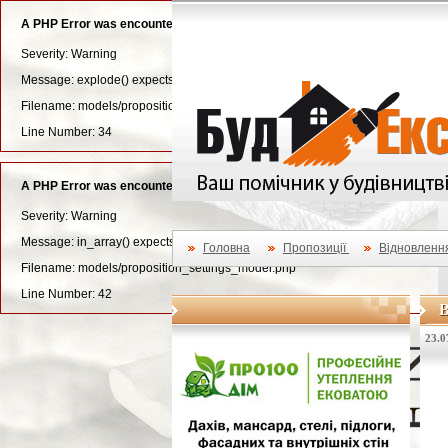
A PHP Error was encountered
Severity: Warning
Message: explode() expects parameter 3 to be long, string given
Filename: models/proposition_settings_model.php
Line Number: 34
A PHP Error was encountered
Severity: Warning
Message: in_array() expects parameter 2 to be array, null given
Головна
Пропозиції
Відновленн
Filename: models/proposition_settings_model.php
Line Number: 42
В
23.0