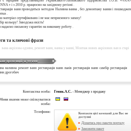
 є офіційне представництво Українського-Латвійського підприємства Т.О.В. «VA
NNA » і з 2010 р. працюємо на західному регіоні .
ставрація ванн проводиться методом Наливна ванна , без демонтажу ванни і пошкодже
итки .
ш матеріал сертифіковано і не має неприємного запаху!
бір кольору! Заводська якість!
 надаємо письмову гарантію на виконану роботу .
еги та ключові фрази
вана акрілова одзиви
,
ремонт ванн
,
ванна у ванні
,
Монтаж нових акрілових ван в старі
ьше пропозицій за тегами
нна наливна
ремонт ванн
реставрація ванн львів
реставрація ванн самбір
реставрація
нни дрогобич
Контактна особа:
Геник.А.С.
- Менеджер з продажу
Мови якими може спілкуватися
особа:
Телефони:
Контакти цієї компанії для Вас не
доступні
Дізнатись про пакети порталу
Замовити пакет