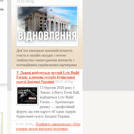
NNA
25.04.2024р.
ння
Дев’ять німецьких компаній візьмуть
участь в онлайн-заходах з метою
знайомства і налагодження контактів з
потенційними українськими партнерами.
У Львові відбудеться другий Lviv Build
Forum: ключова зустріч будівельної
галузі Західної України
28.01.2026р.
13 березня 2026 року у
Львові, в Barvy Event Hall,
відбудеться Lviv Build
Forum — Архітектори
ризику — професійний
форум, що вже вдруге об’єднає лідерів
будівельної галузі Західної України.
Прийнято законопроект «Про
27.01.2026р.
основні засади житлової політики»