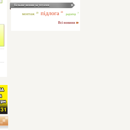
Більше новин за тегами
підлога
44
19
монтаж
7
радіатор
Всі новини