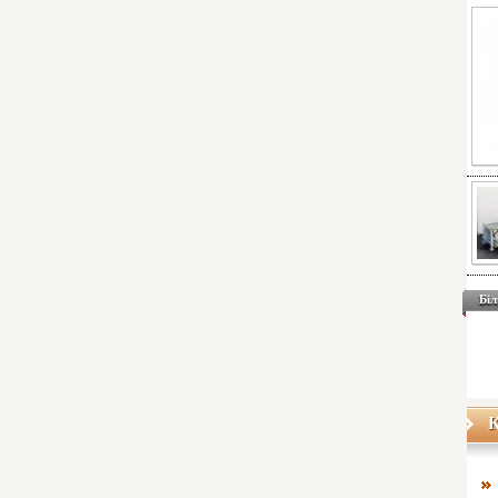
Біл
К