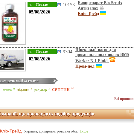
Биопрепарат Bio Septix
10153
Антизапах
05/08/2026
Кліо-Трейд
Шнековый насос для
9304
промышленных полов BMS
02/08/2026
Worker N 1 Fluid
Пром-пол
ьше пропозицій за тегами
септик
13
5
підлога
2
0
радіатор
монтаж
Всі пропози
омпанії, що пропонують подібну продукцію
Кліо-Трейд
Україна, Дніпропетровська обл.
Інше