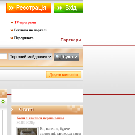
TV-програма
Реклама на порталі
Передплата
Партнери
Статті
Коли з’явилася перша ванна
30.03.2020р.
Ви, напевно, будете
здивовані, але перша ванна