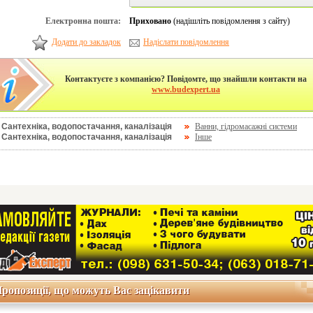
Електронна пошта:
Приховано
(надішліть повідомлення з сайту)
Додати до закладок
Надіслати повідомлення
Контактуєте з компанією? Повідомте, що знайшли контакти на
www.budexpert.ua
Сантехніка, водопостачання, каналізація
Ванни, гідромасажні системи
Сантехніка, водопостачання, каналізація
Інше
ропозиції, що можуть Вас зацікавити