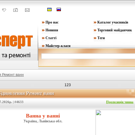
Про нас
Каталог учасників
Новини
Торговий майданчик
Статті
Теги
Майстер-класи
я Ремонт ванн
123
ідновлення Ремонт ванн
Відновлення Ремонт ванн
7.2026р. | #4633
Пропозиція чинна
Ванна у ванні
Україна, Львівська обл.