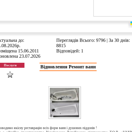
туальна до:
Переглядів Всього: 9796 | За 30 днів:
.08.2026р.
8815
зміщена 15.06.2011
Відповідей: 1
оновлена 23.07.2026
Відновлення Ремонт ванн
оводимо якісну реставрацію всіх форм ванн і душових піддонів !