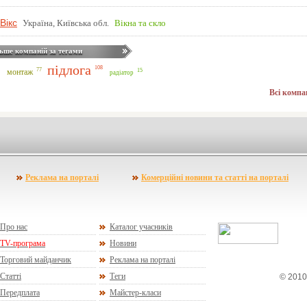
Вікс
Україна, Київська обл.
Вікна та скло
ьше компаній за тегами
підлога
108
77
монтаж
15
радіатор
Всі компа
Реклама на порталі
Комерційні новини та статті на порталі
Про нас
Каталог учасників
TV-програма
Новини
Торговий майданчик
Реклама на порталі
Статті
Теги
© 2010
Передплата
Майстер-класи