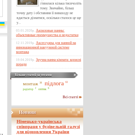
з'явилася кілька тисячоліть
тому. Звичайно, більш
точну дату і обставини її винаходу не
вдасться дізнатися, оскільки сталося це ще
у...
Акриловые ванны:
03.01.2020р.
объективные преимущества и недостатки
Аксессуары для ванной на
12.11.2019р.
инновационной вакуумной системе
монтажа
Зручна ванна кімната: корисні
19.04.2019р.
поради
Більше статей за тегами
підлога
63
монтаж
38
6
2
септик
радіатор
Всі статті
Новини
Німецько-українська
співпраця у будівельній галузі
для відновлення України