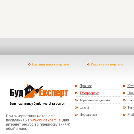
Елітний пакет порталу
Реклама на порталі
Про нас
Ката
TV-програма
Нов
Торговий майданчик
Рекл
Статті
Тег
Передплата
Май
При використанні матеріалів
посилання на
www.budexpert.ua
(для
інтернет ресурсів з гіперпосиланням)
обов'язкове.