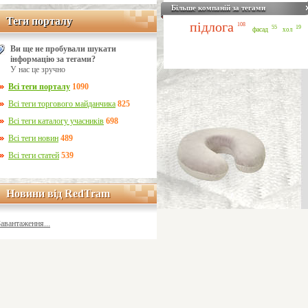
Більше компаній за тегами
Теги порталу
Теги порталу
підлога
108
55
19
фасад
хол
Ви ще не пробували шукати
інформацію за тегами?
У нас це зручно
Всі теги порталу
1090
Всі теги торгового майданчика
825
Всі теги каталогу учасників
698
Всі теги новин
489
Всі теги статей
539
Новини від RedTram
Новини від RedTram
Завантаження...