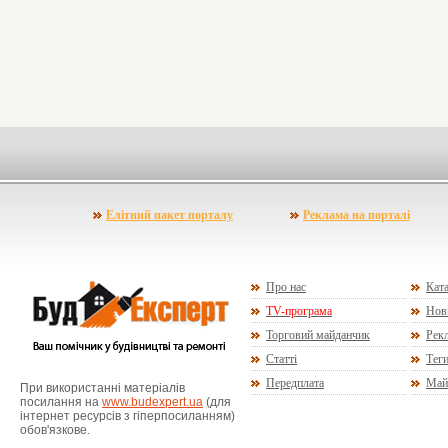
Елітний пакет порталу
Реклама на порталі
Про нас
Ката
TV-програма
Нов
Торговий майданчик
Рекл
Статті
Тег
Передплата
Май
При використанні матеріалів
посилання на
www.budexpert.ua
(для
інтернет ресурсів з гіперпосиланням)
обов'язкове.