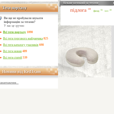
Більше компаній за тегами
Теги порталу
Теги порталу
підлога
108
55
19
фасад
хол
Ви ще не пробували шукати
інформацію за тегами?
У нас це зручно
Всі теги порталу
1090
Всі теги торгового майданчика
825
Всі теги каталогу учасників
698
Всі теги новин
489
Всі теги статей
539
Новини від RedTram
Новини від RedTram
Завантаження...