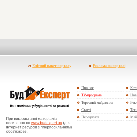
Елітний пакет порталу
Реклама на порталі
Про нас
Ката
TV-програма
Нов
Торговий майданчик
Рекл
Статті
Тег
Передплата
Май
При використанні матеріалів
посилання на
www.budexpert.ua
(для
інтернет ресурсів з гіперпосиланням)
обов'язкове.