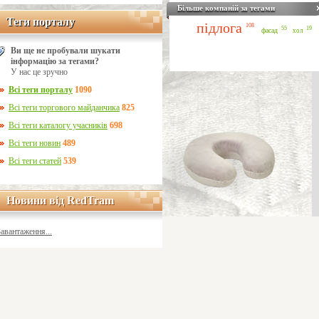
Більше компаній за тегами
Теги порталу
Теги порталу
підлога
108
55
19
фасад
хол
Ви ще не пробували шукати
інформацію за тегами?
У нас це зручно
Всі теги порталу
1090
Всі теги торгового майданчика
825
Всі теги каталогу учасників
698
Всі теги новин
489
Всі теги статей
539
Новини від RedTram
Новини від RedTram
Завантаження...