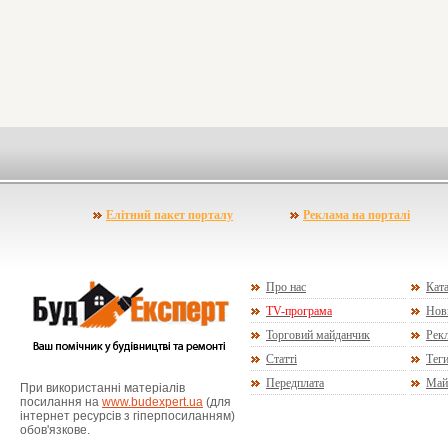
Елітний пакет порталу
Реклама на порталі
Про нас
Ката
TV-програма
Нов
Торговий майданчик
Рекл
Статті
Тег
Передплата
Май
При використанні матеріалів
посилання на
www.budexpert.ua
(для
інтернет ресурсів з гіперпосиланням)
обов'язкове.