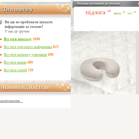
Більше компаній за тегами
Теги порталу
Теги порталу
підлога
108
55
19
фасад
хол
Ви ще не пробували шукати
інформацію за тегами?
У нас це зручно
Всі теги порталу
1090
Всі теги торгового майданчика
825
Всі теги каталогу учасників
698
Всі теги новин
489
Всі теги статей
539
Новини від RedTram
Новини від RedTram
Завантаження...