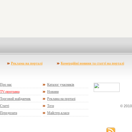
Реклама на порталі
Комерційні новини та статті на порталі
Про нас
Каталог учасників
TV-програма
Новини
Торговий майданчик
Реклама на порталі
Статті
Теги
© 2010
Передплата
Майстер-класи