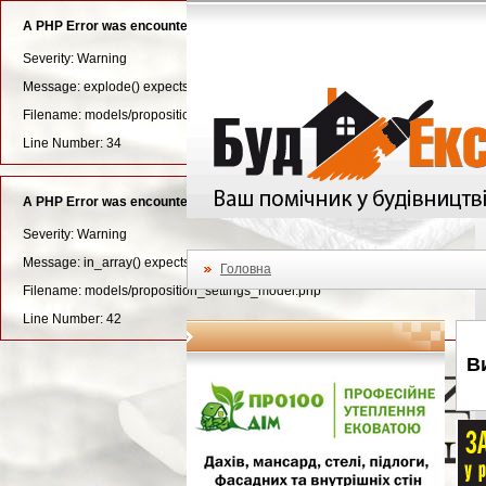
A PHP Error was encountered
Severity: Warning
Message: explode() expects parameter 3 to be long, string given
Filename: models/proposition_settings_model.php
Line Number: 34
A PHP Error was encountered
Severity: Warning
Message: in_array() expects parameter 2 to be array, null given
Головна
Filename: models/proposition_settings_model.php
Line Number: 42
В