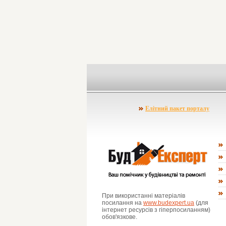
Елітний пакет порталу
При використанні матеріалів
посилання на
www.budexpert.ua
(для
інтернет ресурсів з гіперпосиланням)
обов'язкове.