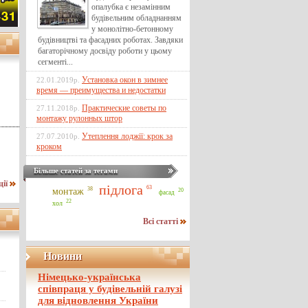
опалубка є незамінним
будівельним обладнанням
у монолітно-бетонному
будівництві та фасадних роботах. Завдяки
багаторічному досвіду роботи у цьому
сегменті...
Установка окон в зимнее
22.01.2019р.
время — преимущества и недостатки
Практические советы по
27.11.2018р.
монтажу рулонных штор
Утеплення лоджії: крок за
27.07.2010р.
кроком
Більше статей за тегами
ції
підлога
63
38
монтаж
20
фасад
22
хол
Всі статті
Новини
Німецько-українська
співпраця у будівельній галузі
для відновлення України