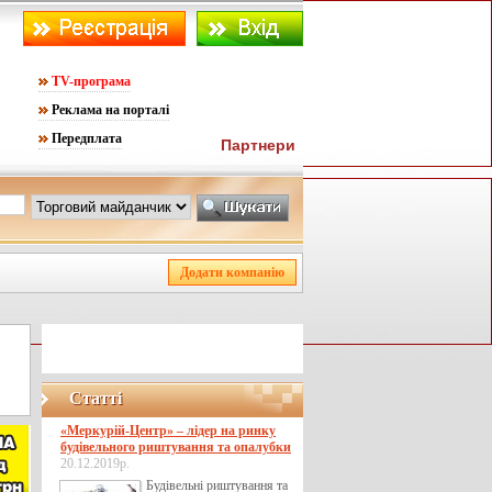
TV-програма
Реклама на порталі
Передплата
Партнери
Статті
«Меркурій-Центр» – лідер на ринку
будівельного риштування та опалубки
20.12.2019р.
Будівельні риштування та