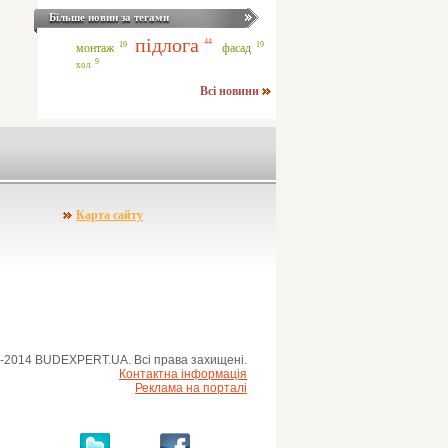
Більше новин за тегами
підлога
44
19
19
монтаж
фасад
9
хол
Всі новини
Карта сайту
-2014 BUDEXPERT.UA. Всі права захищені.
Контактна інформація
Реклама на порталі