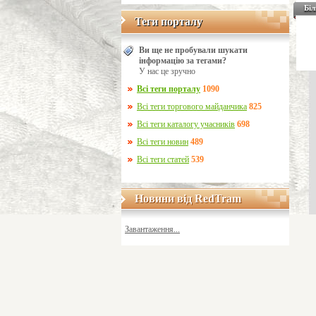
Біл
Теги порталу
Теги порталу
Ви ще не пробували шукати
інформацію за тегами?
У нас це зручно
Всі теги порталу
1090
Всі теги торгового майданчика
825
Всі теги каталогу учасників
698
Всі теги новин
489
Всі теги статей
539
Новини від RedTram
Новини від RedTram
Завантаження...