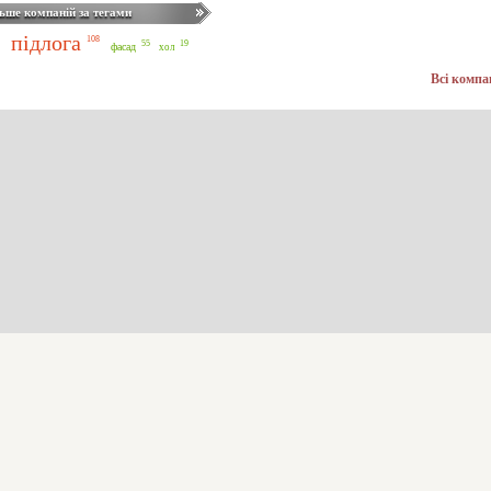
ьше компаній за тегами
підлога
108
55
19
фасад
хол
Всі компа