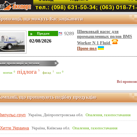
ропозиції, що можуть Вас зацікавити
Шнековый насос для
9289
промышленных полов BMS
02/08/2026
Worker N 1 Fluid
Пром-пол
ьше пропозицій за тегами
підлога
5
1
0
0
фасад
монтаж
хол
Всі пропози
омпанії, що пропонують подібну продукцію
Імпульс-груп
Україна, Дніпропетровська обл.
Опалення, газопостачання
Хитте Украина
Україна, Київська обл.
Опалення, газопостачання