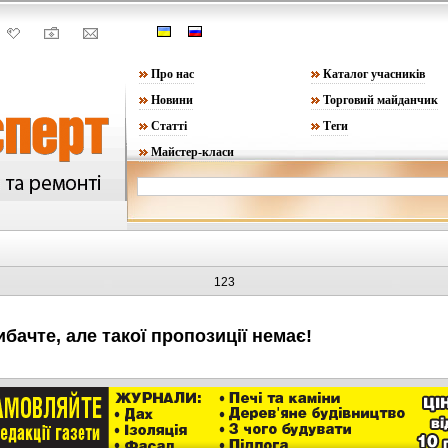
Про нас
Каталог учасників
Новини
Торговий майданчик
Статті
Теги
Майстер-класи
123
ибачте, але такої пропозиції немає!