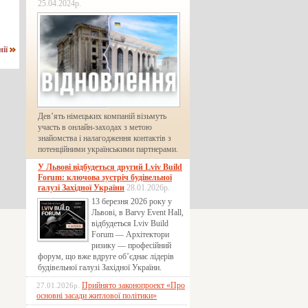
25.04.2024р.
нії
Дев’ять німецьких компаній візьмуть
участь в онлайн-заходах з метою
знайомства і налагодження контактів з
потенційними українськими партнерами.
У Львові відбудеться другий Lviv Build
Forum: ключова зустріч будівельної
галузі Західної України
28.01.2026р.
13 березня 2026 року у
Львові, в Barvy Event Hall,
відбудеться Lviv Build
Forum — Архітектори
ризику — професійний
форум, що вже вдруге об’єднає лідерів
будівельної галузі Західної України.
Прийнято законопроект «Про
27.01.2026р.
основні засади житлової політики»