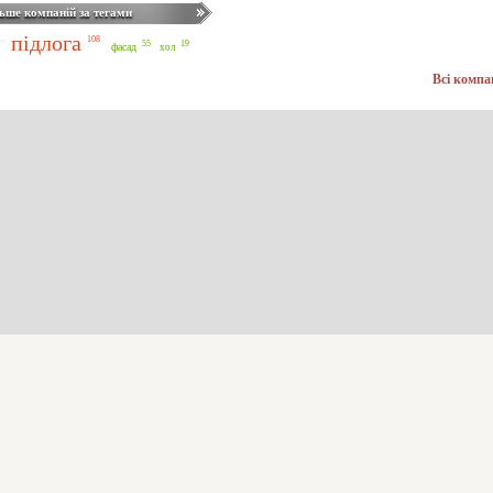
ьше компаній за тегами
підлога
108
55
19
фасад
хол
Всі компа