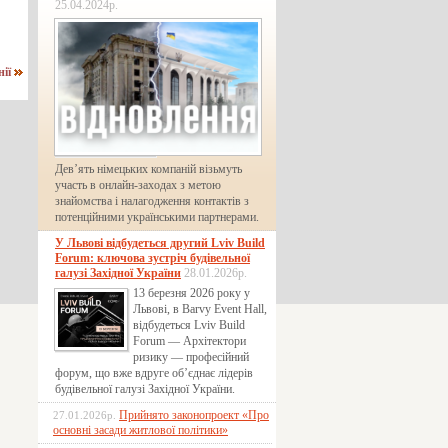
25.04.2024р.
нії
Дев’ять німецьких компаній візьмуть
участь в онлайн-заходах з метою
знайомства і налагодження контактів з
потенційними українськими партнерами.
У Львові відбудеться другий Lviv Build
Forum: ключова зустріч будівельної
галузі Західної України
28.01.2026р.
13 березня 2026 року у
Львові, в Barvy Event Hall,
відбудеться Lviv Build
Forum — Архітектори
ризику — професійний
форум, що вже вдруге об’єднає лідерів
будівельної галузі Західної України.
Прийнято законопроект «Про
27.01.2026р.
основні засади житлової політики»