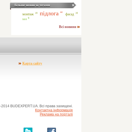
Більше новин за тегами
підлога
44
19
19
монтаж
фасад
9
хол
Всі новини
Карта сайту
-2014 BUDEXPERT.UA. Всі права захищені.
Контактна інформація
Реклама на порталі