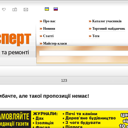
Про нас
Каталог учасників
Новини
Торговий майданчик
Статті
Теги
Майстер-класи
123
ибачте, але такої пропозиції немає!