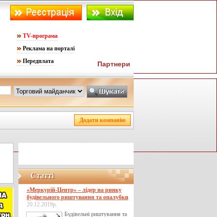
TV-програма
Реклама на порталі
Передплата
Партнери
Статті
«Меркурій-Центр» – лідер на ринку
будівельного риштування та опалубки
20.12.2019р.
Будівельні риштування та