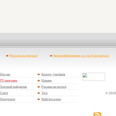
Реклама на порталі
Комерційні новини та статті на порталі
Про нас
Каталог учасників
TV-програма
Новини
Торговий майданчик
Реклама на порталі
Статті
Теги
© 2010
Передплата
Майстер-класи