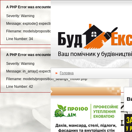
A PHP Error was encountered
Severity: Warning
Message: explode() expects parameter 3 to be long, string given
Filename: models/proposition_settings_model.php
Line Number: 34
A PHP Error was encountered
Severity: Warning
Message: in_array() expects parameter 2 to be array, null given
Головна
Filename: models/proposition_settings_model.php
Line Number: 42
В