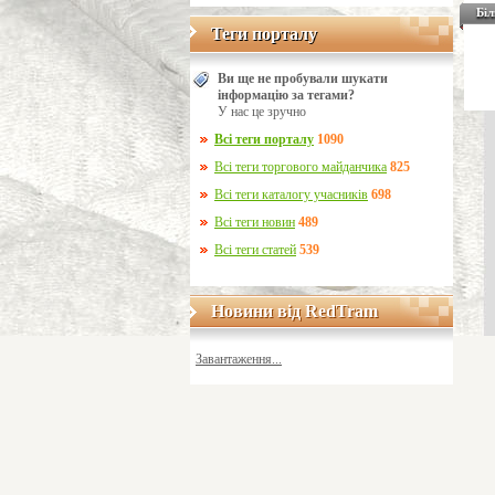
Біл
Теги порталу
Теги порталу
Ви ще не пробували шукати
інформацію за тегами?
У нас це зручно
Всі теги порталу
1090
Всі теги торгового майданчика
825
Всі теги каталогу учасників
698
Всі теги новин
489
Всі теги статей
539
Новини від RedTram
Новини від RedTram
Завантаження...