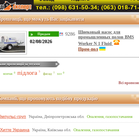
ропозиції, що можуть Вас зацікавити
Шнековый насос для
9286
промышленных полов BMS
02/08/2026
Worker N 1 Fluid
Пром-пол
ьше пропозицій за тегами
підлога
5
1
0
0
фасад
монтаж
хол
Всі пропози
омпанії, що пропонують подібну продукцію
Імпульс-груп
Україна, Дніпропетровська обл.
Опалення, газопостачання
Хитте Украина
Україна, Київська обл.
Опалення, газопостачання