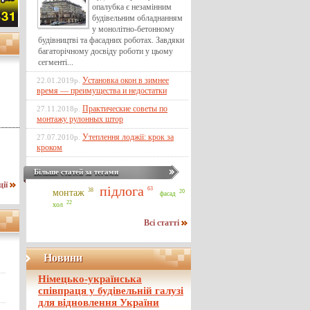
опалубка є незамінним
будівельним обладнанням
у монолітно-бетонному
будівництві та фасадних роботах. Завдяки
багаторічному досвіду роботи у цьому
сегменті...
Установка окон в зимнее
22.01.2019р.
время — преимущества и недостатки
Практические советы по
27.11.2018р.
монтажу рулонных штор
Утеплення лоджії: крок за
27.07.2010р.
кроком
Більше статей за тегами
ції
підлога
63
38
монтаж
20
фасад
22
хол
Всі статті
Новини
Німецько-українська
співпраця у будівельній галузі
для відновлення України