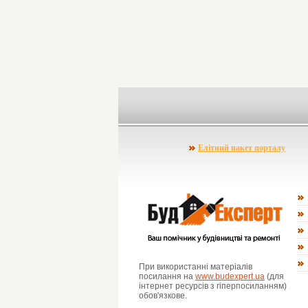
Елітний пакет порталу
При використанні матеріалів
посилання на
www.budexpert.ua
(для
інтернет ресурсів з гіперпосиланням)
обов'язкове.