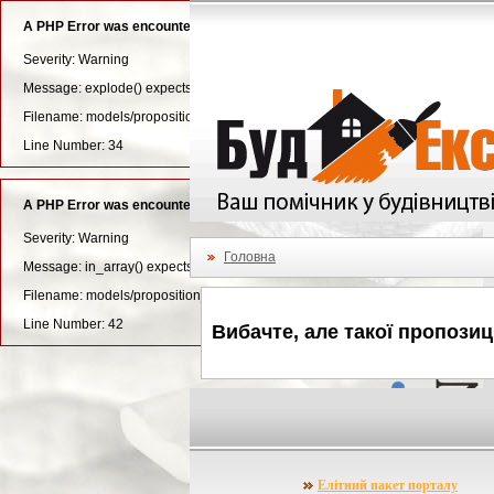
A PHP Error was encountered
Severity: Warning
Message: explode() expects parameter 3 to be long, string given
Filename: models/proposition_settings_model.php
Line Number: 34
A PHP Error was encountered
Severity: Warning
Головна
Message: in_array() expects parameter 2 to be array, null given
Filename: models/proposition_settings_model.php
Line Number: 42
Вибачте, але такої пропозиц
Елітний пакет порталу