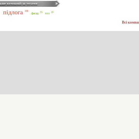
ьше компаній за тегами
підлога
108
55
19
фасад
хол
Всі компа