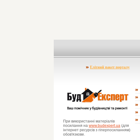
Елітний пакет порталу
При використанні матеріалів
посилання на
www.budexpert.ua
(для
інтернет ресурсів з гіперпосиланням)
обов'язкове.