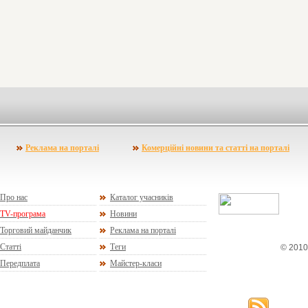
Реклама на порталі
Комерційні новини та статті на порталі
Про нас
Каталог учасників
TV-програма
Новини
Торговий майданчик
Реклама на порталі
Статті
Теги
© 2010
Передплата
Майстер-класи