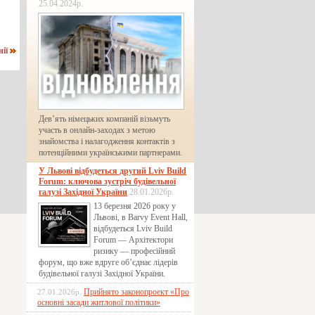
25.04.2024р.
нії
Дев’ять німецьких компаній візьмуть
участь в онлайн-заходах з метою
знайомства і налагодження контактів з
потенційними українськими партнерами.
У Львові відбудеться другий Lviv Build
Forum: ключова зустріч будівельної
галузі Західної України
28.01.2026р.
13 березня 2026 року у
Львові, в Barvy Event Hall,
відбудеться Lviv Build
Forum — Архітектори
ризику — професійний
форум, що вже вдруге об’єднає лідерів
будівельної галузі Західної України.
Прийнято законопроект «Про
27.01.2026р.
основні засади житлової політики»