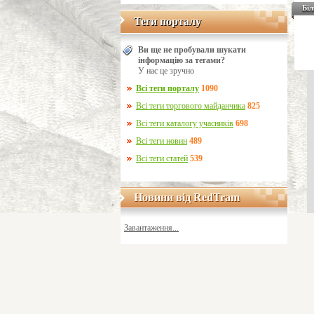
Біл
Теги порталу
Теги порталу
Ви ще не пробували шукати
інформацію за тегами?
У нас це зручно
Всі теги порталу
1090
Всі теги торгового майданчика
825
Всі теги каталогу учасників
698
Всі теги новин
489
Всі теги статей
539
Новини від RedTram
Новини від RedTram
Завантаження...