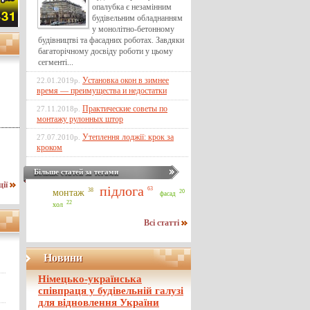
опалубка є незамінним
будівельним обладнанням
у монолітно-бетонному
будівництві та фасадних роботах. Завдяки
багаторічному досвіду роботи у цьому
сегменті...
Установка окон в зимнее
22.01.2019р.
время — преимущества и недостатки
Практические советы по
27.11.2018р.
монтажу рулонных штор
Утеплення лоджії: крок за
27.07.2010р.
кроком
Більше статей за тегами
ції
підлога
63
38
монтаж
20
фасад
22
хол
Всі статті
Новини
Німецько-українська
співпраця у будівельній галузі
для відновлення України