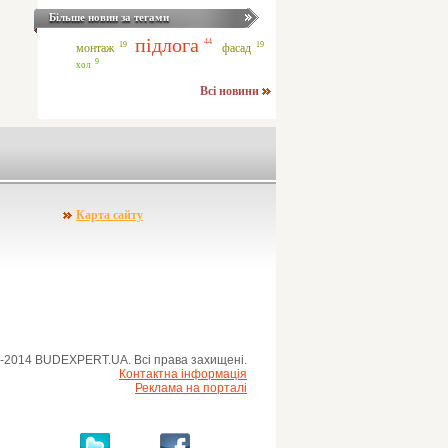
Більше новин за тегами
підлога
44
19
19
монтаж
фасад
9
хол
Всі новини
Карта сайту
-2014 BUDEXPERT.UA. Всі права захищені.
Контактна інформація
Реклама на порталі