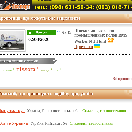
ропозиції, що можуть Вас зацікавити
Шнековый насос для
9285
промышленных полов BMS
02/08/2026
Worker N 1 Fluid
Пром-пол
ьше пропозицій за тегами
підлога
5
1
0
0
фасад
монтаж
хол
Всі пропози
омпанії, що пропонують подібну продукцію
Імпульс-груп
Україна, Дніпропетровська обл.
Опалення, газопостачання
Хитте Украина
Україна, Київська обл.
Опалення, газопостачання