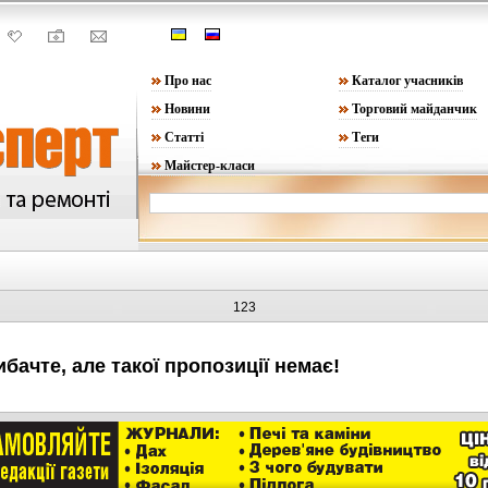
Про нас
Каталог учасників
Новини
Торговий майданчик
Статті
Теги
Майстер-класи
123
ибачте, але такої пропозиції немає!