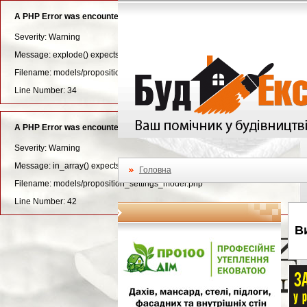
A PHP Error was encountered
Severity: Warning
Message: explode() expects parameter 3 to be long, string given
Filename: models/proposition_settings_model.php
Line Number: 34
A PHP Error was encountered
Severity: Warning
Message: in_array() expects parameter 2 to be array, null given
Головна
Filename: models/proposition_settings_model.php
Line Number: 42
В