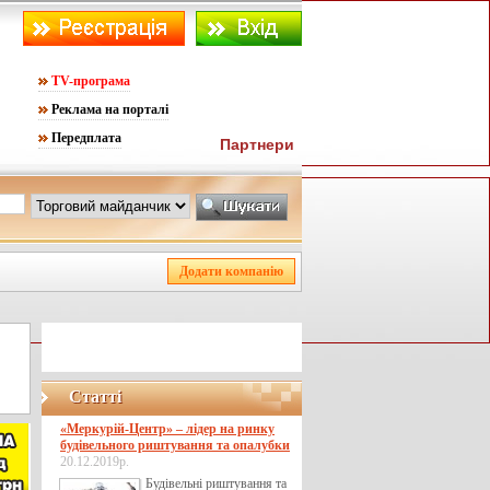
TV-програма
Реклама на порталі
Передплата
Партнери
Статті
«Меркурій-Центр» – лідер на ринку
будівельного риштування та опалубки
20.12.2019р.
Будівельні риштування та