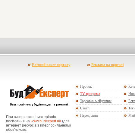
Елітний пакет порталу
Реклама на порталі
Про нас
Ката
TV-програма
Нов
Торговий майданчик
Рекл
Статті
Тег
Передплата
Май
При використанні матеріалів
посилання на
www.budexpert.ua
(для
інтернет ресурсів з гіперпосиланням)
обов'язкове.