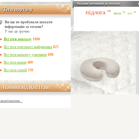
Більше компаній за тегами
Теги порталу
Теги порталу
підлога
108
55
19
фасад
хол
Ви ще не пробували шукати
інформацію за тегами?
У нас це зручно
Всі теги порталу
1090
Всі теги торгового майданчика
825
Всі теги каталогу учасників
698
Всі теги новин
489
Всі теги статей
539
Новини від RedTram
Новини від RedTram
Завантаження...