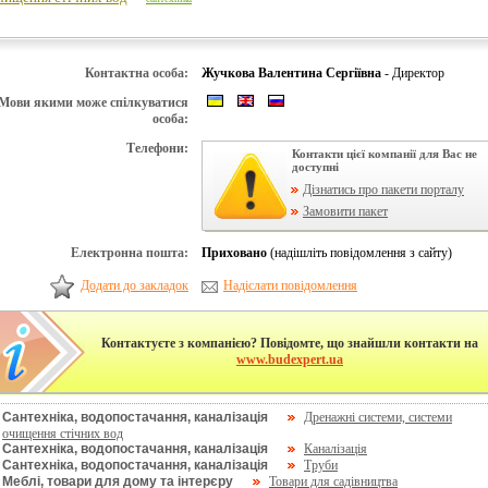
Контактна особа:
Жучкова Валентина Сергіївна
- Директор
Мови якими може спілкуватися
особа:
Телефони:
Контакти цієї компанії для Вас не
доступні
Дізнатись про пакети порталу
Замовити пакет
Електронна пошта:
Приховано
(надішліть повідомлення з сайту)
Додати до закладок
Надіслати повідомлення
Контактуєте з компанією? Повідомте, що знайшли контакти на
www.budexpert.ua
Сантехніка, водопостачання, каналізація
Дренажні системи, системи
очищення стічних вод
Сантехніка, водопостачання, каналізація
Каналізація
Сантехніка, водопостачання, каналізація
Труби
Меблі, товари для дому та інтерєру
Товари для садівництва