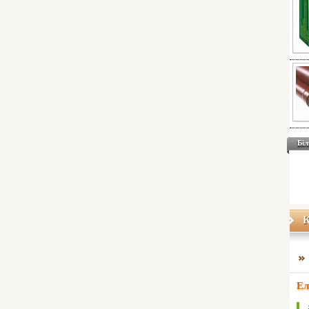
Біл
К
Ел