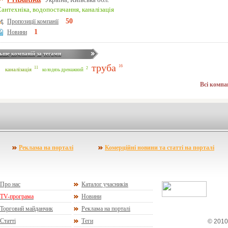
антехніка, водопостачання, каналізація
50
Пропозиції компанії
1
Новини
ьше компаній за тегами
труба
16
11
2
каналізація
колодязь дренажний
Всі компа
Реклама на порталі
Комерційні новини та статті на порталі
Про нас
Каталог учасників
TV-програма
Новини
Торговий майданчик
Реклама на порталі
Статті
Теги
© 2010