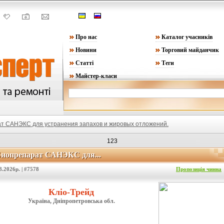
Про нас
Каталог учасників
Новини
Торговий майданчик
Статті
Теги
Майстер-класи
т САНЭКС для устранения запахов и жировых отложений.
123
иопрепарат САНЭКС для...
Биопрепарат САНЭКС для...
8.2026р. | #7578
Пропозиція чинна
Кліо-Трейд
Україна, Дніпропетровська обл.