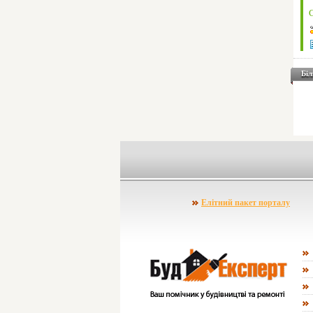
С
Біл
Елітний пакет порталу