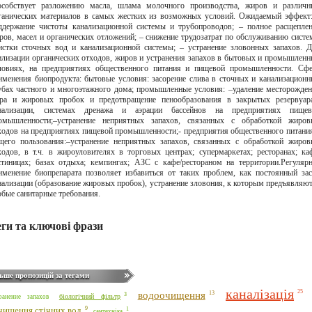
особствует разложению масла, шлама молочного производства, жиров и различн
ганических материалов в самых жестких из возможных условий. Ожидаемый эффект
ддержание чистоты канализационной системы и трубопроводов; – полное расщепле
ров, масел и органических отложений; – снижение трудозатрат по обслуживанию сист
истки сточных вод и канализационной системы; – устранение зловонных запахов. 
илизации органических отходов, жиров и устранения запахов в бытовых и промышлен
ловиях, на предприятиях общественного питания и пищевой промышленности. Сфе
именения биопродукта: бытовые условия: засорение слива в сточных и канализацион
убах частного и многоэтажного дома; промышленные условия: –удаление месторожде
ра и жировых пробок и предотвращение пенообразования в закрытых резервуара
нализации, системах дренажа и аэрации бассейнов на предприятиях пищев
омышленности;–устранение неприятных запахов, связанных с обработкой жиров
ходов на предприятиях пищевой промышленности;- предприятия общественного питани
щего пользования:–устранение неприятных запахов, связанных с обработкой жиро
ходов, в т.ч. в жироуловителях в торговых центрах; супермаркетах; ресторанах; ка
стиницах; базах отдыха; кемпингах; АЗС с кафе/рестораном на территории.Регуляр
именение биопрепарата позволяет избавиться от таких проблем, как постоянный за
нализации (образование жировых пробок), устранение зловония, к которым предъявляю
обые санитарные требования.
еги та ключові фрази
ьше пропозицій за тегами
каналізація
25
водоочищення
13
3
біологічний фільтр
ранение запахов
9
чищення стічних вод
1
сантехніка