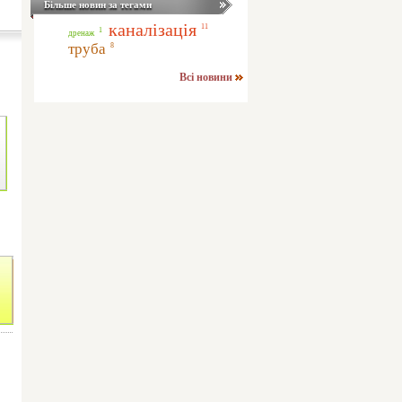
Більше новин за тегами
каналізація
11
1
дренаж
труба
8
Всі новини