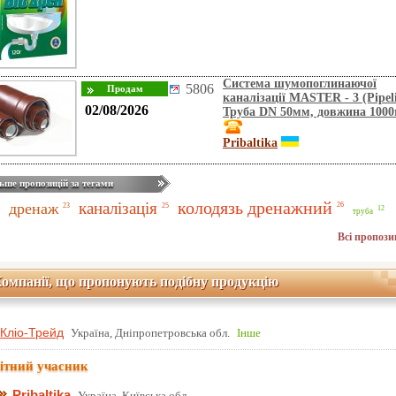
Система шумопоглинаючої
5806
каналізації MASTER - 3 (Pipeli
02/08/2026
Труба DN 50мм, довжина 100
Pribaltika
ьше пропозицій за тегами
колодязь дренажний
каналізація
дренаж
26
25
23
12
труба
Всі пропози
омпанії, що пропонують подібну продукцію
Кліо-Трейд
Україна, Дніпропетровська обл.
Інше
ітний учасник
Pribaltika
Україна, Київська обл.