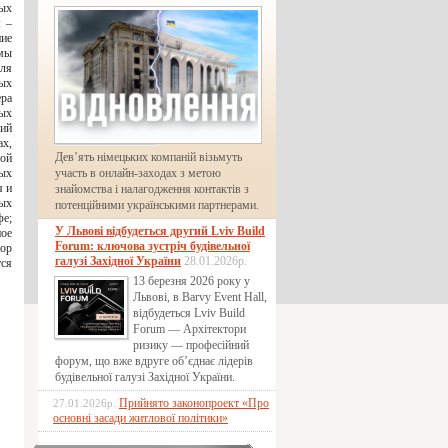
ых
: –
ние
емы
Для
ных
ра
ных
ний
х,
Дев’ять німецьких компаній візьмуть
ой
ых
участь в онлайн-заходах з метою
я и
знайомства і налагодження контактів з
вых
потенційними українськими партнерами.
фе;
У Львові відбудеться другий Lviv Build
ное
Forum: ключова зустріч будівельної
сор
галузі Західної України
28.01.2026р.
тся
13 березня 2026 року у
Львові, в Barvy Event Hall,
відбудеться Lviv Build
Forum — Архітектори
ризику — професійний
форум, що вже вдруге об’єднає лідерів
будівельної галузі Західної України.
Прийнято законопроект «Про
27.01.2026р.
основні засади житлової політики»