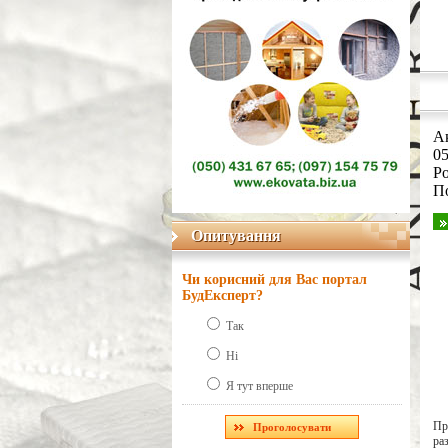
Ак
05
Ро
П
Опитування
Опитування
Чи корисний для Вас портал
БудЕксперт?
Так
Ні
Я тут вперше
Пр
ра