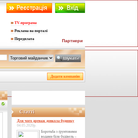
TV-програма
Реклама на порталі
Передплата
Партнери
Статті
Для чого дренаж довкола будинку
04.05.2020р.
Боротьба з ґрунтовими
водами біля будівель –