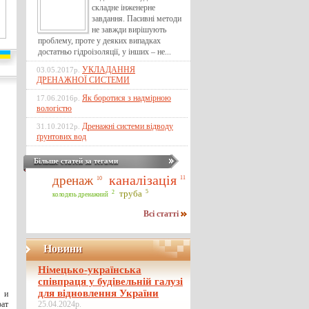
складне інженерне
завдання. Пасивні методи
не завжди вирішують
проблему, проте у деяких випадках
достатньо гідроізоляції, у інших – не...
УКЛАДАННЯ
03.05.2017р.
ДРЕНАЖНОЇ СИСТЕМИ
Як боротися з надмірною
17.06.2016р.
вологістю
Дренажні системи відводу
31.10.2012р.
ґрунтових вод
Більше статей за тегами
каналізація
дренаж
11
10
5
2
труба
колодязь дренажний
Всі статті
Новини
Німецько-українська
співпраця у будівельній галузі
для відновлення України
 и
рат
25.04.2024р.