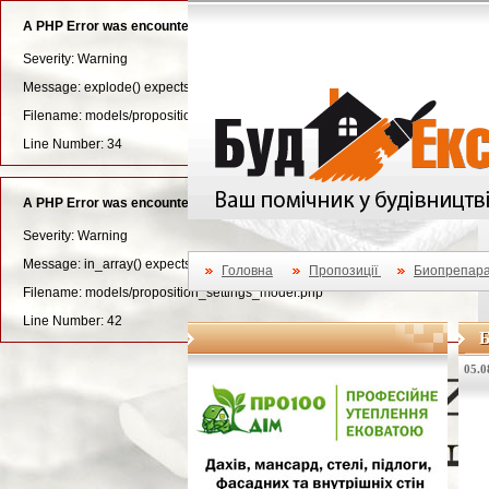
A PHP Error was encountered
Severity: Warning
Message: explode() expects parameter 3 to be long, string given
Filename: models/proposition_settings_model.php
Line Number: 34
A PHP Error was encountered
Severity: Warning
Message: in_array() expects parameter 2 to be array, null given
Головна
Пропозиції
Биопрепара
Filename: models/proposition_settings_model.php
Line Number: 42
Б
05.0