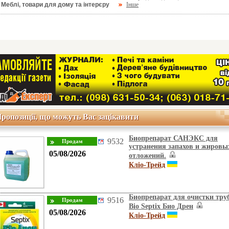
Меблі, товари для дому та інтерєру
Інше
ропозиції, що можуть Вас зацікавити
Биопрепарат САНЭКС для
9532
устранения запахов и жировы
05/08/2026
отложений.
Кліо-Трейд
Биопрепарат для очистки тру
9516
Bio Septix Био Дрен
05/08/2026
Кліо-Трейд