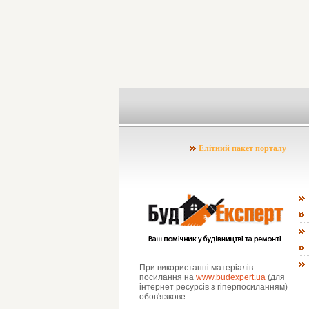
Елітний пакет порталу
При використанні матеріалів
посилання на
www.budexpert.ua
(для
інтернет ресурсів з гіперпосиланням)
обов'язкове.