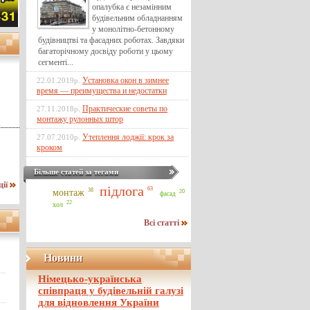
опалубка є незамінним
будівельним обладнанням
у монолітно-бетонному
будівництві та фасадних роботах. Завдяки
багаторічному досвіду роботи у цьому
сегменті...
Установка окон в зимнее
22.01.2019р.
время — преимущества и недостатки
Практические советы по
27.11.2018р.
монтажу рулонных штор
Утеплення лоджії: крок за
27.07.2010р.
кроком
Більше статей за тегами
ції
підлога
63
38
монтаж
20
фасад
22
хол
Всі статті
Новини
Німецько-українська
співпраця у будівельній галузі
для відновлення України