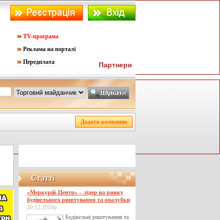
TV-програма
Реклама на порталі
Передплата
Партнери
Статті
«Меркурій-Центр» – лідер на ринку
будівельного риштування та опалубки
20.12.2019р.
Будівельні риштування та