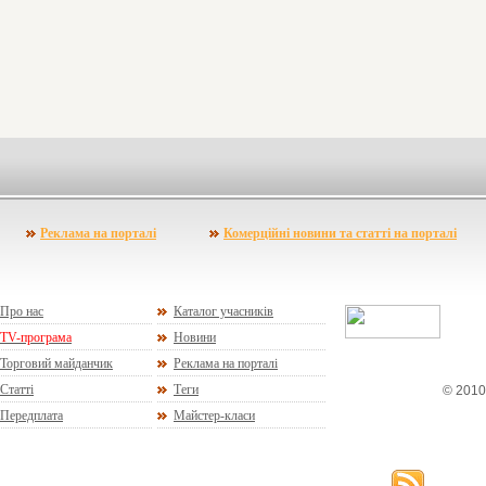
Реклама на порталі
Комерційні новини та статті на порталі
Про нас
Каталог учасників
TV-програма
Новини
Торговий майданчик
Реклама на порталі
Статті
Теги
© 2010
Передплата
Майстер-класи