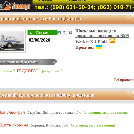
ропозиції, що можуть Вас зацікавити
Шнековый насос для
9294
промышленных полов BMS
02/08/2026
Worker N 1 Fluid
Пром-пол
ьше пропозицій за тегами
підлога
5
1
0
0
фасад
монтаж
хол
Всі пропози
омпанії, що пропонують подібну продукцію
Імпульс-груп
Україна, Дніпропетровська обл.
Опалення, газопостачання
Хитте Украина
Україна, Київська обл.
Опалення, газопостачання