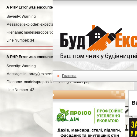
A PHP Error was encountered
Severity: Warning
Message: explode() expects parameter 3 to be long, string given
Filename: models/proposition_settings_model.php
Line Number: 34
A PHP Error was encountered
Severity: Warning
Message: in_array() expects parameter 2 to be array, null given
Головна
Filename: models/proposition_settings_model.php
Line Number: 42
В