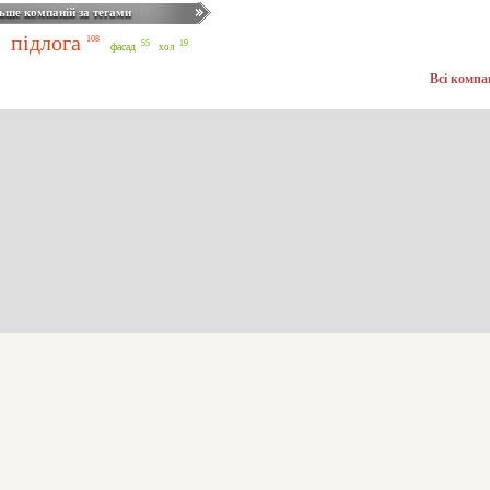
ьше компаній за тегами
підлога
108
55
19
фасад
хол
Всі компа