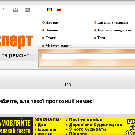
Про нас
Каталог учасників
Новини
Торговий майданчик
Статті
Теги
Майстер-класи
123
ибачте, але такої пропозиції немає!