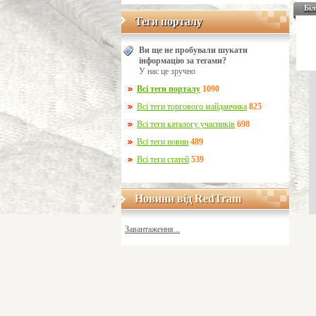
Біл
Теги порталу
Теги порталу
Ви ще не пробували шукати
інформацію за тегами?
У нас це зручно
Всі теги порталу
1090
Всі теги торгового майданчика
825
Всі теги каталогу учасників
698
Всі теги новин
489
Всі теги статей
539
Новини від RedTram
Новини від RedTram
Завантаження...