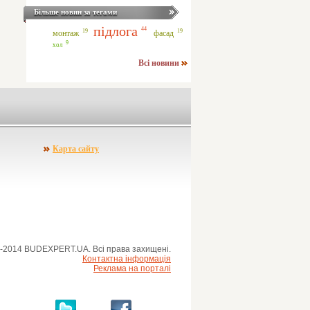
Більше новин за тегами
підлога
44
19
19
монтаж
фасад
9
хол
Всі новини
Карта сайту
-2014 BUDEXPERT.UA. Всі права захищені.
Контактна інформація
Реклама на порталі