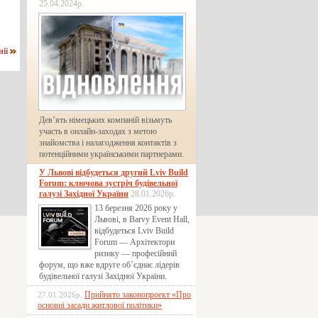
25.04.2024р.
нії
Дев’ять німецьких компаній візьмуть
участь в онлайн-заходах з метою
знайомства і налагодження контактів з
потенційними українськими партнерами.
У Львові відбудеться другий Lviv Build
Forum: ключова зустріч будівельної
галузі Західної України
28.01.2026р.
13 березня 2026 року у
Львові, в Barvy Event Hall,
відбудеться Lviv Build
Forum — Архітектори
ризику — професійний
форум, що вже вдруге об’єднає лідерів
будівельної галузі Західної України.
Прийнято законопроект «Про
27.01.2026р.
основні засади житлової політики»