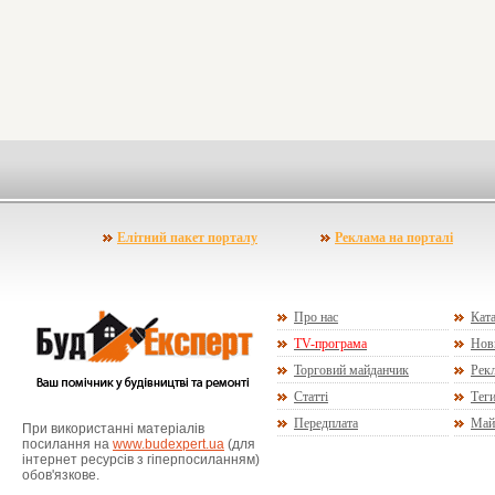
Елітний пакет порталу
Реклама на порталі
Про нас
Ката
TV-програма
Нов
Торговий майданчик
Рекл
Статті
Тег
Передплата
Май
При використанні матеріалів
посилання на
www.budexpert.ua
(для
інтернет ресурсів з гіперпосиланням)
обов'язкове.