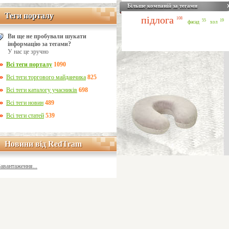
Більше компаній за тегами
Теги порталу
Теги порталу
підлога
108
55
19
фасад
хол
Ви ще не пробували шукати
інформацію за тегами?
У нас це зручно
Всі теги порталу
1090
Всі теги торгового майданчика
825
Всі теги каталогу учасників
698
Всі теги новин
489
Всі теги статей
539
Новини від RedTram
Новини від RedTram
Завантаження...