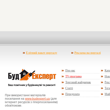
Елітний пакет порталу
Реклама на порталі
Про нас
Ката
TV-програма
Нов
Торговий майданчик
Рекл
Статті
Тег
Передплата
Май
При використанні матеріалів
посилання на
www.budexpert.ua
(для
інтернет ресурсів з гіперпосиланням)
обов'язкове.