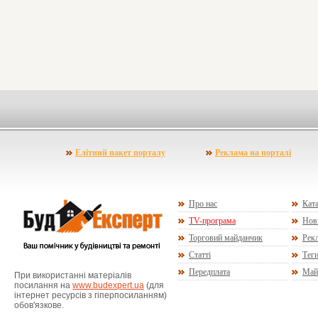
Елітний пакет порталу
Реклама на порталі
Про нас
Ката
TV-програма
Нов
Торговий майданчик
Рекл
Статті
Тег
Передплата
Май
При використанні матеріалів
посилання на
www.budexpert.ua
(для
інтернет ресурсів з гіперпосиланням)
обов'язкове.