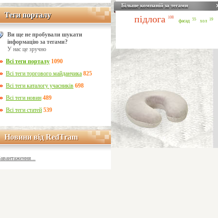
Більше компаній за тегами
Теги порталу
Теги порталу
підлога
108
55
19
фасад
хол
Ви ще не пробували шукати
інформацію за тегами?
У нас це зручно
Всі теги порталу
1090
Всі теги торгового майданчика
825
Всі теги каталогу учасників
698
Всі теги новин
489
Всі теги статей
539
Новини від RedTram
Новини від RedTram
Завантаження...