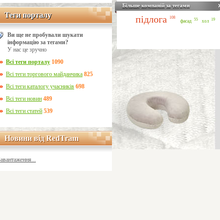
Більше компаній за тегами
Теги порталу
Теги порталу
підлога
108
55
19
фасад
хол
Ви ще не пробували шукати
інформацію за тегами?
У нас це зручно
Всі теги порталу
1090
Всі теги торгового майданчика
825
Всі теги каталогу учасників
698
Всі теги новин
489
Всі теги статей
539
Новини від RedTram
Новини від RedTram
Завантаження...