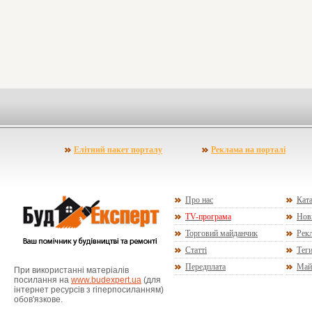
Елітний пакет порталу
Реклама на порталі
Про нас
Ката
TV-програма
Нов
Торговий майданчик
Рекл
Статті
Тег
Передплата
Май
При використанні матеріалів
посилання на
www.budexpert.ua
(для
інтернет ресурсів з гіперпосиланням)
обов'язкове.