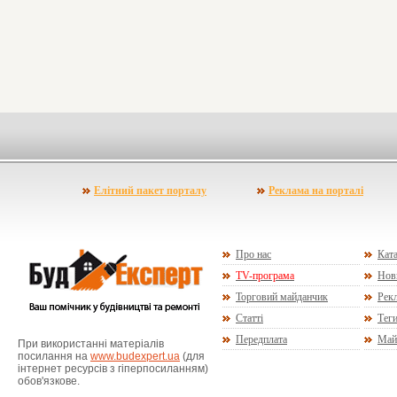
Елітний пакет порталу
Реклама на порталі
Про нас
Ката
TV-програма
Нов
Торговий майданчик
Рекл
Статті
Тег
Передплата
Май
При використанні матеріалів
посилання на
www.budexpert.ua
(для
інтернет ресурсів з гіперпосиланням)
обов'язкове.