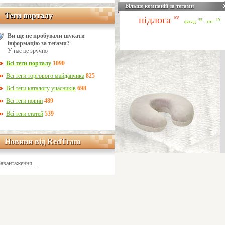
Більше компаній за тегами
Теги порталу
Теги порталу
підлога
108
55
19
фасад
хол
Ви ще не пробували шукати
інформацію за тегами?
У нас це зручно
Всі теги порталу
1090
Всі теги торгового майданчика
825
Всі теги каталогу учасників
698
Всі теги новин
489
Всі теги статей
539
Новини від RedTram
Новини від RedTram
Завантаження...