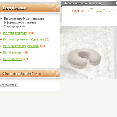
Більше компаній за тегами
Теги порталу
Теги порталу
підлога
108
55
19
фасад
хол
Ви ще не пробували шукати
інформацію за тегами?
У нас це зручно
Всі теги порталу
1090
Всі теги торгового майданчика
825
Всі теги каталогу учасників
698
Всі теги новин
489
Всі теги статей
539
Новини від RedTram
Новини від RedTram
Завантаження...