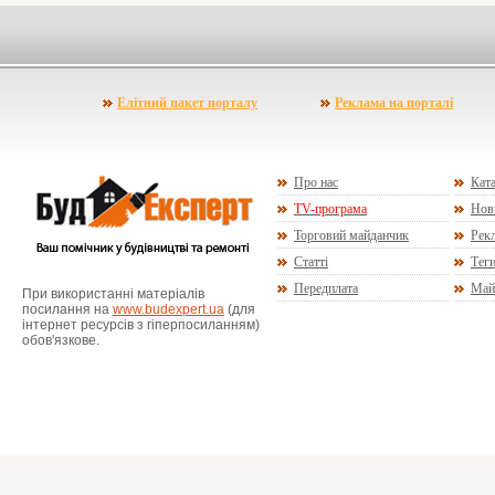
Елітний пакет порталу
Реклама на порталі
Про нас
Ката
TV-програма
Нов
Торговий майданчик
Рекл
Статті
Тег
Передплата
Май
При використанні матеріалів
посилання на
www.budexpert.ua
(для
інтернет ресурсів з гіперпосиланням)
обов'язкове.