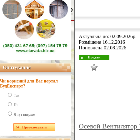
Line Number: 42
Актуальна до: 02.09.2026р.
Розміщена 16.12.2016
Поновлена 02.08.2026
Опитування
Опитування
Чи корисний для Вас портал
БудЕксперт?
Так
Ні
Я тут вперше
Осевой Вентилятор