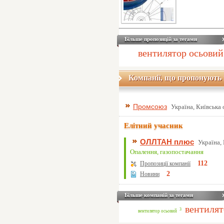
Більше пропозицій за тегами
вентилятор осьовий
Компанії, що пропонують 
Промсоюз
Україна, Київська 
Елітний учасник
ОЛЛТАН плюс
Україна, 
Опалення, газопостачання
112
Пропозиції компанії
2
Новини
Більше компаній за тегами
вентилят
3
вентилятор осьовий