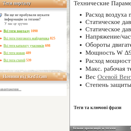
Технические Парам
Теги порталу
Теги порталу
Расход воздуха
Ви ще не пробували шукати
інформацію за тегами?
Cтатическое да
У нас це зручно
Cтатическое да
Всі теги порталу
1090
Напряжение/час
Всі теги торгового майданчика
825
Обороты двигат
Всі теги каталогу учасників
698
Мощность W Δ
Всі теги новин
489
Расход мощнос
Всі теги статей
539
Макc. рабочая т
Bec
Осевой Вен
Новини від RedTram
Новини від RedTram
Степень защиты
Завантаження...
Теги та ключові фрази
Більше пропозицій за тегами