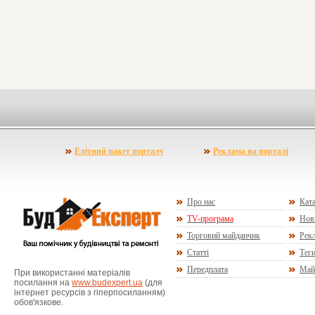
Елітний пакет порталу
Реклама на порталі
Про нас
Ката
TV-програма
Нов
Торговий майданчик
Рекл
Статті
Тег
Передплата
Май
При використанні матеріалів
посилання на
www.budexpert.ua
(для
інтернет ресурсів з гіперпосиланням)
обов'язкове.