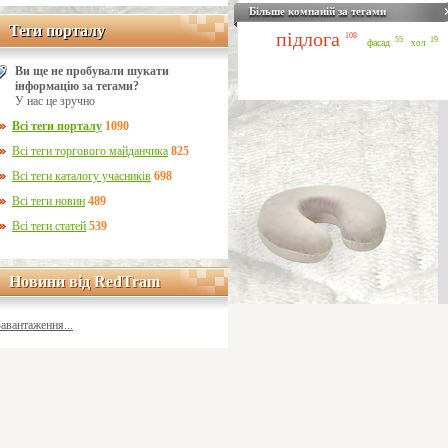
Більше компаній за тегами
Теги порталу
Теги порталу
підлога
108
55
19
фасад
хол
Ви ще не пробували шукати
інформацію за тегами?
У нас це зручно
Всі теги порталу
1090
Всі теги торгового майданчика
825
Всі теги каталогу учасників
698
Всі теги новин
489
Всі теги статей
539
Новини від RedTram
Новини від RedTram
Завантаження...