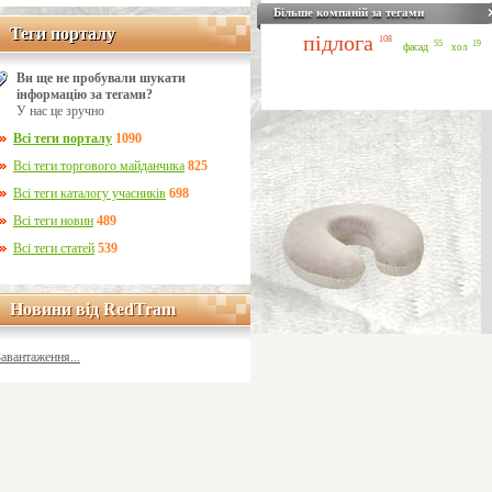
Більше компаній за тегами
Теги порталу
Теги порталу
підлога
108
55
19
фасад
хол
Ви ще не пробували шукати
інформацію за тегами?
У нас це зручно
Всі теги порталу
1090
Всі теги торгового майданчика
825
Всі теги каталогу учасників
698
Всі теги новин
489
Всі теги статей
539
Новини від RedTram
Новини від RedTram
Завантаження...