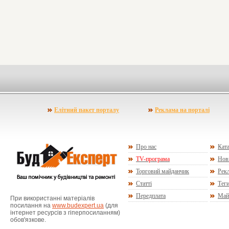
Елітний пакет порталу
Реклама на порталі
Про нас
Ката
TV-програма
Нов
Торговий майданчик
Рекл
Статті
Тег
Передплата
Май
При використанні матеріалів
посилання на
www.budexpert.ua
(для
інтернет ресурсів з гіперпосиланням)
обов'язкове.