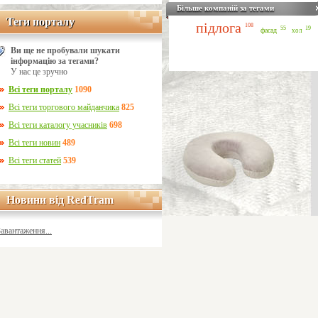
Більше компаній за тегами
Теги порталу
Теги порталу
підлога
108
55
19
фасад
хол
Ви ще не пробували шукати
інформацію за тегами?
У нас це зручно
Всі теги порталу
1090
Всі теги торгового майданчика
825
Всі теги каталогу учасників
698
Всі теги новин
489
Всі теги статей
539
Новини від RedTram
Новини від RedTram
Завантаження...