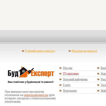
Елітний пакет порталу
Реклама на порталі
Про нас
Ката
TV-програма
Нов
Торговий майданчик
Рекл
Статті
Тег
Передплата
Май
При використанні матеріалів
посилання на
www.budexpert.ua
(для
інтернет ресурсів з гіперпосиланням)
обов'язкове.