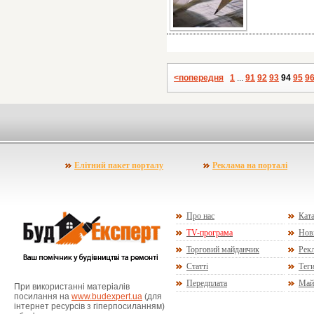
<попередня
1
...
91
92
93
94
95
9
Елітний пакет порталу
Реклама на порталі
Про нас
Ката
TV-програма
Нов
Торговий майданчик
Рекл
Статті
Тег
Передплата
Май
При використанні матеріалів
посилання на
www.budexpert.ua
(для
інтернет ресурсів з гіперпосиланням)