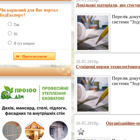
26.05.2010р.
Довідкові матеріали, що стосую
Чи корисний для Вас портал
БудЕксперт?
Перелік докум
системи "Зод
Так
Ні
Я тут вперше
26.05.2010р.
Суміщені норми технологічного 
Перелік докум
системи "Зод
26.05.2010р.
Організаційно-ме