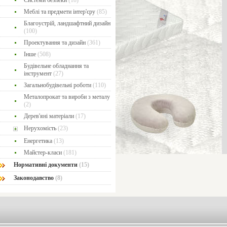
Системи безпеки
(18)
Меблі та предмети інтер'єру
(85)
Благоустрій, ландшафтний дизайн
(100)
Проектування та дизайн
(361)
Інше
(508)
Будівельне обладнання та
інструмент
(27)
Загальнобудівельні роботи
(110)
Металопрокат та вироби з металу
(2)
Дерев'яні матеріали
(17)
Нерухомість
(23)
Енергетика
(13)
Майстер-класи
(181)
Нормативні документи
(15)
Законодавство
(8)