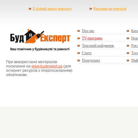
Елітний пакет порталу
Реклама на порталі
Про нас
Ката
TV-програма
Нов
Торговий майданчик
Рекл
Статті
Тег
Передплата
Май
При використанні матеріалів
посилання на
www.budexpert.ua
(для
інтернет ресурсів з гіперпосиланням)
обов'язкове.