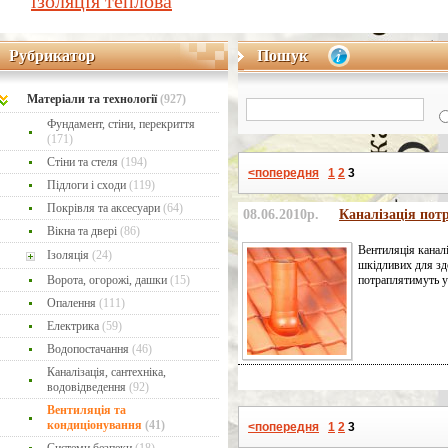
ізоляція теплова
Рубрикатор
Пошук
Рубрикатор
Пошук
Матеріaли та технології
(927)
Фундамент, стіни, перекриття
(171)
Стіни та стеля
(194)
<попередня
1
2
3
Підлоги і сходи
(119)
Покрівля та аксесуари
(64)
08.06.2010р.
Каналізація потр
Вікна та двері
(86)
Вентиляція каналі
Ізоляція
(24)
шкідливих для здо
Ворота, огорожі, дашки
(15)
потраплятимуть у
Опалення
(111)
Електрика
(59)
Водопостачання
(46)
Каналізація, сантехніка,
водовідведення
(92)
Вентиляція та
кондиціонування
(41)
<попередня
1
2
3