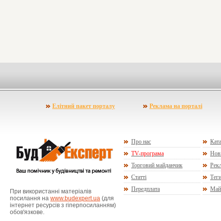
Елітний пакет порталу
Реклама на порталі
Про нас
Ката
TV-програма
Нов
Торговий майданчик
Рекл
Статті
Тег
Передплата
Май
При використанні матеріалів
посилання на
www.budexpert.ua
(для
інтернет ресурсів з гіперпосиланням)
обов'язкове.