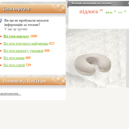
Більше компаній за тегами
Теги порталу
Теги порталу
підлога
108
55
19
фасад
хол
Ви ще не пробували шукати
інформацію за тегами?
У нас це зручно
Всі теги порталу
1090
Всі теги торгового майданчика
825
Всі теги каталогу учасників
698
Всі теги новин
489
Всі теги статей
539
Новини від RedTram
Новини від RedTram
Завантаження...