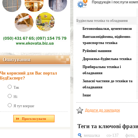
Продукція і послуги компа
Будівельна техніка та обладнання
Бетономішалки, цементовози
Вантажопідйомна, підйомно-
транспортна техніка
Руйнівні машини
Дорожньо-будівельна техніка
Опитування
Опитування
Прибиральна техніка і
Чи корисний для Вас портал
обладнання
БудЕксперт?
Запасні частини до техніки та
обладнання
Так
Інше
Ні
Я тут вперше
Додати до закладок
Теги та ключові фраз
мешалка со-137 фото
,