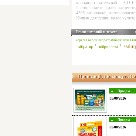
красконагнетательный СО-12
Растворонасос
,
красконагнетате
4505 запорожье
,
растворонагне
Колпак для сушки волос купить
Більше компаній за тегами
агрегат
бидон
вибротрамбовка
канат
ка
зміш
4
3
вібратор
віброплита
Пропозиції, що можуть Ва
05/08/2026
05/08/2026