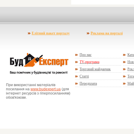
Елітний пакет порталу
Реклама на порталі
Про нас
Ката
TV-програма
Нов
Торговий майданчик
Рекл
Статті
Тег
Передплата
Май
При використанні матеріалів
посилання на
www.budexpert.ua
(для
інтернет ресурсів з гіперпосиланням)
обов'язкове.