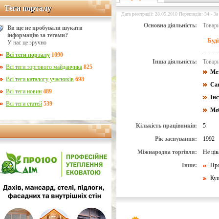
Теги порталу
Теги порталу
Дата реєстрації: 28.05.2010 Переглядів: 34 - За
Основна діяльність:
Товари
Ви ще не пробували шукати
інформацію за тегами?
Буд
У нас це зручно
Всі теги порталу
1090
Інша діяльність:
Товари
Всі теги торгового майданчика
825
Мет
Всі теги каталогу учасників
698
Сан
Всі теги новин
489
Інс
Всі теги статей
539
Меб
Кількість працівників:
5
Рік заснування:
1992
Міжнародна торгівля:
Не цік
Інше:
Про
Куп