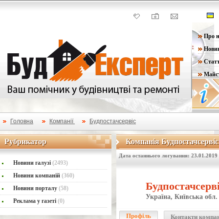
Про н
Нови
Статт
Майс
Головна
Компанії
Будпостачсервіс
Рубрикатор
Компанія Будпостачсервіс
Рубрикатор
Компанія Будпостачсервіс
Дата останнього логування: 23.01.2019
Новини галузі
(2493)
Новини компаній
(360)
Будпостачсерві
Новини порталу
(58)
Україна, Київська обл.
Реклама у газеті
(0)
Профіль
Контакти компа