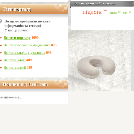
Більше компаній за тегами
Теги порталу
Теги порталу
підлога
108
55
19
фасад
хол
Ви ще не пробували шукати
інформацію за тегами?
У нас це зручно
Всі теги порталу
1090
Всі теги торгового майданчика
825
Всі теги каталогу учасників
698
Всі теги новин
489
Всі теги статей
539
Новини від RedTram
Новини від RedTram
Завантаження...