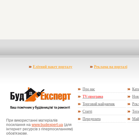
Елітний пакет порталу
Реклама на порталі
Про нас
Ката
TV-програма
Нов
Торговий майданчик
Рекл
Статті
Тег
Передплата
Май
При використанні матеріалів
посилання на
www.budexpert.ua
(для
інтернет ресурсів з гіперпосиланням)
обов'язкове.