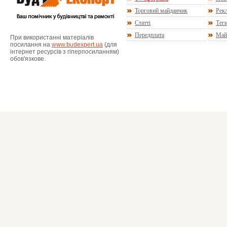
Торговий майданчик
Рекл
Статті
Тег
Передплата
Май
При використанні матеріалів
посилання на
www.budexpert.ua
(для
інтернет ресурсів з гіперпосиланням)
обов'язкове.