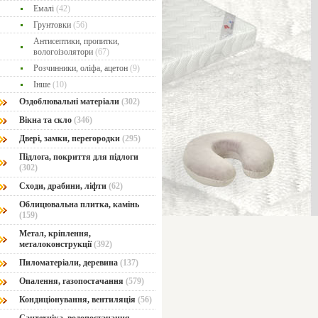
Емалі
(42)
Грунтовки
(56)
Антисептики, пропитки,
вологоізолятори
(67)
Розчинники, оліфа, ацетон
(9)
Інше
(10)
Оздоблювальні матеріали
(302)
Вікна та скло
(346)
Двері, замки, перегородки
(295)
Підлога, покриття для підлоги
(302)
Сходи, драбини, ліфти
(62)
Облицювальна плитка, камінь
(159)
Метал, кріплення,
металоконструкції
(392)
Пиломатеріали, деревина
(137)
Опалення, газопостачання
(579)
Кондиціонування, вентиляція
(56)