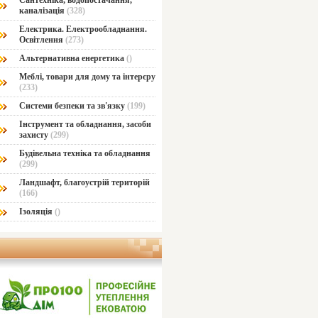
Сантехніка, водопостачання,
каналізація
(328)
Електрика. Електрообладнання.
Освітлення
(273)
Альтернативна енергетика
()
Меблі, товари для дому та інтерєру
(233)
Системи безпеки та зв'язку
(199)
Інструмент та обладнання, засоби
захисту
(299)
Будівельна техніка та обладнання
(299)
Ландшафт, благоустрій територій
(166)
Ізоляція
()