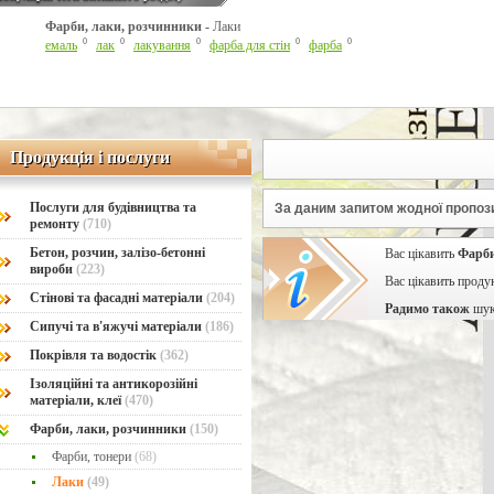
Фарби, лаки, розчинники -
Лаки
Line Number: 42
0
0
0
0
0
емаль
лак
лакування
фарба для стін
фарба
Продукція і послуги
Продукція і послуги
Послуги для будівництва та
За даним запитом жодної пропози
ремонту
(710)
Бетон, розчин, залізо-бетонні
Вас цікавить
Фарби
вироби
(223)
Вас цікавить проду
Стінові та фасадні матеріали
(204)
Радимо також
шук
Сипучі та в'яжучі матеріали
(186)
Покрівля та водостік
(362)
Ізоляційні та антикорозійні
матеріали, клеї
(470)
Фарби, лаки, розчинники
(150)
Фарби, тонери
(68)
Лаки
(49)