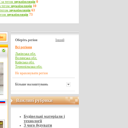
 за тегом
звукоізоляція
0
а тегом
звукоізоляція
10
 тегом
звукоізоляція
63
тегом
звукоізоляція
73
Оберіть регіон
Інший
Всі регіони
Львівська обл.
Волинська обл.
Київська обл.
Тернопільська обл.
Не враховувати регіон
Більше налаштувань
Важливі рубрики
Важливі рубрики
Будівельні матеріали і
технології
З чого будувати