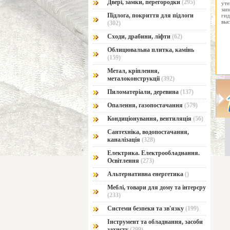
Двері, замки, перегородки
(295)
ут
за
Підлога, покриття для підлоги
ги
вы
(302)
Сходи, драбини, ліфти
(62)
Облицювальна плитка, камінь
(159)
Метал, кріплення,
металоконструкції
(392)
Пиломатеріали, деревина
(137)
Опалення, газопостачання
(579)
Кондиціонування, вентиляція
(56)
Сантехніка, водопостачання,
каналізація
(328)
Електрика. Електрообладнання.
Освітлення
(273)
Альтернативна енергетика
()
Меблі, товари для дому та інтерєру
(233)
Системи безпеки та зв'язку
(199)
Інструмент та обладнання, засоби
захисту
(299)