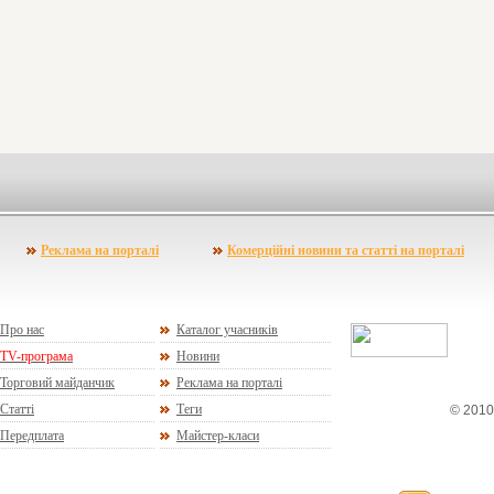
Реклама на порталі
Комерційні новини та статті на порталі
Про нас
Каталог учасників
TV-програма
Новини
Торговий майданчик
Реклама на порталі
Статті
Теги
© 2010
Передплата
Майстер-класи