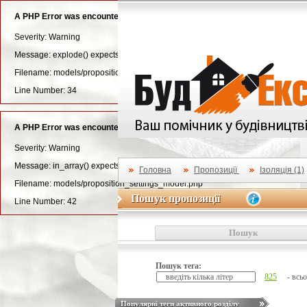
A PHP Error was encountered
Severity: Warning
Message: explode() expects parameter 3 to be long, string given
Filename: models/proposition_settings_model.php
Line Number: 34
A PHP Error was encountered
Severity: Warning
Message: in_array() expects parameter 2 to be array, null given
Головна
Пропозиції
Ізоляція (1)
Filename: models/proposition_settings_model.php
Пошук пропозиції
Пошук пропозиції
Line Number: 42
Пошук
Пошук тега:
825
- всьо
Популярні теги активного розділу