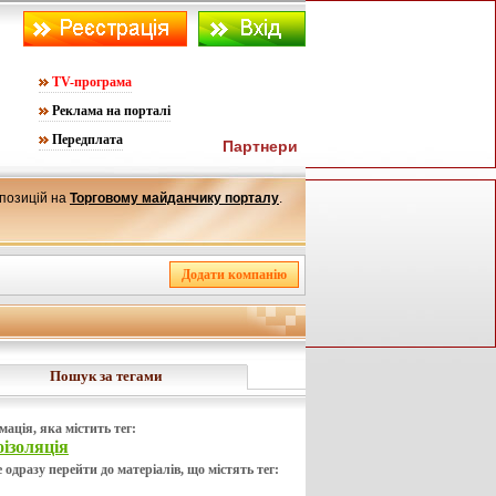
TV-програма
Реклама на порталі
Передплата
Партнери
опозицій на
Торговому майданчику порталу
.
Пошук за тегами
мація, яка містить тег:
оізоляція
 одразу перейти до матеріалів, що містять тег: