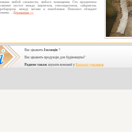
епление любой сложности, любого помещения. Сто процентное
полнение пустот между кирпичом, гипсокартоном, сайдингом,
дробарером, между лагами и пеноблоком. Пеноизол обладает
сокими…
Детальніше >>
Вас цікавить
Ізоляція
?
Вас цікавить продукція для будівництва?
Радимо також
шукати компанії у
Каталозі учасників