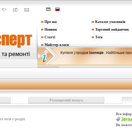
Про нас
Каталог учасників
Новини
Торговий майданчик
Статті
Теги
Майстер-класи
Купівля
| продаж
Ізоляція
. Найбільше пр
Розширений пошук
Вся інфор
Звук
го тегів у розділі
Ви можете