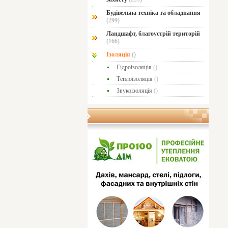
Будівельна техніка та обладнання
(299)
Ландшафт, благоустрій територій
(166)
Ізоляція
()
Гідроізоляція
()
Теплоізоляція
()
Звукоізоляція
()