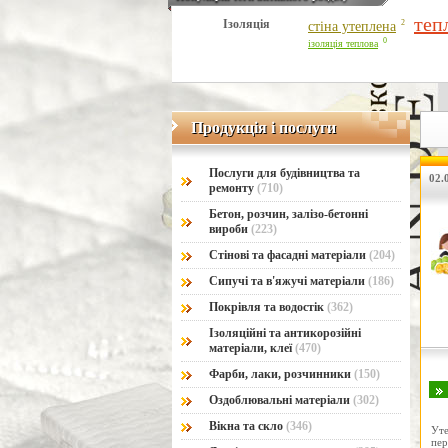
теп
Ізоляція
2
стіна утеплена
0
ізоляція теплова
Продукція і послуги
Продукція і послуги
Послуги для будівництва та
02.0
ремонту
(710)
Бетон, розчин, залізо-бетонні
вироби
(223)
Стінові та фасадні матеріали
(204)
Сипучі та в'яжучі матеріали
(186)
Покрівля та водостік
(362)
Ізоляційні та антикорозійні
матеріали, клеї
(470)
Фарби, лаки, розчинники
(150)
Оздоблювальні матеріали
(302)
Вікна та скло
(346)
У
пе