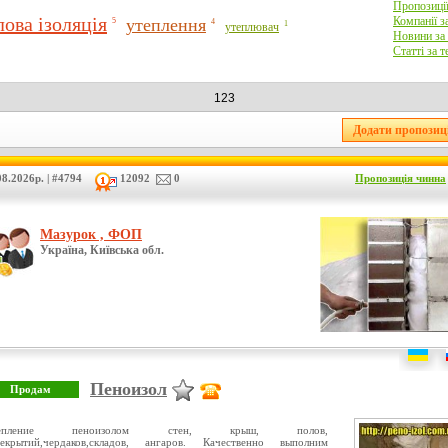
Пропозиції
лова ізоляція
Компанії з
утеплення
5
4
1
утеплювач
Новини за
Статті за 
123
8.2026р. | #4794
12092
0
Пропозиція чинна
Мазурок , ФОП
Україна, Київська обл.
Пеноизол
тепление пеноизолом стен, крыш, полов,
рекрытий,чердаков,складов, ангаров. Качественно выполним