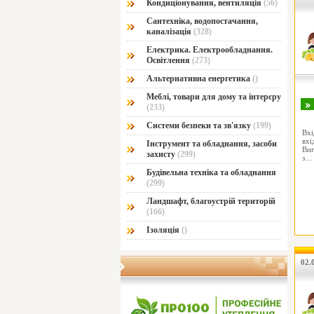
Кондиціонування, вентиляція
(56)
Сантехніка, водопостачання,
каналізація
(328)
Електрика. Електрообладнання.
Освітлення
(273)
Альтернативна енергетика
()
Меблі, товари для дому та інтерєру
(233)
Системи безпеки та зв'язку
(199)
Вх
вхі
Інструмент та обладнання, засоби
Виг
захисту
(299)
з
Будівельна техніка та обладнання
(299)
Ландшафт, благоустрій територій
(166)
Ізоляція
()
02.0