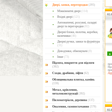
Двері, замки, перегородки
(295)
Міжкімнатні двері
(114)
02.0
Вхідні двері
(121)
Автоматичні, розсувні, складні
двері та перегородки
(82)
Дверні блоки, полотна, коробки,
наличники
(46)
Дверні ручки, замки та фурнітура
(31)
Доводчики, обмежувачі
(8)
Інше
(73)
Підлога, покриття для підлоги
про
(302)
Про
пр
Сходи, драбини, ліфти
(62)
Дет
Облицювальна плитка, камінь
(159)
Метал, кріплення,
металоконструкції
(392)
Пиломатеріали, деревина
(137)
Опалення, газопостачання
(579)
02.0