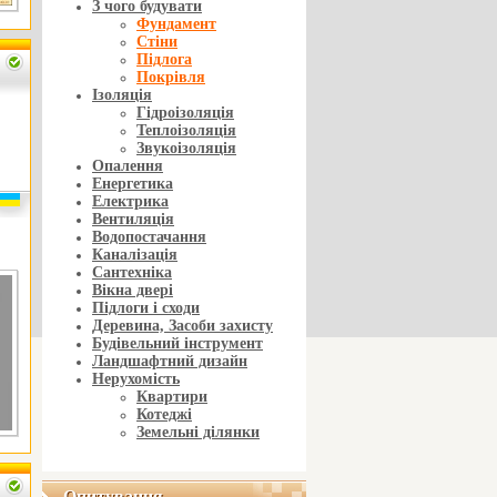
З чого будувати
Фундамент
Стіни
Підлога
Покрівля
Ізоляція
Гідроізоляція
Теплоізоляція
Звукоізоляція
Опалення
Енергетика
Електрика
Вентиляція
Водопостачання
Каналізація
Сантехніка
Вікна двері
Підлоги і сходи
Деревина, Засоби захисту
Будівельний інструмент
Ландшафтний дизайн
Нерухомість
Квартири
Котеджі
Земельні ділянки
Опитування