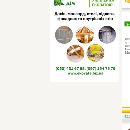
две
до
две
Поп
Ми
02.0