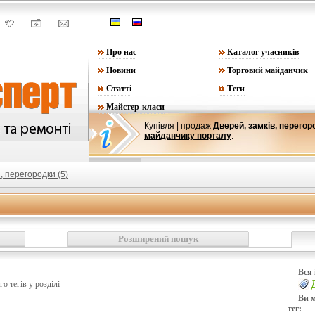
Про нас
Каталог учасників
Новини
Торговий майданчик
Статті
Теги
Майстер-класи
Купівля
| продаж
Дверей, замків, перего
майданчику порталу
.
, перегородки (5)
Розширений пошук
Вся 
го тегів у розділі
Ви м
тег: