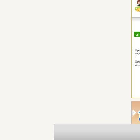
Пр
про
Пр
защ