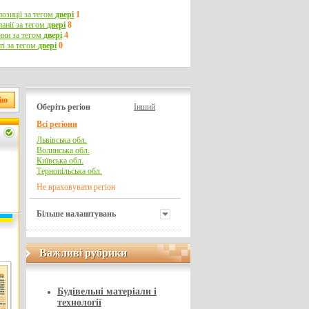
озиції за тегом
двері
1
анії за тегом
двері
8
ни за тегом
двері
4
ті за тегом
двері
0
Оберіть регіон
Інший
Всі регіони
Львівська обл.
Волинська обл.
Київська обл.
Тернопільська обл.
Не враховувати регіон
Більше налаштувань
Важливі рубрики
Важливі рубрики
Будівельні матеріали і
технології