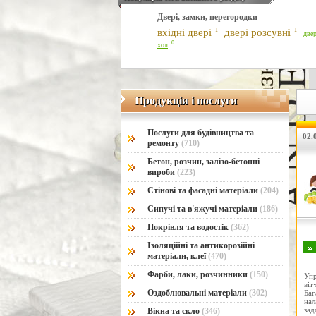
Двері, замки, перегородки
вхідні двері
1
двері розсувні
1
двер
0
хол
Продукція і послуги
Продукція і послуги
Послуги для будівництва та
02.0
ремонту
(710)
Бетон, розчин, залізо-бетонні
вироби
(223)
Стінові та фасадні матеріали
(204)
Сипучі та в'яжучі матеріали
(186)
Покрівля та водостік
(362)
Ізоляційні та антикорозійні
матеріали, клеї
(470)
Фарби, лаки, розчинники
(150)
Упр
віт
Оздоблювальні матеріали
(302)
Баг
на
за
Вікна та скло
(346)