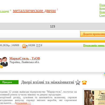
Проп
Комп
металлические двери
2
0
і складні
Нови
Стат
123
8.2026р. | #6909
10280
0
Пропозиція чинна
МаркоСтиль , ТзОВ
Україна, Львівська обл.
Двері вхідні та міжкімнатні
одовж 12 років львівське підприємство "Маркостиль", постачає на
чизняний ринок сучасну віконну та дверну продукцію.
аторічний досвід, сумління та заповзятість колективу, сприяли
лагодженню випуску справді якісних виробів, які спроможні
довольнити…
Детальніше >>