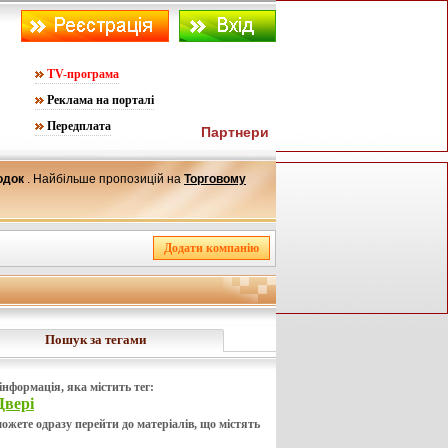
TV-програма
Реклама на порталі
Передплата
Партнери
родок
. Найбільше пропозицій на
Торговому
Пошук за тегами
інформація, яка містить тег:
Двері
ожете одразу перейти до матеріалів, що містять