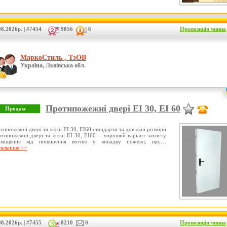
8.2026р. | #7454
9856
6
Пропозиція чинна
МаркоСтиль , ТзОВ
Україна, Львівська обл.
Протипожежні двері ЕІ 30, ЕІ 60
типожежні двері та люки ЕІ 30, ЕІ60 стандарти та довільні розміри
типожежні двері та люки ЕІ 30, ЕІ60 – хороший варіант захисту
иміщення від поширення вогню у випадку пожежі, що,…
альніше >>
8.2026р. | #7455
8210
0
Пропозиція чинна