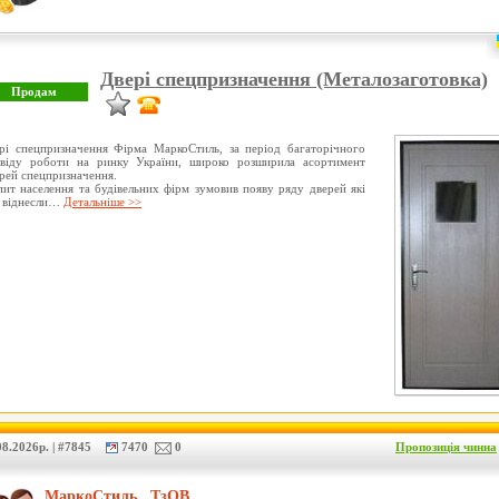
Двері спецпризначення (Металозаготовка)
рі спецпризначення Фірма МаркоСтиль, за період багаторічного
свіду роботи на ринку України, широко розширила асортимент
рей спецпризначення.
ит населення та будівельних фірм зумовив появу ряду дверей які
 віднесли…
Детальніше >>
8.2026р. | #7845
7470
0
Пропозиція чинна
МаркоСтиль , ТзОВ