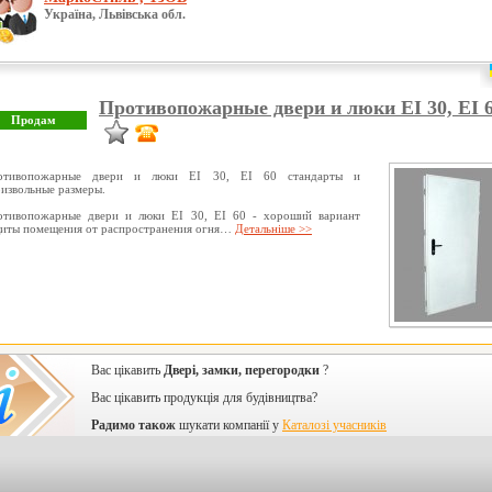
Україна, Львівська обл.
Противопожарные двери и люки EI 30, EI 
отивопожарные двери и люки EI 30, EI 60 стандарты и
извольные размеры.
отивопожарные двери и люки EI 30, EI 60 - хороший вариант
иты помещения от распространения огня…
Детальніше >>
Вас цікавить
Двері, замки, перегородки
?
Вас цікавить продукція для будівництва?
Радимо також
шукати компанії у
Каталозі учасників