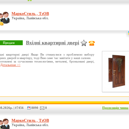
МаркоСтиль , ТзОВ
Україна, Львівська обл.
Вхідні квартирні двері
ідні квартирні двері Якщо Ви стикнулися з проблемою вибору
дних дверей в квартиру, тоді Вам саме час завітати у наші салони.
отовлені за сучасними технологіями, металеві, броньовані двері,
…
Детальніше >>
8.2026р. | #7456
8090
0
Пропозиція чинна
МаркоСтиль , ТзОВ
Україна, Львівська обл.