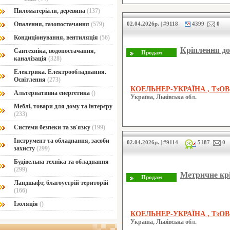
Пиломатеріали, деревина
(137)
Опалення, газопостачання
(579)
02.04.2026р. | #9118
4399
0
Кондиціонування, вентиляція
(56)
Кріплення до
Сантехніка, водопостачання,
каналізація
(328)
Електрика. Електрообладнання.
Освітлення
(273)
КОЕЛЬНЕР-УКРАЇНА , ТзОВ
Альтернативна енергетика
()
Україна, Львівська обл.
Меблі, товари для дому та інтерєру
(233)
Системи безпеки та зв'язку
(199)
Інструмент та обладнання, засоби
02.04.2026р. | #9114
5187
0
захисту
(299)
Будівельна техніка та обладнання
(299)
Метричне кр
Ландшафт, благоустрій територій
(166)
Ізоляція
()
КОЕЛЬНЕР-УКРАЇНА , ТзОВ
Україна, Львівська обл.