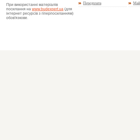
Передплата
Май
При використанні матеріалів
посилання на
www.budexpert.ua
(для
інтернет ресурсів з гіперпосиланням)
обов'язкове.