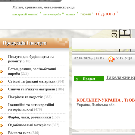
Метал, кріплення, металоконструкції
Line Number: 42
підлога
5
1
0
0
0
паркан
конструкції металеві
металовироби
монтаж
Продукція і послуги
Продукція і послуги
Послуги для будівництва та
02.04.2026р. | #9117
5515
0
ремонту
(710)
Бетон, розчин, залізо-бетонні
вироби
(223)
Такелажне к
Стінові та фасадні матеріали
(204)
Сипучі та в'яжучі матеріали
(186)
Покрівля та водостік
(362)
КОЕЛЬНЕР-УКРАЇНА , ТзОВ
Ізоляційні та антикорозійні
Україна, Львівська обл.
матеріали, клеї
(470)
Фарби, лаки, розчинники
(150)
Оздоблювальні матеріали
(302)
Вікна та скло
(346)