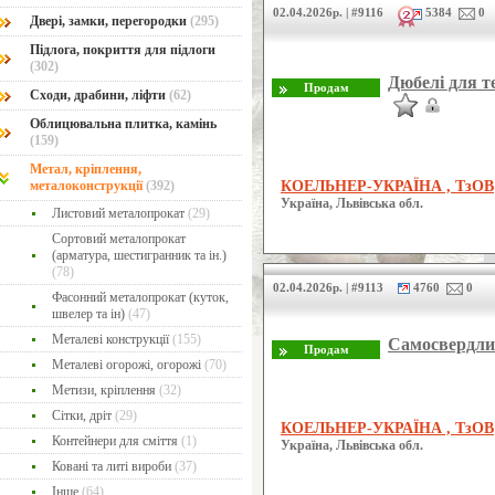
02.04.2026р. | #9116
5384
0
Двері, замки, перегородки
(295)
Підлога, покриття для підлоги
(302)
Дюбелі для те
Сходи, драбини, ліфти
(62)
Облицювальна плитка, камінь
(159)
Метал, кріплення,
металоконструкції
(392)
КОЕЛЬНЕР-УКРАЇНА , ТзОВ
Україна, Львівська обл.
Листовий металопрокат
(29)
Сортовий металопрокат
(арматура, шестигранник та ін.)
(78)
02.04.2026р. | #9113
4760
0
Фасонний металопрокат (куток,
швелер та ін)
(47)
Металеві конструкції
(155)
Самосвердл
Металеві огорожі, огорожі
(70)
Метизи, кріплення
(32)
Сітки, дріт
(29)
КОЕЛЬНЕР-УКРАЇНА , ТзОВ
Контейнери для сміття
(1)
Україна, Львівська обл.
Ковані та литі вироби
(37)
Інше
(64)