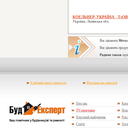
КОЕЛЬНЕР-УКРАЇНА , ТзОВ
Україна, Львівська обл.
Вас цікавить
Метал
Вас цікавить проду
Радимо також
шук
Елітний пакет порталу
Реклама на порталі
Про нас
Ката
TV-програма
Нов
Торговий майданчик
Рекл
Статті
Тег