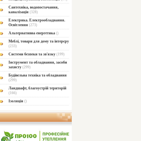
Сантехніка, водопостачання,
каналізація
(328)
Електрика. Електрообладнання.
Освітлення
(273)
Альтернативна енергетика
()
Меблі, товари для дому та інтерєру
(233)
Системи безпеки та зв'язку
(199)
Інструмент та обладнання, засоби
захисту
(299)
Будівельна техніка та обладнання
(299)
Ландшафт, благоустрій територій
(166)
Ізоляція
()