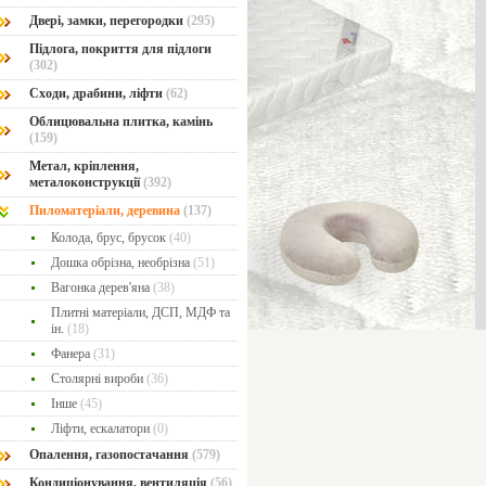
Двері, замки, перегородки
(295)
Підлога, покриття для підлоги
(302)
Сходи, драбини, ліфти
(62)
Облицювальна плитка, камінь
(159)
Метал, кріплення,
металоконструкції
(392)
Пиломатеріали, деревина
(137)
Колода, брус, брусок
(40)
Дошка обрізна, необрізна
(51)
Вагонка дерев'яна
(38)
Плитні матеріали, ДСП, МДФ та
ін.
(18)
Фанера
(31)
Столярні вироби
(36)
Інше
(45)
Ліфти, ескалатори
(0)
Опалення, газопостачання
(579)
Кондиціонування, вентиляція
(56)