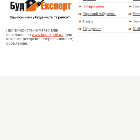
TV-програма
Нов
Торговий майданчик
Рекл
Статті
Тег
Передплата
Май
При використанні матеріалів
посилання на
www.budexpert.ua
(для
інтернет ресурсів з гіперпосиланням)
обов'язкове.