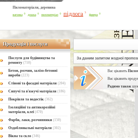
Пиломатеріали, деревина
Line Number: 42
підлога
5
0
0
0
0
вагонка
дошка
пиломатеріал
фанера
Продукція і послуги
Продукція і послуги
Послуги для будівництва та
За даним запитом жодної пропози
ремонту
(710)
Бетон, розчин, залізо-бетонні
Вас цікавить
Пилом
вироби
(223)
Вас цікавить проду
Стінові та фасадні матеріали
(204)
Радимо також
шук
Сипучі та в'яжучі матеріали
(186)
Покрівля та водостік
(362)
Ізоляційні та антикорозійні
матеріали, клеї
(470)
Фарби, лаки, розчинники
(150)
Оздоблювальні матеріали
(302)
Вікна та скло
(346)