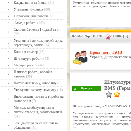
Кладка цегли та блоків
(21)
Утепленное помещение пеноизолом име
тепло, летом прохладно. Пеноизол легк
Утеплення будинків
(89)
Гідроізоляційні роботи
(58)
Фасадні роботи
(149)
Скління балконів і лоджій та ін.
(96)
02.08.2026р. | #6778
10004
0
Установка і монтаж дверей, арок,
перегородок, замків
(54)
Клеєння шпалер
(13)
Пром-пол , ТзОВ
Україна, Дніпропетровськ
Штукатурні роботи
(43)
Малярні роботи
(46)
Плиткові роботи, обробка
каменю
(36)
Штукатур
Настил лінолеуму, ковроліну
(8)
BMS (Герм
Укладання паркету, ламінату
(18)
Виготовлення кованих виробів на
замовлення
(7)
Штукатурная станция MASTER-PLASTER
Монтаж та обслуговування
систем опалення, газопостачання
Универсальная штукатурная станция BMS 
(51)
при отделке внутренних и нару
гипсоизвестковая штукатурка, известк
Оренда будівельної техніки та
штукатурка, укрепляющая штукатурка
>>
обладнання
(16)