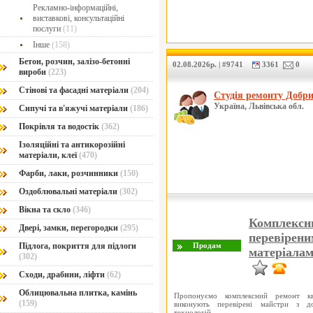
Рекламно-інформаційні,
виставкові, консультаційні
послуги
(11)
Інше
(158)
Бетон, розчин, залізо-бетонні
02.08.2026р. | #9741
3361
0
вироби
(223)
Стінові та фасадні матеріали
(204)
Студія ремонту Добр
Україна, Львівська обл.
Сипучі та в'яжучі матеріали
(186)
Покрівля та водостік
(362)
Ізоляційні та антикорозійні
матеріали, клеї
(470)
Фарби, лаки, розчинники
(150)
Оздоблювальні матеріали
(302)
Вікна та скло
(346)
Комплексни
Двері, замки, перегородки
(295)
перевірени
Підлога, покриття для підлоги
матеріала
(302)
Сходи, драбини, ліфти
(62)
Облицювальна плитка, камінь
Пропонуємо комплексний ремонт кв
(159)
виконують перевірені майстри з д
технологій.