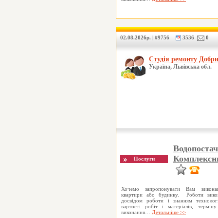
02.08.2026р. | #9756
3536
0
Студія ремонту Добр
Україна, Львівська обл.
Водопостач
Комплексни
Хочемо запропонувати Вам викона
квартири або будинку. Роботи викон
досвідом роботи і знанням технолог
вартості робіт і матеріалів, термін
виконання…
Детальніше >>