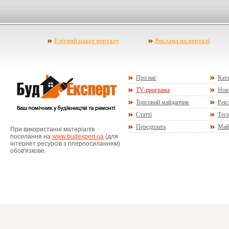
Елітний пакет порталу
Реклама на порталі
Про нас
Ката
TV-програма
Нов
Торговий майданчик
Рекл
Статті
Тег
Передплата
Май
При використанні матеріалів
посилання на
www.budexpert.ua
(для
інтернет ресурсів з гіперпосиланням)
обов'язкове.