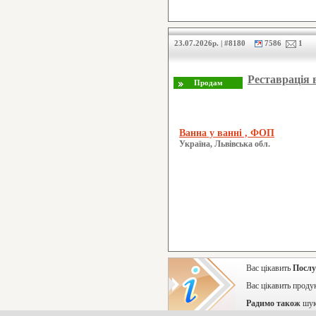
23.07.2026р. | #8180
7586
1
Реставрація 
Ванна у ванні , ФОП
Україна, Львівська обл.
Вас цікавить
Послу
Вас цікавить проду
Радимо також
шук