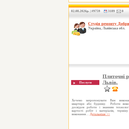
02.08.2026р. | #9759
3189
0
Студія ремонту Добр
Україна, Львівська обл.
Плиточні р
Львів.
Хочемо запропонувати Вам викона
квартири або будинку. Роботи викон
досвідом роботи і знанням технолог
вартості робіт і матеріалів, термін
виконання…
Детальніше >>