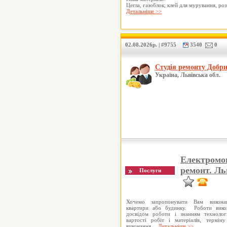
Цегла, газоблок, клей для мурування, ро
Детальніше >>
02.08.2026р. | #9755
3540
0
Студія ремонту Добр
Україна, Львівська обл.
Електромо
ремонт. Ль
Хочемо запропонувати Вам викона
квартири або будинку. Роботи викон
досвідом роботи і знанням технолог
вартості робіт і матеріалів, термін
виконання…
Детальніше >>