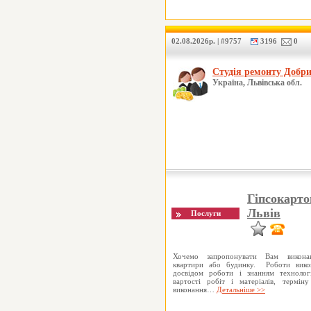
02.08.2026р. | #9757
3196
0
Студія ремонту Добр
Україна, Львівська обл.
Гіпсокарто
Львів
Хочемо запропонувати Вам викона
квартири або будинку. Роботи викон
досвідом роботи і знанням технолог
вартості робіт і матеріалів, термін
виконання…
Детальніше >>