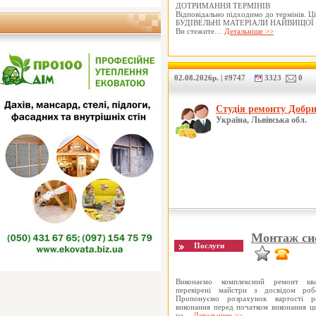
ДОТРИМАННЯ ТЕРМІНІВ
Відповідально підходимо до термінів. Ці
БУДІВЕЛЬНІ МАТЕРІАЛИ НАЙВИЩОЇ
Ви стежите…
Детальніше >>
02.08.2026р. | #9747
3323
0
Студія ремонту Добр
Україна, Львівська обл.
Монтаж сис
Виконаємо комплексний ремонт кв
перевірені майстри з досвідом роб
Пропонуємо розрахунок вартості ро
виконання перед початком виконання ц
на…
Детальніше >>