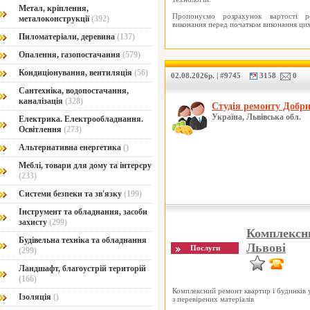
Метал, кріплення,
Пропонуємо розрахунок вартості ро
металоконструкції
(392)
виконання перед початком виконання цих
Пиломатеріали, деревина
(137)
Опалення, газопостачання
(579)
Кондиціонування, вентиляція
(56)
02.08.2026р. | #9745
3158
0
Сантехніка, водопостачання,
каналізація
(328)
Студія ремонту Добр
Україна, Львівська обл.
Електрика. Електрообладнання.
Освітлення
(273)
Альтернативна енергетика
()
Меблі, товари для дому та інтерєру
(233)
Системи безпеки та зв'язку
(199)
Інструмент та обладнання, засоби
захисту
(299)
Комплексни
Будівельна техніка та обладнання
Львові
(299)
Ландшафт, благоустрій територій
(166)
Комплексний ремонт квартир і будинків 
Ізоляція
()
з перевірених матеріалів