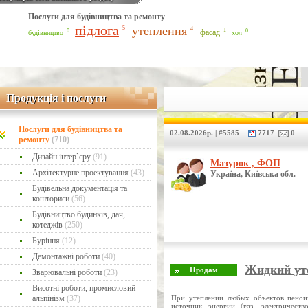
Послуги для будівництва та ремонту
Line Number: 42
підлога
утеплення
5
4
1
0
0
фасад
будівництво
хол
Продукція і послуги
Продукція і послуги
Послуги для будівництва та
02.08.2026р. | #5585
7717
0
ремонту
(710)
Дизайн інтер`єру
(91)
Мазурок , ФОП
Архітектурне проектування
(43)
Україна, Київська обл.
Будівельна документація та
кошториси
(56)
Будівництво будинків, дач,
котеджів
(250)
Буріння
(12)
Демонтажні роботи
(40)
Жидкий ут
Зварювальні роботи
(23)
Висотні роботи, промисловий
При утеплении любых объектов пенои
альпінізм
(37)
источник энергии (газ, электричес