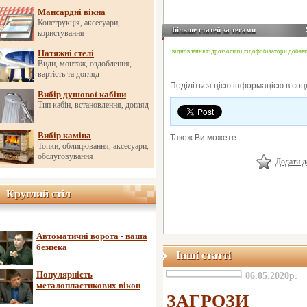
Мансардні вікна
Конструкція, аксесуари,
Більше статей за тегами
користування
Натяжні стелі
відновлення гідроізоляції
гідофобізатори
добавк
Види, монтаж, оздоблення,
вартість та догляд
Поділіться цією інформацією в со
Вибір душової кабіни
Тип кабін, встановлення, догляд
Вибір каміна
Також Ви можете:
Топки, облицювання, аксесуари,
обслуговування
Додати д
Круглий стіл
Круглий стіл
Автоматичні ворота - ваша
безпека
Інші статті
Популярність
06.05.2020р.
металопластикових вікон
ЗАГРОЗИ