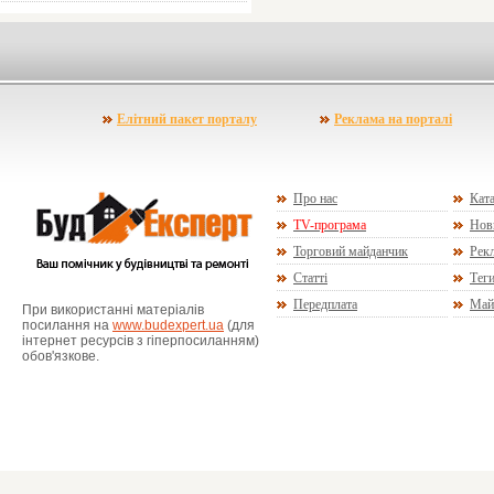
Елітний пакет порталу
Реклама на порталі
Про нас
Ката
TV-програма
Нов
Торговий майданчик
Рекл
Статті
Тег
Передплата
Май
При використанні матеріалів
посилання на
www.budexpert.ua
(для
інтернет ресурсів з гіперпосиланням)
обов'язкове.