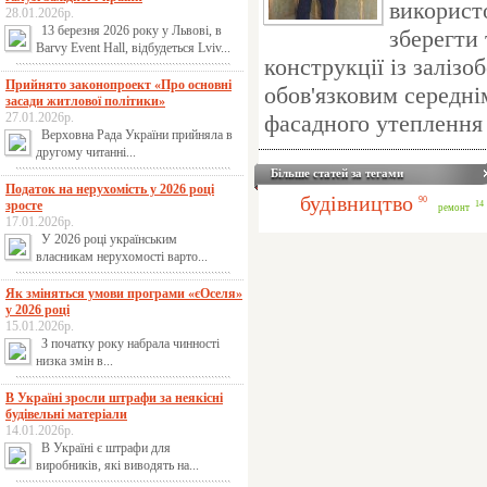
використо
28.01.2026р.
13 березня 2026 року у Львові, в
зберегти
Barvy Event Hall, відбудеться Lviv...
конструкції із залізо
Прийнято законопроект «Про основні
обов'язковим середні
засади житлової політики»
27.01.2026р.
фасадного утеплення 
Верховна Рада України прийняла в
другому читанні...
Більше статей за тегами
Податок на нерухомість у 2026 році
будівництво
90
зросте
14
ремонт
17.01.2026р.
У 2026 році українським
власникам нерухомості варто...
Як зміняться умови програми «єОселя»
у 2026 році
15.01.2026р.
З початку року набрала чинності
низка змін в...
В Україні зросли штрафи за неякісні
будівельні матеріали
14.01.2026р.
В Україні є штрафи для
виробників, які виводять на...