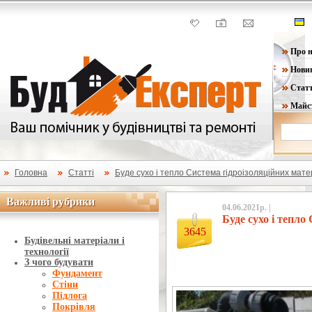
Про н
Нови
Статт
Майс
Головна
Статті
Буде сухо і тепло Система гідроізоляційних мат
Важливі рубрики
Важливі рубрики
04.06.2021р. |
Буде сухо і тепло
3645
Будівельні матеріали і
технології
З чого будувати
Фундамент
Стіни
Підлога
Покрівля