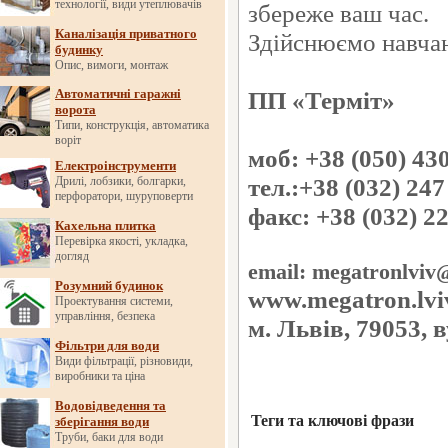
технології, види утеплювачів
збереже ваш час.
Каналізація приватного
Здійснюємо навчанн
будинку
Опис, вимоги, монтаж
Автоматичні гаражні
ПП «Терміт»
ворота
Типи, конструкція, автоматика
воріт
моб: +38 (050) 43
Електроінструменти
тел.:+38 (032) 247
Дрилі, лобзики, болгарки,
перфоратори, шуруповерти
факс: +38 (032) 2
Кахельна плитка
Перевірка якості, укладка,
догляд
email: megatronlviv
Розумний будинок
www.megatron.lvi
Проектування системи,
управління, безпека
м. Львів, 79053, в
Фільтри для води
Види фільтрації, різновиди,
виробники та ціна
Водовідведення та
Теги та ключові фрази
зберігання води
Труби, баки для води