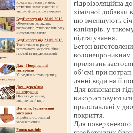
гідроізоляційна до
Кредит під заставу майна,
утеплення житла екологічно
хімічної добавки 
чистою фітоплитою з очерету
що зменшують січ
БудЕксперт від 28.09.2013
Обмеження готівкових
капілярів, у таком
розрахунків, теплоізоляція даху
мінеральною ватою
підтягування.
БудЕксперт від 21.09.2013
Бетон виготовлени
Тепле житло на ринку
нерухомості, конденсаційний
водонепроникним н
газовий та твердопаливний
котли
прилягань застосо
Дах - Покрівельні
об’ємі при потрап
матеріали
Укладання металочерепиці,
лянні води на її п
утеплення
Дах - дерев'яна
Для виконання гід
конструкція
використовуються 
Обробка деревини,
покрівельний пиріг
представлені у дво
Цегла як будівельний
матеріал
покриття.
Виробництво, технічні
Для поверхневого 
характеристики
Ринок камінів
газобетонних блок