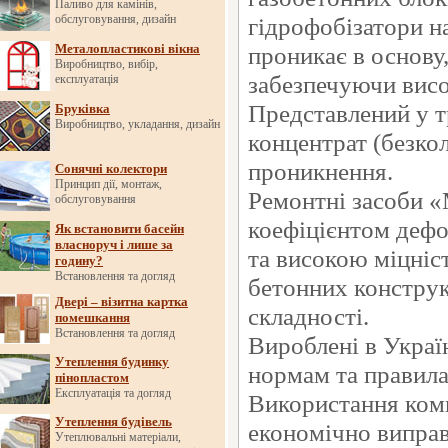
Паливо для камінів,
обслуговування, дизайн
гідрофобізатори н
Металопластикові вікна
проникає в основу
Виробництво, вибір,
забезпечуючи висо
експлуатація
Представлений у т
Бруківка
Виробництво, укладання, дизайн
концентрат (безко
проникнення.
Сонячні колектори
Принцип дії, монтаж,
Ремонтні засоби «
обслуговування
коефіцієнтом деф
Як встановити басейн
власноруч і лише за
та високою міцніс
годину?
Встановлення та догляд
бетонних конструк
Двері – візитна картка
складності.
помешкання
Встановлення та догляд
Вироблені в Украї
Утеплення будинку
нормам та правила
пінопластом
Експлуатація та догляд
Використання комп
Утеплення будівель
економічно виправ
Утеплювальні матеріали,