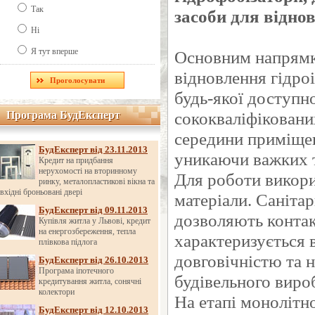
Так
засоби для відно
Ні
Я тут вперше
Основним напрямко
відновлення гідроі
будь-якої доступно
сококваліфіковани
Програма БудЕксперт
Програма БудЕксперт
середини приміще
БудЕксперт від 23.11.2013
уникаючи важких т
Кредит на придбання
нерухомості на вторинному
Для роботи викори
ринку, металопластикові вікна та
вхідні броньовані двері
матеріали. Саніта
БудЕксперт від 09.11.2013
дозволяють контак
Купівля житла у Львові, кредит
на енергозбереження, тепла
характеризується
плівкова підлога
довговічністю та н
БудЕксперт від 26.10.2013
Програма іпотечного
будівельного виро
кредитування житла, сонячні
колектори
На етапі монолітн
БудЕксперт від 12.10.2013