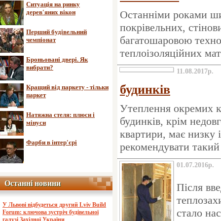
Ситуація на ринку
дерев'яних вікон
Останніми роками ши
покрівельних, стінов
Перший будівельний
багатошаровою технол
чемпіонат
теплоізоляційних мат
Броньовані двері. Як
вибрати?
11.08.2017р.
будинків
Кращий від паркету - тільки
паркет
Утеплення окремих к
Натяжна стеля: плюси і
будинків, крім недов
мінуси
квартири, має низку 
Фарби в інтер'єрі
рекомендувати такий 
01.07.2016р.
Останні новини
Останні новини
Після вв
теплозахи
У Львові відбудеться другий Lviv Build
стало на
Forum: ключова зустріч будівельної
галузі Західної України