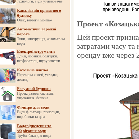
технології, види утеплювачів
Каналізація приватного
будинку
Опис, вимоги, монтаж
Проект «Козацька
Автоматичні гаражні
ворота
Цей проект призна
Типи, конструкція, автоматика
воріт
затратами часу та
Електроінструменти
оренду вже через 2
Дрилі, лобзики, болгарки,
перфоратори, шуруповерти
Кахельна плитка
Перевірка якості, укладка,
догляд
Розумний будинок
Проектування системи,
управління, безпека
Фільтри для води
Види фільтрації, різновиди,
виробники та ціна
Водовідведення та
зберігання води
Труби, баки для води