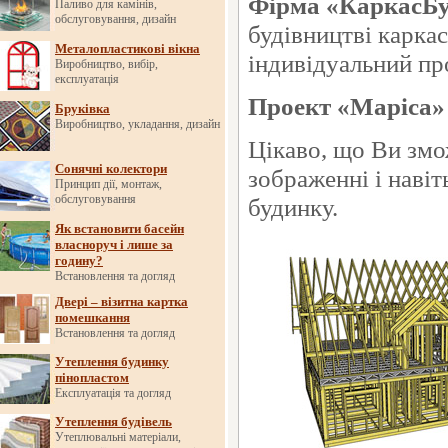
Фірма «КаркасБ
Паливо для камінів,
обслуговування, дизайн
будівництві карка
Металопластикові вікна
індивідуальний пр
Виробництво, вибір,
експлуатація
Проект «Маріса»
Бруківка
Виробництво, укладання, дизайн
Цікаво, що Ви змо
Сонячні колектори
зображенні і наві
Принцип дії, монтаж,
обслуговування
будинку.
Як встановити басейн
власноруч і лише за
годину?
Встановлення та догляд
Двері – візитна картка
помешкання
Встановлення та догляд
Утеплення будинку
пінопластом
Експлуатація та догляд
Утеплення будівель
Утеплювальні матеріали,