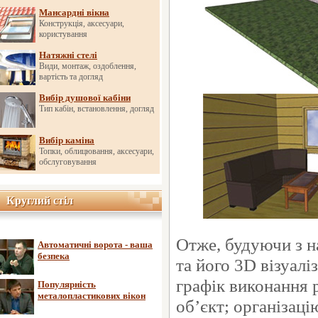
Мансардні вікна
Конструкція, аксесуари,
користування
Натяжні стелі
Види, монтаж, оздоблення,
вартість та догляд
Вибір душової кабіни
Тип кабін, встановлення, догляд
Вибір каміна
Топки, облицювання, аксесуари,
обслуговування
Круглий стіл
Круглий стіл
Отже, будуючи з н
Автоматичні ворота - ваша
безпека
та його 3D візуал
графік виконання р
Популярність
металопластикових вікон
об’єкт; організаці