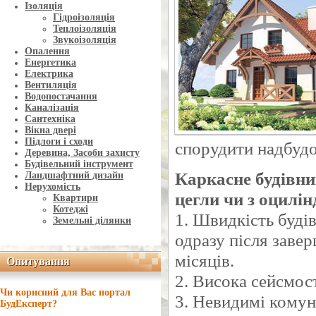
Ізоляція
Гідроізоляція
Теплоізоляція
Звукоізоляція
Опалення
Енергетика
Електрика
Вентиляція
Водопостачання
Каналізація
Сантехніка
Вікна двері
Підлоги і сходи
спорудити надбудо
Деревина, Засоби захисту
Будівельний інструмент
Каркасне будівни
Ландшафтний дизайн
Нерухомість
цегли чи з оцилін
Квартири
Котеджі
1. Швидкість буді
Земельні ділянки
одразу після завер
місяців.
Опитування
Опитування
2. Висока сейсмост
Чи корисний для Вас портал
3. Невидимі комуні
БудЕксперт?