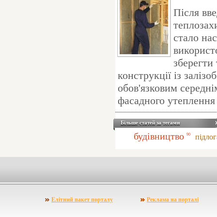
Після вв
теплозахи
стало на
використо
зберегти
конструкції із залізо
обов'язковим середні
фасадного утеплення 
Більше статей за тегами
будівництво
90
підлог
Елітний пакет порталу
Реклама на порталі