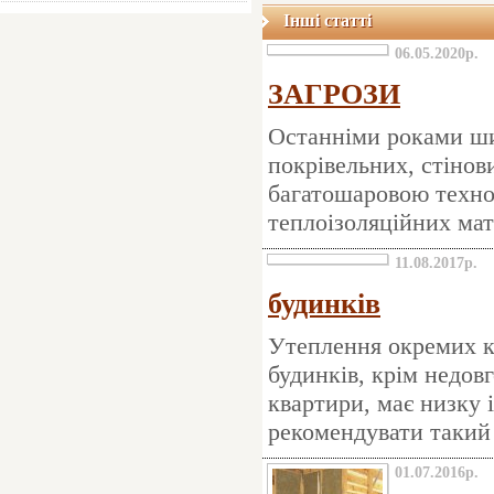
Інші статті
06.05.2020р.
ЗАГРОЗИ
Останніми роками ши
покрівельних, стінов
багатошаровою технол
теплоізоляційних мат
11.08.2017р.
будинків
Утеплення окремих к
будинків, крім недов
квартири, має низку 
рекомендувати такий 
01.07.2016р.