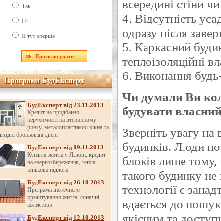
всередині стіни чи
Так
4. Відсутність ус
Ні
одразу після заве
Я тут вперше
5. Каркасний буди
теплоізоляційні вл
6. Виконання будь
Програма БудЕксперт
Програма БудЕксперт
Чи думали Ви кол
БудЕксперт від 23.11.2013
будувати власний
Кредит на придбання
нерухомості на вторинному
ринку, металопластикові вікна та
Зверніть увагу на 
вхідні броньовані двері
будинків. Люди по
БудЕксперт від 09.11.2013
Купівля житла у Львові, кредит
блоків лише тому,
на енергозбереження, тепла
плівкова підлога
такого будинку не 
БудЕксперт від 26.10.2013
технології є зана
Програма іпотечного
кредитування житла, сонячні
вдається до пошук
колектори
якісним та доступ
БудЕксперт від 12.10.2013