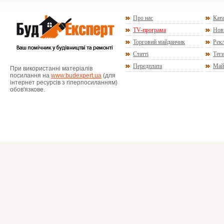
Про нас
Ката
TV-програма
Нов
Торговий майданчик
Рекл
Статті
Тег
Передплата
Май
При використанні матеріалів
посилання на
www.budexpert.ua
(для
інтернет ресурсів з гіперпосиланням)
обов'язкове.