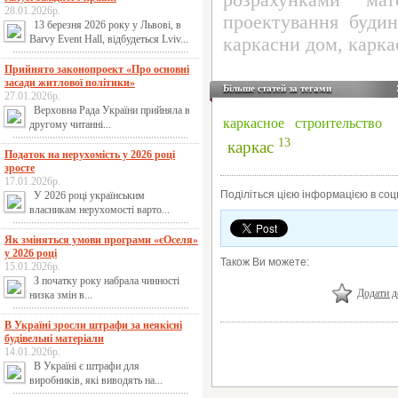
розрахунками мате
28.01.2026р.
проектування будин
13 березня 2026 року у Львові, в
Barvy Event Hall, відбудеться Lviv...
каркасни дом
,
карка
Прийнято законопроект «Про основні
засади житлової політики»
Більше статей за тегами
27.01.2026р.
Верховна Рада України прийняла в
каркасное строительство
другому читанні...
13
каркас
Податок на нерухомість у 2026 році
зросте
17.01.2026р.
Поділіться цією інформацією в со
У 2026 році українським
власникам нерухомості варто...
Як зміняться умови програми «єОселя»
у 2026 році
Також Ви можете:
15.01.2026р.
З початку року набрала чинності
Додати д
низка змін в...
В Україні зросли штрафи за неякісні
будівельні матеріали
14.01.2026р.
В Україні є штрафи для
виробників, які виводять на...