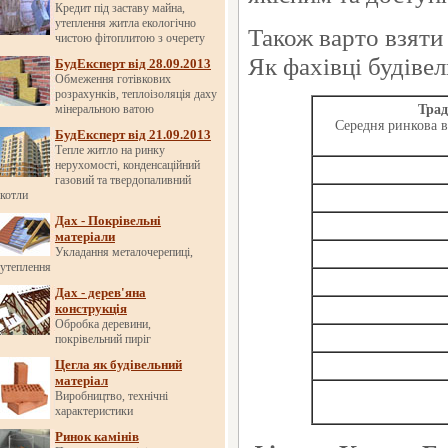
Кредит під заставу майна,
утеплення житла екологічно
Також варто взяти 
чистою фітоплитою з очерету
Як фахівці будівел
БудЕксперт від 28.09.2013
Обмеження готівкових
розрахунків, теплоізоляція даху
мінеральною ватою
Трад
Середня ринкова в
БудЕксперт від 21.09.2013
Тепле житло на ринку
нерухомості, конденсаційний
газовий та твердопаливний
котли
Дах - Покрівельні
матеріали
Укладання металочерепиці,
утеплення
Дах - дерев'яна
конструкція
Обробка деревини,
покрівельний пиріг
Цегла як будівельний
матеріал
Виробництво, технічні
характеристики
Ринок камінів