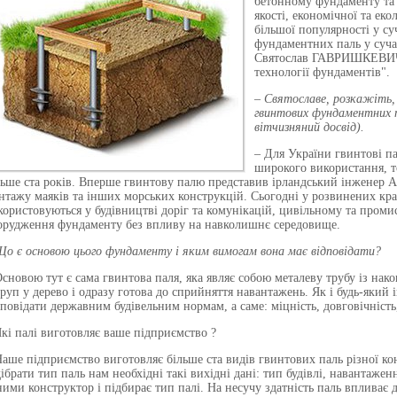
бетонному фундаменту та
якості, економічної та еко
більшої популярності у с
фундаментних паль у суча
Святослав ГАВРИШКЕВИЧ, 
технології фундаментів".
– Святославе, розкажіть,
гвинтових фундаментних п
вітчизняний досвід).
– Для України гвинтові па
широкого використання, т
льше ста років. Вперше гвинтову палю представив ірландський інженер Ал
нтажу маяків та інших морських конструкцій. Сьогодні у розвинених кра
користовуються у будівництві доріг та комунікацій, цивільному та проми
орудження фундаменту без впливу на навколишнє середовище.
Що є основою цього фундаменту і яким вимогам вона має відповідати?
Основою тут є сама гвинтова паля, яка являє собою металеву трубу із нако
руп у дерево і одразу готова до сприйняття навантажень. Як і будь-яки
дповідати державним будівельним нормам, а саме: міцність, довговічність,
Які палі виготовляє ваше підприємство ?
Наше підприємство виготовляє більше ста видів гвинтових паль різної кон
дібрати тип паль нам необхідні такі вихідні дані: тип будівлі, навантаже
ними конструктор і підбирає тип палі. На несучу здатність паль впливає 