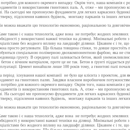
і потрібно для кожного окремого випадку. Окрім того, наша компанія є 
ндаментів із використанням гвинтових паль. А, отже – ми пропонуємо ко
лі. На сьогодні ми пропонуємо фундаменти для легких каркасних будинкі
стверку, підсилення наявних будівель, монтажу парканів та інших легких
Чи можна вважати цю технологію економною, раціональною та довговіч
Саме такою і є наша технологія, адже вона не потребує жодних земляних 
обхідності у використанні важкої техніки на ділянці. Мінімальні роботи
еціалістами без жодного впливу на ландшафт ділянки. Цікавим є і те, що
жна просто регулювати. Що більша товщина стінки, то довше простоїть па
рбуються спеціальною полімерною двохкомпонентною фарбою, яка не стира
редовища грунту. В середину палі заливається бетон, який унеможливлю
 бетон є вічним матеріалом, проте це не так. Бетон в ґрунті піддається р
сплуатації. Цемент винайшли лише 100 років тому, а гвинтові палі почал
За період існування нашої компанії не було ще клієнта з проектом, для я
ндамент на гвинтових палях. Завдяки власним виробничим потужностям м
і потрібно для кожного окремого випадку. Окрім того, наша компанія є 
ндаментів із використанням гвинтових паль. А, отже – ми пропонуємо ко
лі. На сьогодні ми пропонуємо фундаменти для легких каркасних будинкі
стверку, підсилення наявних будівель, монтажу парканів та інших легких
Чи можна вважати цю технологію економною, раціональною та довговіч
Саме такою і є наша технологія, адже вона не потребує жодних земляних 
обхідності у використанні важкої техніки на ділянці. Мінімальні роботи
еціалістами без жодного впливу на ландшафт ділянки. Цікавим є і те, що
жна просто регулювати. Що більша товщина стінки, то довше простоїть па