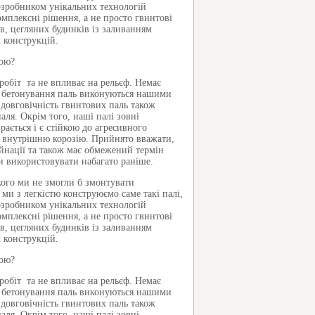
розробником унікальних технологій
мплексні рішення, а не просто гвинтові
в, цегляних будинків із заливанням
 конструкцій.
ною?
робіт та не впливає на рельєф. Немає
 з бетонування паль виконуються нашими
 довговічність гвинтових паль також
ля. Окрім того, наші палі зовні
ється і є стійкою до агресивного
є внутрішню корозію. Прийнято вважати,
уйнації та також має обмежений термін
и використовувати набагато раніше.
кого ми не змогли б змонтувати
и з легкістю конструюємо саме такі палі,
розробником унікальних технологій
мплексні рішення, а не просто гвинтові
в, цегляних будинків із заливанням
 конструкцій.
ною?
робіт та не впливає на рельєф. Немає
 з бетонування паль виконуються нашими
 довговічність гвинтових паль також
ля. Окрім того, наші палі зовні