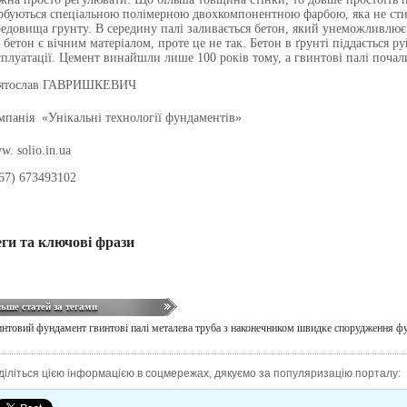
рбуються спеціальною полімерною двохкомпонентною фарбою, яка не стира
редовища грунту. В середину палі заливається бетон, який унеможливлю
 бетон є вічним матеріалом, проте це не так. Бетон в ґрунті піддається р
сплуатації. Цемент винайшли лише 100 років тому, а гвинтові палі почал
ятослав ГАВРИШКЕВИЧ
мпанія «Унікальні технології фундаментів»
ww.
solio.in.ua
67
)
673493102
еги та ключові фрази
льше статей за тегами
интовий фундамент
гвинтові палі
металева труба з наконечником
швидке спорудження ф
діліться цією інформацією в соцмережах, дякуємо за популяризацію порталу: