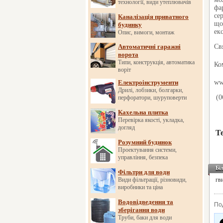
технології, види утеплювачів
фа
се
Каналізація приватного
що
будинку
ек
Опис, вимоги, монтаж
Автоматичні гаражні
Св
ворота
Типи, конструкція, автоматика
Ко
воріт
Електроінструменти
w
Дрилі, лобзики, болгарки,
(
0
перфоратори, шуруповерти
Кахельна плитка
Перевірка якості, укладка,
догляд
Т
Розумний будинок
Проектування системи,
управління, безпека
Бі
Фільтри для води
Види фільтрації, різновиди,
гв
виробники та ціна
Водовідведення та
По
зберігання води
Труби, баки для води