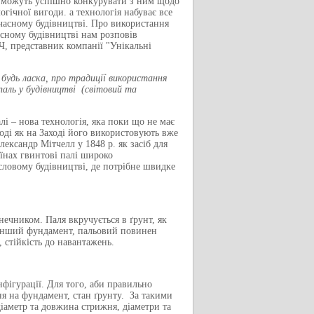
 можуть успішно конкурувати з ним щодо
логічної вигоди. а технологія набуває все
учасному будівництві. Про використання
сному будівництві нам розповів
представник компанії "Унікальні
 будь ласка, про традиції використання
аль у будівництві (світовий та
лі – нова технологія, яка поки що не має
оді як на Заході його використовують вже
ександр Мітчелл у 1848 р. як засіб для
їнах гвинтові палі широко
словому будівництві, де потрібне швидке
нечником. Паля вкручується в ґрунт, як
й інший фундамент, пальовий повинен
 стійкість до навантажень.
фігурації. Для того, аби правильно
ння на фундамент, стан ґрунту. За такими
діаметр та довжина стрижня, діаметри та