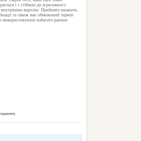
ється і є стійкою до агресивного
є внутрішню корозію. Прийнято вважати,
уйнації та також має обмежений термін
и використовувати набагато раніше.
ундаменту