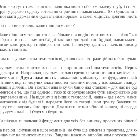
Основою тут є сама гвинтова паля, яка являє собою металеву трубу із нако
руп у дерево і одразу готова до сприйняття навантажень. Як і будь-яки
дповідати державним будівельним нормам, а саме: міцність, довговічність,
Які палі виготовляє ваше підприємство ?
Наше підприємство виготовляє більше ста видів гвинтових паль різної кон
дібрати тип паль нам необхідні такі вихідні дані: тип будівлі, навантаже
ними конструктор і підбирає тип палі. На несучу здатність паль впливає 
ькість гвинтів.
Чим ця фундаментна технологія відрізняється від традиційного бетонува
Фундамент на гвинтових палях – це принципово інша технологія
. Перша
удозатрати. Наприклад, фундамент для середньостатистичного заміського б
бочих дні.
Друга відмінність
– можливість облаштувати фундамент на бу
унтових вод та несучих властивостей наявних порід, у нас завжди знайд
 вашій ділянці. Ви захотіли альтанку чи баню над ставком – для нас це 
ментом є те, що під однією і тією ж спорудою може бути використано декі
трат замовника. На відміну від інших технологій, наша – дає змогу мак
вантаження від будівлі й передати його на тверді шари ґрунту. Завдяки 
унту стає надзвичайно просто. Для цього не потрібно ні копати, ні сверд
кручуємо палі - і будуємо будинок.
Чи підходить пальовий фундамент для усіх без винятку проектних рішень
За період існування нашої компанії не було ще клієнта з проектом, для я
ндамент на гвинтових палях. Завдяки власним виробничим потужностям м