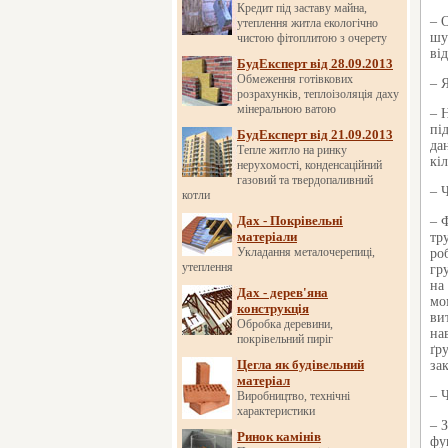
Кредит під заставу майна,
– 
утеплення житла екологічно
шу
чистою фітоплитою з очерету
ві
БудЕксперт від 28.09.2013
Обмеження готівкових
– 
розрахунків, теплоізоляція даху
мінеральною ватою
– 
пі
БудЕксперт від 21.09.2013
да
Тепле житло на ринку
кіл
нерухомості, конденсаційний
газовий та твердопаливний
– 
котли
Дах - Покрівельні
– 
матеріали
тр
Укладання металочерепиці,
ро
утеплення
гр
на
Дах - дерев'яна
мо
конструкція
ви
Обробка деревини,
на
покрівельний пиріг
ґр
Цегла як будівельний
за
матеріал
– 
Виробництво, технічні
характеристики
– 
Ринок камінів
фу