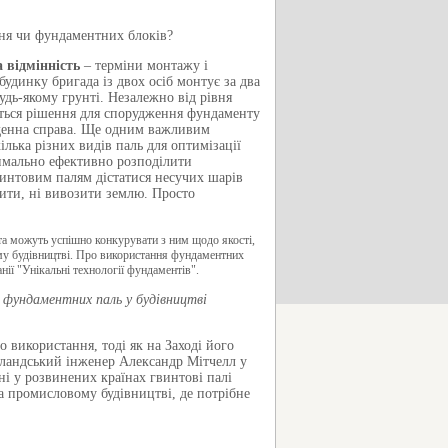
ння чи фундаментних блоків?
 відмінність
– терміни монтажу і
удинку бригада із двох осіб монтує за два
дь-якому грунті. Незалежно від рівня
еться рішення для спорудження фундаменту
буденна справа. Ще одним важливим
лька різних видів паль для оптимізації
симально ефективно розподілити
гвинтовим палям дістатися несучих шарів
лити, ні вивозити землю. Просто
а можуть успішно конкурувати з ним щодо якості,
ному будівництві. Про використання фундаментних
нії "Унікальні технології фундаментів".
 фундаментних паль у будівництві
о використання, тоді як на Заході його
рландський інженер Александр Мітчелл у
ні у розвинених країнах гвинтові палі
а промисловому будівництві, де потрібне