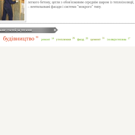
легкого бетону, цегли з обов'язковим середнім шаром із теплоізоляції
– вентильовані фасади і системи "мокрого" типу.
ьше статей за тегами
будівництво
90
31
26
20
17
14
утеплення
цемент
фасад
ремонт
ізоляція теплова