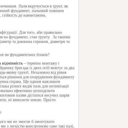
нечником. Паля вкручується в ґрунт, як
й інший фундамент, пальовий повинен
 стійкість до навантажень.
фігурації. Для того, аби правильно
ння на фундамент, стан ґрунту. За такими
діаметр та довжина стрижня, діаметри та
ння чи фундаментних блоків?
 відмінність
– терміни монтажу і
удинку бригада із двох осіб монтує за два
дь-якому грунті. Незалежно від рівня
еться рішення для спорудження фундаменту
буденна справа. Ще одним важливим
лька різних видів паль для оптимізації
симально ефективно розподілити
гвинтовим палям дістатися несучих шарів
лити, ні вивозити землю. Просто
?
кого ми не змогли б змонтувати
и з легкістю конструюємо саме такі палі,