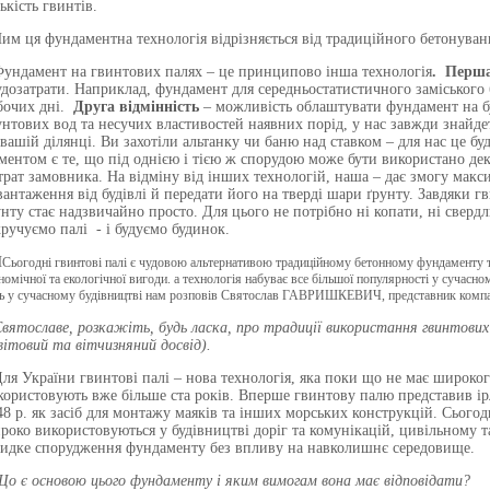
ькість гвинтів.
Чим ця фундаментна технологія відрізняється від традиційного бетонува
Фундамент на гвинтових палях – це принципово інша технологія
. Перша
удозатрати. Наприклад, фундамент для середньостатистичного заміського б
бочих дні.
Друга відмінність
– можливість облаштувати фундамент на бу
унтових вод та несучих властивостей наявних порід, у нас завжди знайд
 вашій ділянці. Ви захотіли альтанку чи баню над ставком – для нас це 
ментом є те, що під однією і тією ж спорудою може бути використано декі
трат замовника. На відміну від інших технологій, наша – дає змогу мак
вантаження від будівлі й передати його на тверді шари ґрунту. Завдяки 
унту стає надзвичайно просто. Для цього не потрібно ні копати, ні сверд
кручуємо палі - і будуємо будинок.
Ч
Сьогодні гвинтові палі є чудовою альтернативою традиційному бетонному фундаменту т
номічної та екологічної вигоди. а технологія набуває все більшої популярності у сучас
ь у сучасному будівництві нам розповів Святослав ГАВРИШКЕВИЧ, представник
компа
Святославе, розкажіть, будь ласка, про традиції використання гвинтових
вітовий та вітчизняний досвід).
Для України гвинтові палі – нова технологія, яка поки що не має широког
користовують вже більше ста років. Вперше гвинтову палю представив і
48 р. як засіб для монтажу маяків та інших морських конструкцій. Сьогод
роко використовуються у будівництві доріг та комунікацій, цивільному т
идке спорудження фундаменту без впливу на навколишнє середовище.
Що є основою цього фундаменту і яким вимогам вона має відповідати?