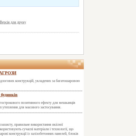
Версія для друку
ЗАГРОЗИ
ідлогових конструкцій, укладених за багатошаровою
 будинків
вгострокового позитивного ефекту для мешканців
ип утеплення для масового застосування.
захисту, правильне використання якісної
користовують сучасні матеріали і технології, що
рові конструкції із залізобетонних панелей, блоків