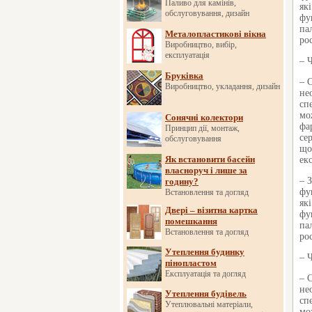
Паливо для камінів,
як
обслуговування, дизайн
фу
па
Металопластикові вікна
ро
Виробництво, вибір,
експлуатація
– 
Бруківка
– 
Виробництво, укладання, дизайн
не
сп
мо
Сонячні колектори
фа
Принцип дії, монтаж,
се
обслуговування
що
Як встановити басейн
ек
власноруч і лише за
– 
годину?
фу
Встановлення та догляд
як
Двері – візитна картка
фу
помешкання
па
Встановлення та догляд
ро
Утеплення будинку
– 
пінопластом
Експлуатація та догляд
– 
не
Утеплення будівель
сп
Утеплювальні матеріали,
мо