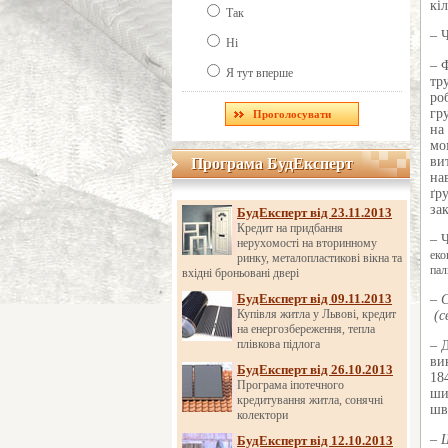
кіл
Так
– 
Ні
– 
Я тут вперше
тр
ро
гр
на
мо
ви
Програма БудЕксперт
Програма БудЕксперт
на
ґр
за
БудЕксперт від 23.11.2013
Кредит на придбання
– 
нерухомості на вторинному
еко
ринку, металопластикові вікна та
пал
вхідні броньовані двері
БудЕксперт від 09.11.2013
– 
Купівля житла у Львові, кредит
(с
на енергозбереження, тепла
плівкова підлога
– 
ви
БудЕксперт від 26.10.2013
18
Програма іпотечного
ши
кредитування житла, сонячні
шв
колектори
– 
БудЕксперт від 12.10.2013