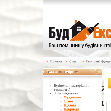
Головна
Статті
Гвинтовий фундам
Важливі рубрики
Важливі рубрики
Будівельні матеріали і
технології
З чого будувати
Фундамент
Стіни
Підлога
Покрівля