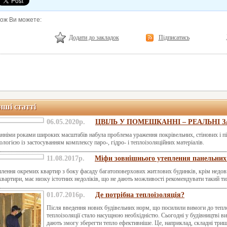
кож Ви можете:
Додати до закладок
Підписатись
нші статті
06.05.2020р.
ЦВІЛЬ У ПОМЕШКАННІ – РЕАЛЬНІ 
нніми роками широких масштабів набула проблема ураження покрівельних, стінових і п
ологією із застосуванням комплексу паро-, гідро- і теплоізоляційних матеріалів.
11.08.2017р.
Міфи зовнішнього утеплення панельних
лення окремих квартир з боку фасаду багатоповерхових житлових будинків, крім недо
 квартири, має низку істотних недоліків, що не дають можливості рекомендувати такий т
01.07.2016р.
Де потрібна теплоізоляція?
Після введення нових будівельних норм, що посилили вимоги до тепло
теплоізоляції стало насущною необхідністю. Сьогодні у будівництві ви
дають змогу зберегти тепло ефективніше. Це, наприклад, складні триша