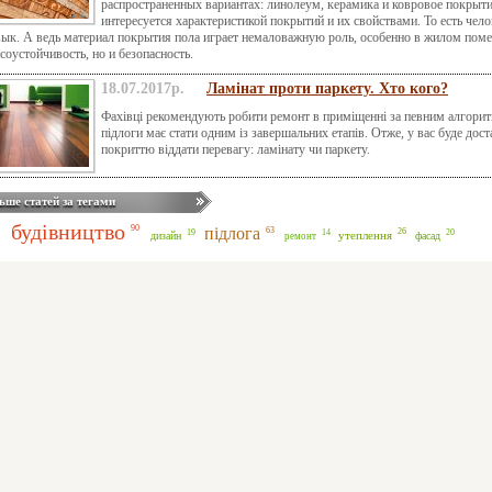
распространенных вариантах: линолеум, керамика и ковровое покрыти
интересуется характеристикой покрытий и их свойствами. То есть чел
ык. А ведь материал покрытия пола играет немаловажную роль, особенно в жилом поме
соустойчивость, но и безопасность.
18.07.2017р.
Ламінат проти паркету. Хто кого?
Фахівці рекомендують робити ремонт в приміщенні за певним алгори
підлоги має стати одним із завершальних етапів. Отже, у вас буде дост
покриттю віддати перевагу: ламінату чи паркету.
ьше статей за тегами
будівництво
90
підлога
63
26
20
19
14
утеплення
дизайн
фасад
ремонт