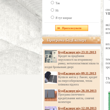
Так
сп
Ні
VI
Я тут вперше
як
вт
шл
Програма БудЕксперт
Програма БудЕксперт
вп
яс
БудЕксперт від 23.11.2013
Кредит на придбання
те
нерухомості на вторинному
по
ринку, металопластикові вікна та
вхідні броньовані двері
зр
БудЕксперт від 09.11.2013
Купівля житла у Львові, кредит
ТМ
на енергозбереження, тепла
ст
плівкова підлога
БудЕксперт від 26.10.2013
Програма іпотечного
кредитування житла, сонячні
колектори
БудЕксперт від 12.10.2013