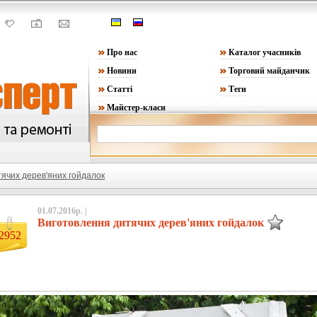
Про нас
Каталог учасників
Новини
Торговий майданчик
Статті
Теги
Майстер-класи
ячих дерев'яних гойдалок
01.07.2016р. |
Виготовлення дитячих дерев'яних гойдалок
2952