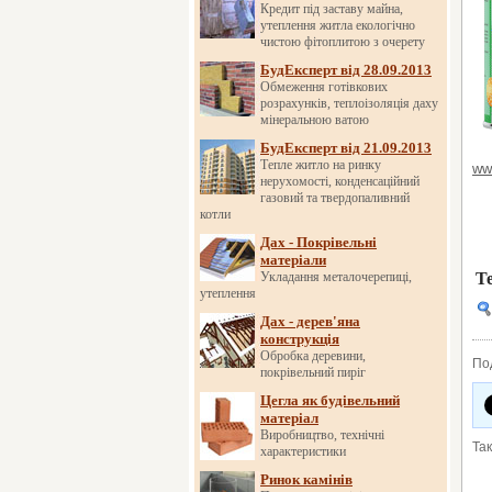
Кредит під заставу майна,
утеплення житла екологічно
чистою фітоплитою з очерету
БудЕксперт від 28.09.2013
Обмеження готівкових
розрахунків, теплоізоляція даху
мінеральною ватою
БудЕксперт від 21.09.2013
Тепле житло на ринку
ww
нерухомості, конденсаційний
газовий та твердопаливний
котли
Дах - Покрівельні
матеріали
Укладання металочерепиці,
Т
утеплення
Дах - дерев'яна
конструкція
Обробка деревини,
По
покрівельний пиріг
Цегла як будівельний
матеріал
Виробництво, технічні
Та
характеристики
Ринок камінів