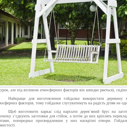
урок, але під впливом атмосферних факторів він швидко рветься), сидінн
Найкраще для виготовлення гойдалки використати деревину 
мосферних факторів, тому гойдалки слугуватимуть на радість дітям не оди
Щоб виготовити каркас слід нарізати дерев’яний брус на загот
очатку з’єднують заготовки для стійок, а потім до них кріплять перекл
лтами, попередньо просвердливши у них наскрізні отвори. Гойдал
рвистості.