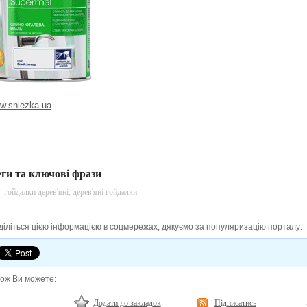
w.sniezka.ua
еги та ключові фрази
гойдалки дерев'яні
,
дерев'яні гойдалки
діліться цією інформацією в соцмережах, дякуємо за популяризацію порталу:
кож Ви можете:
Додати до закладок
Підписатись