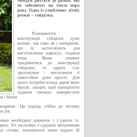
чимдуж рвуться до розваг, які
їм забезпечує ця тепла пора
року. Одна із улюблених літніх
розваг – гойдалка.
Різноманіття
конструкцій гойдалок дуже
велике, так само як і матеріалів,
що їх застосовують для
виготовлення каркасуї, сидіння
тощо. Якщо уважно
придивитися до конструкції
гойдалки, то одразу стає
зрозумілим – виготовити її
самостійно дуже просто. Для
цього потрібні кілька дерев’яних
брусів, ланцюг, щоб прикріпити
сидіння (можна використати
я і болти.
модрини. Ця порода стійка до впливу
н рік.
овки необхідної довжини і з’єднати їх.
адину. Усі заготовки з’єднують металевими
ка готова, залишилося лише надати їй