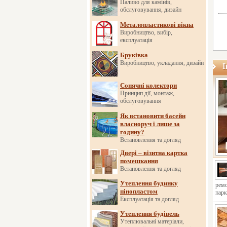
Паливо для камінів,
обслуговування, дизайн
Металопластикові вікна
Виробництво, вибір,
експлуатація
Бруківка
Виробництво, укладання, дизайн
І
Сонячні колектори
Принцип дії, монтаж,
обслуговування
Як встановити басейн
власноруч і лише за
годину?
Встановлення та догляд
Двері – візитна картка
помешкання
Встановлення та догляд
Утеплення будинку
ремо
пінопластом
парк
Експлуатація та догляд
Утеплення будівель
Утеплювальні матеріали,