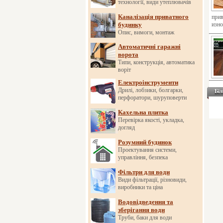
технології, види утеплювачів
Каналізація приватного
прив
будинку
изно
Опис, вимоги, монтаж
Автоматичні гаражні
ворота
Типи, конструкція, автоматика
воріт
Електроінструменти
Дрилі, лобзики, болгарки,
Біл
перфоратори, шуруповерти
Кахельна плитка
Перевірка якості, укладка,
догляд
Розумний будинок
Проектування системи,
управління, безпека
Фільтри для води
Види фільтрації, різновиди,
виробники та ціна
Водовідведення та
зберігання води
Труби, баки для води