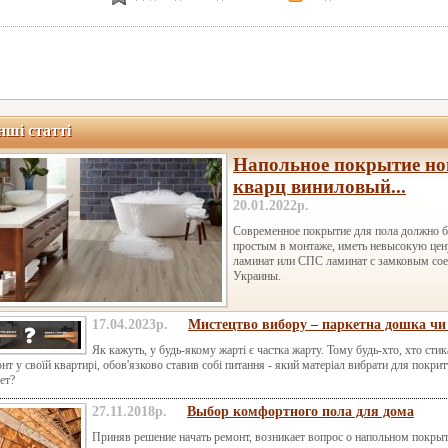
нші статті
Напольное покрытие нов
кварц виниловый...
20.01.2022р.
Современное покрытие для пола должно б
простым в монтаже, иметь невысокую цен
ламинат или СПС ламинат с замковым сое
Украины.
17.04.2023р.
Мистецтво вибору – паркетна дошка чи
Як кажуть, у будь-якому жарті є частка жарту. Тому будь-хто, хто ст
нт у своїй квартирі, обов'язково ставив собі питання - який матеріал вибрати для покри
ет?
27.11.2018р.
Выбор комфортного пола для дома
Приняв решение начать ремонт, возникает вопрос о напольном покрыт