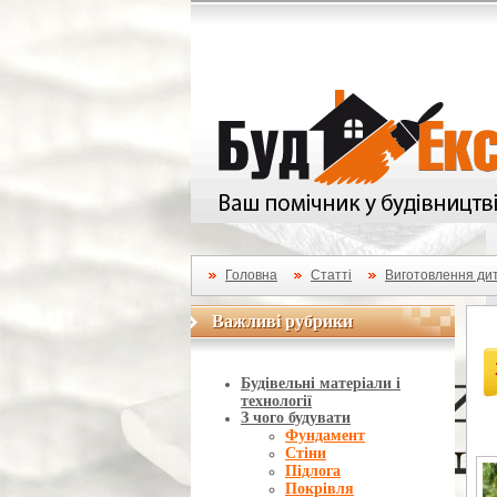
Головна
Статті
Виготовлення дит
Важливі рубрики
Важливі рубрики
Будівельні матеріали і
технології
З чого будувати
Фундамент
Стіни
Підлога
Покрівля