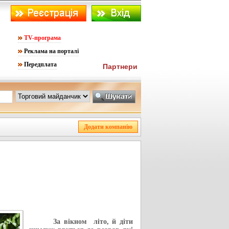
TV-програма
Реклама на порталі
Передплата
Партнери
За вікном літо, й діти