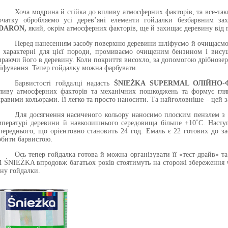
Хоча модрина й стійка до впливу атмосферних факторів, та все-так
очатку обробляємо усі дерев’яні елементи гойдалки безбарвним зах
DARON,
який, окрім атмосферних факторів, ще й захищає деревину від г
Перед нанесенням засобу поверхню деревини шліфуємо й очищаємо в
і характерні для цієї породи, промиваємо очищеним бензином і вису
ираючи його в деревину. Коли покриття висохло, за допомогою дрібноз
іфування. Тепер гойдалку можна фарбувати.
Барвистості гойдалці надасть
ŚNIEŻKA SUPERMAL ОЛІЙНО
ливу атмосферних факторів та механічних пошкоджень та формує глян
кравими кольорами. Її легко та просто наносити. Та найголовніше – цей з
Для досягнення насиченого кольору наносимо плоским пензлем з
мпературі деревини й навколишнього середовища більше +10˚С. Насту
переднього, що орієнтовно становить 24 год. Емаль є 22 готових до за
обити барвистою.
Ось тепер гойдалка готова й можна організувати її «тест-драйв» т
 ŚNIEŻKA впродовж багатьох років стоятимуть на сторожі збереження 
ану гойдалки.