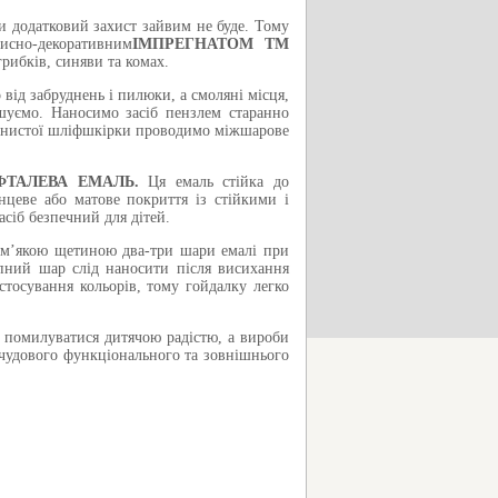
и додатковий захист зайвим не буде. Тому
исно-декоративним
ІМПРЕГНАТОМ ТМ
рибків, синяви та комах.
ід забруднень і пилюки, а смоляні місця,
шуємо. Наносимо засіб пензлем старанно
ернистої шліфшкірки проводимо міжшарове
-ФТАЛЕВА ЕМАЛЬ.
Ця емаль стійка до
цеве або матове покриття із стійкими і
асіб безпечний для дітей.
 м’якою щетиною два-три шари емалі при
пний шар слід наносити після висихання
стосування кольорів, тому гойдалку легко
а помилуватися дитячою радістю, а вироби
чудового функціонального та зовнішнього