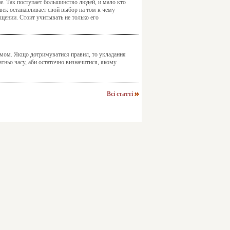
е. Так поступает большинство людей, и мало кто
овек останавливает свой выбор на том к чему
щении. Стоит учитывать не только его
тмом. Якщо дотримуватися правил, то укладання
атньо часу, аби остаточно визначитися, якому
Всі статті