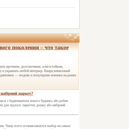
ого поколения – что такое
ыть прочным, долговечным, влагостойким,
у и украшать любой интерьер. Кварц виниловый
динением — модная и популярная новинка на рынке
 набірний паркет?
икався з будівництвом нового будинку або робив
ття для підлоги: паркетну дошку або набірний
ии. Чаще всего останавливается выбор на самых