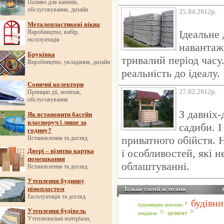
Паливо для камінів,
обслуговування, дизайн
25.04.2012р.
Металопластикові вікна
Ідеальне
Виробництво, вибір,
експлуатація
навантаж
Бруківка
тривалий період часу
Виробництво, укладання, дизайн
реальність до ідеалу.
Сонячні колектори
27.02.2012р.
Принцип дії, монтаж,
обслуговування
З давніх-
Як встановити басейн
власноруч і лише за
садиби. 
годину?
приватного обійстя. Н
Встановлення та догляд
Двері – візитна картка
і особливостей, які н
помешкання
облаштуванні.
Встановлення та догляд
Утеплення будинку
пінопластом
Більше статей за тегами
Експлуатація та догляд
будівн
8
будівництво житлове
Утеплення будівель
31
12
цемент
покрівля
Утеплювальні матеріали,