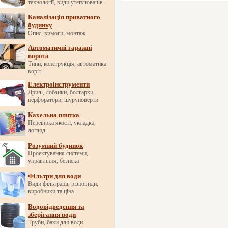
технології, види утеплювачів
Каналізація приватного
будинку
Опис, вимоги, монтаж
Автоматичні гаражні
ворота
Типи, конструкція, автоматика
воріт
Електроінструменти
Дрилі, лобзики, болгарки,
перфоратори, шуруповерти
Кахельна плитка
Перевірка якості, укладка,
догляд
Розумний будинок
Проектування системи,
управління, безпека
Фільтри для води
Види фільтрації, різновиди,
виробники та ціна
Водовідведення та
зберігання води
Труби, баки для води