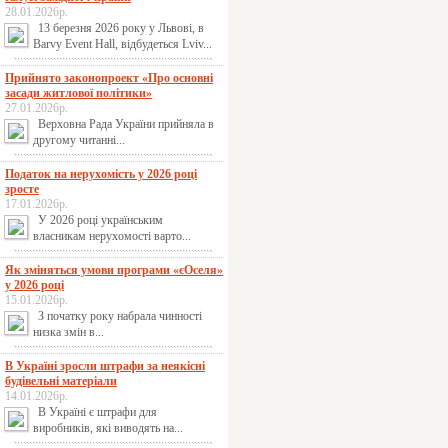
28.01.2026р.
13 березня 2026 року у Львові, в
Barvy Event Hall, відбудеться Lviv...
Прийнято законопроект «Про основні
засади житлової політики»
27.01.2026р.
Верховна Рада України прийняла в
другому читанні...
Податок на нерухомість у 2026 році
зросте
17.01.2026р.
У 2026 році українським
власникам нерухомості варто...
Як зміняться умови програми «єОселя»
у 2026 році
15.01.2026р.
З початку року набрала чинності
низка змін в...
В Україні зросли штрафи за неякісні
будівельні матеріали
14.01.2026р.
В Україні є штрафи для
виробників, які виводять на...