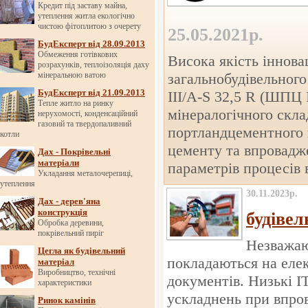
Кредит під заставу майна,
утеплення житла екологічно
чистою фітоплитою з очерету
25.05.2021р.
БудЕксперт від 28.09.2013
Обмеження готівкових
Висока якість іннов
розрахунків, теплоізоляція даху
мінеральною ватою
загальнобудівельног
БудЕксперт від 21.09.2013
IIІ/A-S 32,5 R (ШПЦ 
Тепле житло на ринку
мінералогічного скла
нерухомості, конденсаційний
газовий та твердопаливний
портландцементного 
котли
цементу та впровадж
Дах - Покрівельні
матеріали
параметрів процесів 
Укладання металочерепиці,
утеплення
30.11.2023р.
Дах - дерев'яна
конструкція
будівел
Обробка деревини,
покрівельний пиріг
Незважаю
Цегла як будівельний
покладаються на елек
матеріал
Виробництво, технічні
документів. Низькі І
характеристики
ускладнень при впров
Ринок камінів