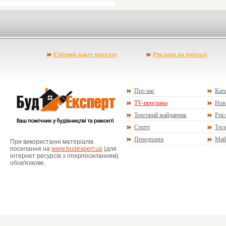
Елітний пакет порталу
Реклама на порталі
Про нас
Ката
TV-програма
Нов
Торговий майданчик
Рекл
Статті
Тег
Передплата
Май
При використанні матеріалів
посилання на
www.budexpert.ua
(для
інтернет ресурсів з гіперпосиланням)
обов'язкове.