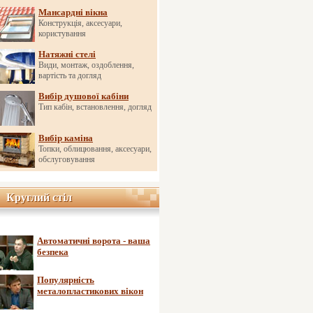
Мансардні вікна
Конструкція, аксесуари,
користування
Натяжні стелі
Види, монтаж, оздоблення,
вартість та догляд
Вибір душової кабіни
Тип кабін, встановлення, догляд
Вибір каміна
Топки, облицювання, аксесуари,
обслуговування
Круглий стіл
Круглий стіл
Автоматичні ворота - ваша
безпека
Популярність
металопластикових вікон