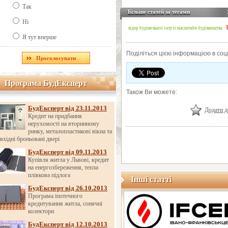
Так
Більше статей за тегами
Ні
лідер будівельної галузі
масштаби будівництва
Я тут вперше
Поділіться цією інформацією в со
Програма БудЕксперт
Програма БудЕксперт
Також Ви можете:
БудЕксперт від 23.11.2013
Додати д
Кредит на придбання
нерухомості на вторинному
ринку, металопластикові вікна та
вхідні броньовані двері
БудЕксперт від 09.11.2013
Купівля житла у Львові, кредит
на енергозбереження, тепла
плівкова підлога
Інші статті
БудЕксперт від 26.10.2013
Програма іпотечного
кредитування житла, сонячні
колектори
БудЕксперт від 12.10.2013