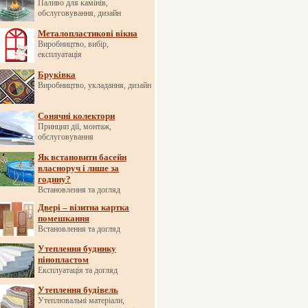
Паливо для камінів,
обслуговування, дизайн
Металопластикові вікна
Виробництво, вибір,
експлуатація
Бруківка
Виробництво, укладання, дизайн
Сонячні колектори
Принцип дії, монтаж,
обслуговування
Як встановити басейн
власноруч і лише за
годину?
Встановлення та догляд
Двері – візитна картка
помешкання
Встановлення та догляд
Утеплення будинку
пінопластом
Експлуатація та догляд
Утеплення будівель
Утеплювальні матеріали,