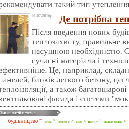
рекомендувати такий тип утеплення
01.07.2016р.
Де потрібна те
Після введення нових буд
теплозахисту, правильне ви
насущною необхідністю. С
сучасні матеріали і технол
ефективніше. Це, наприклад, складн
панелей, блоків легкого бетону, цег
теплоізоляції, а також багатошаров
вентильовані фасади і системи "мок
Більше статей за тегами
будівництво
90
31
29
26
20
17
стіна
цемент
утеплення
фасад
ізоляція теплова