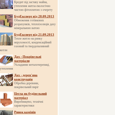
Кредит під заставу майна,
утеплення житла екологічно
чистою фітоплитою з очерету
БудЕксперт від 28.09.2013
Обмеження готівкових
розрахунків, теплоізоляція даху
мінеральною ватою
БудЕксперт від 21.09.2013
Тепле житло на ринку
нерухомості, конденсаційний
газовий та твердопаливний
котли
Дах - Покрівельні
матеріали
Укладання металочерепиці,
утеплення
Дах - дерев'яна
конструкція
Обробка деревини,
покрівельний пиріг
Цегла як будівельний
матеріал
Виробництво, технічні
характеристики
Ринок камінів