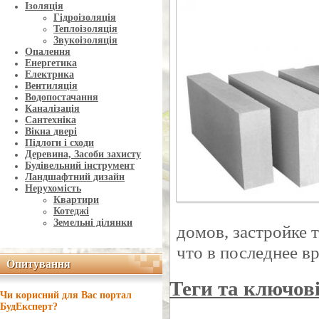
Ізоляція
Гідроізоляція
Теплоізоляція
Звукоізоляція
Опалення
Енергетика
Електрика
Вентиляція
Водопостачання
Каналізація
Сантехніка
Вікна двері
Підлоги і сходи
Деревина, Засоби захисту
Будівельний інструмент
Ландшафтний дизайн
Нерухомість
Квартири
Котеджі
Земельні ділянки
домов, застройке 
что в последнее в
Опитування
Опитування
Теги та ключов
Чи корисний для Вас портал
БудЕксперт?