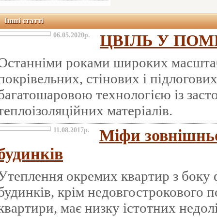
Інші статті
06.05.2020р.
ЦВІЛЬ У ПОМ
Останніми роками широких масштаб
покрівельних, стінових і підлогови
багатошаровою технологією із засто
теплоізоляційних матеріалів.
11.08.2017р.
Міфи зовнішнь
будинків
Утеплення окремих квартир з боку
будинків, крім недовгострокового п
квартири, має низку істотних недол