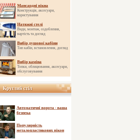
Мансардні вікна
Конструкція, аксесуари,
користування
Натяжні стелі
Види, монтаж, оздоблення,
вартість та догляд
Вибір душової кабіни
Тип кабін, встановлення, догляд
Вибір каміна
Топки, облицювання, аксесуари,
обслуговування
Круглий стіл
Круглий стіл
Автоматичні ворота - ваша
безпека
Популярність
металопластикових вікон