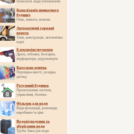
технології, види утеплювачів
Каналізація приватного
будинку
Опис, вимоги, монтаж
Автоматичні гаражні
ворота
Типи, конструкція, автоматика
воріт
Електроінструменти
Дрилі, лобзики, болгарки,
перфоратори, шуруповерти
Кахельна плитка
Перевірка якості, укладка,
догляд
Розумний будинок
Проектування системи,
управління, безпека
Фільтри для води
Види фільтрації, різновиди,
виробники та ціна
Водовідведення та
зберігання води
Труби, баки для води