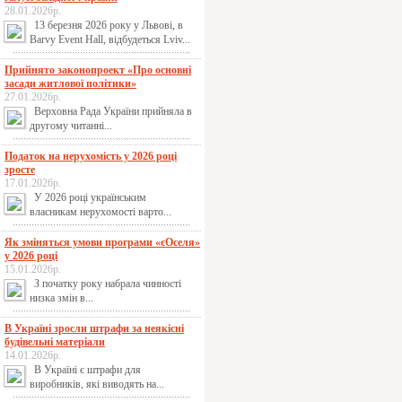
28.01.2026р.
13 березня 2026 року у Львові, в
Barvy Event Hall, відбудеться Lviv...
Прийнято законопроект «Про основні
засади житлової політики»
27.01.2026р.
Верховна Рада України прийняла в
другому читанні...
Податок на нерухомість у 2026 році
зросте
17.01.2026р.
У 2026 році українським
власникам нерухомості варто...
Як зміняться умови програми «єОселя»
у 2026 році
15.01.2026р.
З початку року набрала чинності
низка змін в...
В Україні зросли штрафи за неякісні
будівельні матеріали
14.01.2026р.
В Україні є штрафи для
виробників, які виводять на...