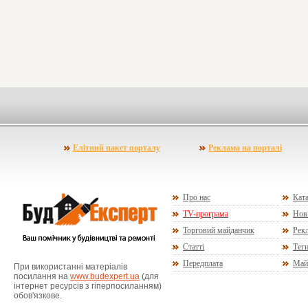
Елітний пакет порталу
Реклама на порталі
Про нас
Ката
TV-програма
Нов
Торговий майданчик
Рекл
Статті
Тег
Передплата
Май
При використанні матеріалів
посилання на
www.budexpert.ua
(для
інтернет ресурсів з гіперпосиланням)
обов'язкове.