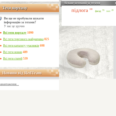
Більше компаній за тегами
Теги порталу
Теги порталу
підлога
108
55
19
фасад
хол
Ви ще не пробували шукати
інформацію за тегами?
У нас це зручно
Всі теги порталу
1090
Всі теги торгового майданчика
825
Всі теги каталогу учасників
698
Всі теги новин
489
Всі теги статей
539
Новини від RedTram
Новини від RedTram
Завантаження...