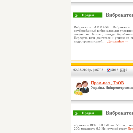
Виброкат
Виброкаток AMMANN Виброкаток
двубарабанный виброкаток для уплотнен
секция на болтах; между барабанам
Передача тяги двигателя и усилия на 
гидротрансмиссией.…
Детальніше >>
02.08.2026р. | #6792
5018
0
Пром-пол , ТзОВ
Україна, Дніпропетровськ
Виброкато
иброкаток REN 550 GH вес 550 кг; сил
200; мощность 6.0 Hp; ручной старт
Дет