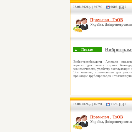
02.08.2026р. | #6790
6606
0
Пром-пол , ТзОВ
Україна, Дніпропетровськ
Вибротрам
Вибротрамбователи Ammann предст
агрегат для ваших строек благода
экономичности, удобству эксплуатации
Эти машины, применяемые для уплотн
прокладке трубопроводов и телекомму
02.08.2026р. | #6791
7126
0
Пром-пол , ТзОВ
Україна, Дніпропетровськ