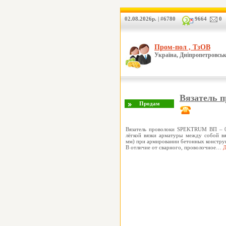
02.08.2026р. | #6780
9664
0
Пром-пол , ТзОВ
Україна, Дніпропетровськ
Вязатель 
Вязатель проволоки SPEKTRUM ВП – 0
лёгкой вязки арматуры между собой вя
мм) при армировании бетонных констру
В отличие от сварного, проволочное…
Д