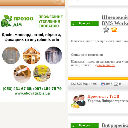
Шнековый 
BMS Worker
Шнековый насос для промышленных поло
Описание и назначение:
Шнековый насос, предназначен для ук
полов, а также…
Детальніше >>
02.08.2026р. | #691
8087
0
Пром-пол , ТзОВ
Україна, Дніпропетровськ
Виброрейк