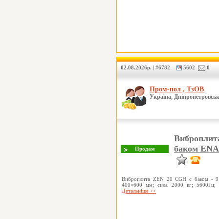
02.08.2026р. | #6782
5602
0
Пром-пол , ТзОВ
Україна, Дніпропетровськ
Виброплит
баком EN
Виброплита ZEN 20 CGH с баком - 91
400×600 мм; сила 2000 кг; 5600Гц; 
Детальніше >>