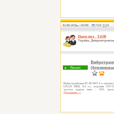
02.08.2026р. | #6789
7118
0
Пром-пол , ТзОВ
Україна, Дніпропетровськ
Вибротрамб
(бензинова
Вибротрамбовка PC 80 Н4Т 4-х тактная (
GX120 DKR, 4,0 л.с, подошва 333×28
частота ударов /мин – 650; произ
Детальніше >>