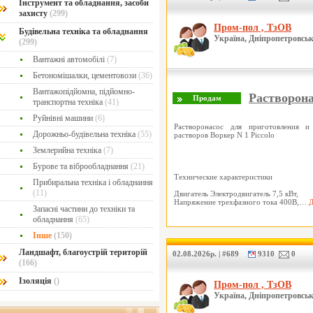
Інструмент та обладнання, засоби
захисту
(299)
Пром-пол , ТзОВ
Будівельна техніка та обладнання
Україна, Дніпропетровськ
(299)
Вантажні автомобілі
(7)
Бетономішалки, цементовози
(36)
Вантажопідйомна, підйомно-
Растворона
транспортна техніка
(41)
Руйнівні машини
(6)
Растворонасос для приготовления и
Дорожньо-будівельна техніка
(55)
растворов Воркер N 1 Piccolo
Землерийна техніка
(7)
Бурове та віброобладнання
(21)
Технические характеристики
Прибиральна техніка і обладнання
(11)
Двигатель Электродвигатель 7,5 кВт,
Напряжение трехфазного тока 400В,…
Д
Запасні частини до техніки та
обладнання
(65)
Інше
(150)
Ландшафт, благоустрій територій
02.08.2026р. | #689
9310
0
(166)
Ізоляція
()
Пром-пол , ТзОВ
Україна, Дніпропетровськ