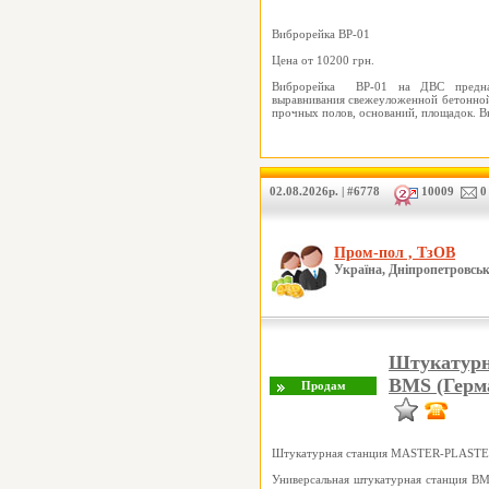
Виброрейка ВР-01
Цена от 10200 грн.
Виброрейка ВР-01 на ДВС предназ
выравнивания свежеуложенной бетонной
прочных полов, оснований, площадок.
02.08.2026р. | #6778
10009
0
Пром-пол , ТзОВ
Україна, Дніпропетровськ
Штукатур
BMS (Герм
Штукатурная станция MASTER-PLASTER
Универсальная штукатурная станция BMS 