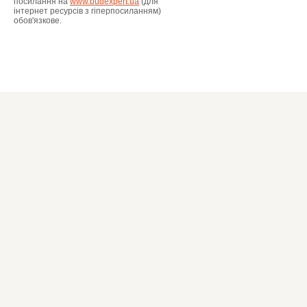
посилання на
www.budexpert.ua
(для
інтернет ресурсів з гіперпосиланням)
обов'язкове.