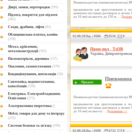
Пневмоподатчик (пневмонагнетатель) 
Двері, замки, перегородки
(295)
предназначен для приготовления и по
цементно-песчаных растворов и легких 
Підлога, покриття для підлоги
до 16 мм) на высоту до 150 м.…
Деталь
(302)
Сходи, драбини, ліфти
(62)
Облицювальна плитка, камінь
02.08.2026р. | #686
8556
0
(159)
Метал, кріплення,
Пром-пол , ТзОВ
металоконструкції
(392)
Україна, Дніпропетровськ
Пиломатеріали, деревина
(137)
Опалення, газопостачання
(579)
Кондиціонування, вентиляція
(56)
Пневмопод
Сантехніка, водопостачання,
каналізація
(328)
Електрика. Електрообладнання.
Пневмоподатчик (пневмонагнетатель) 
Освітлення
(273)
предназначен для приготовления и по
Альтернативна енергетика
()
цементно-песчаных растворов и легких 
до 16 мм) на высоту…
Детальніше >>
Меблі, товари для дому та інтерєру
(233)
Системи безпеки та зв'язку
(199)
02.08.2026р. | #690
6732
0