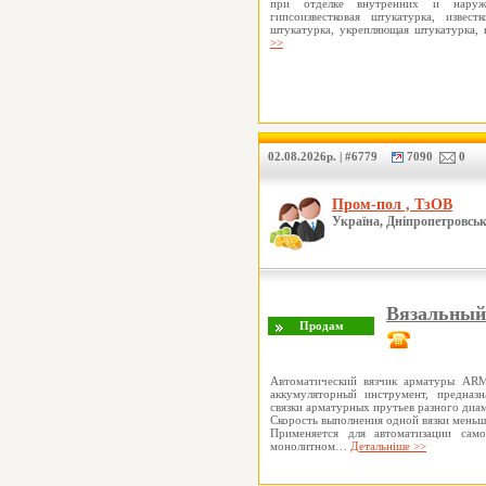
при отделке внутренних и нару
гипсоизвестковая штукатурка, известк
штукатурка, укрепляющая штукатурка
>>
02.08.2026р. | #6779
7090
0
Пром-пол , ТзОВ
Україна, Дніпропетровськ
Вязальный
Автоматический вязчик арматуры A
аккумуляторный инструмент, предназн
связки арматурных прутьев разного диам
Скорость выполнения одной вязки меньш
Применяется для автоматизации само
монолитном…
Детальніше >>