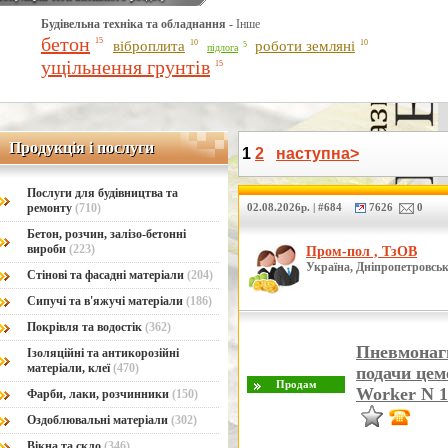
Будівельна техніка та обладнання -
Інше
Line Number: 42
бетон
15
віброплита
10
роботи земляні
10
5
підлога
ущільнення грунтів
15
Продукція і послуги
Продукція і послуги
1
2
наступна>
Послуги для будівництва та
ремонту
(710)
02.08.2026р. | #684
7626
0
Бетон, розчин, залізо-бетонні
вироби
(223)
Пром-пол , ТзОВ
Україна, Дніпропетровськ
Стінові та фасадні матеріали
(204)
Сипучі та в'яжучі матеріали
(186)
Покрівля та водостік
(362)
Пневмонагн
Ізоляційні та антикорозійні
матеріали, клеї
(470)
подачи це
Worker N 1
Фарби, лаки, розчинники
(150)
Оздоблювальні матеріали
(302)
Вікна та скло
(346)