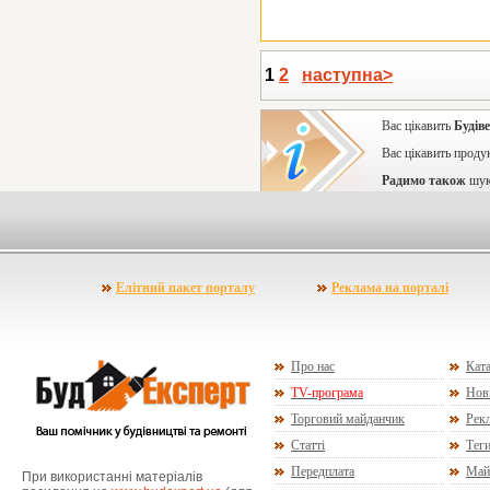
1
2
наступна>
Вас цікавить
Будів
Вас цікавить проду
Радимо також
шук
Елітний пакет порталу
Реклама на порталі
Про нас
Ката
TV-програма
Нов
Торговий майданчик
Рекл
Статті
Тег
Передплата
Май
При використанні матеріалів