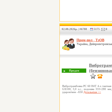
02.08.2026р. | #6788
5175
0
Пром-пол , ТзОВ
Україна, Дніпропетровськ
Вибротрамб
(бензинова
Вибротрамбовка PC 60 Н4T 4-х тактная (
GX100, 3,0 л.с., подошва 333×280 мм;
ударов/мин –650
Детальніше >>