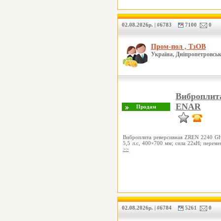
02.08.2026р. | #6783
7100
0
Пром-пол , ТзОВ
Україна, Дніпропетровськ
Виброплит
ENAR
Виброплита реверсивная ZREN 2240 GH
5,5 л.с, 400×700 мм; сила 22кН; перем
>>
02.08.2026р. | #6784
5261
0