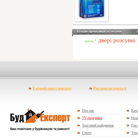
Більше пропозицій за тегами
двері розсувні
0
ворота
Елітний пакет порталу
Реклама на порталі
Про нас
Ката
TV-програма
Нов
Торговий майданчик
Рекл
Статті
Тег