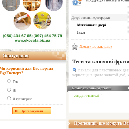
Продукція і послуги компа
Двері, замки, перегородки
Міжкімнатні двері
Інше
Додати до закладок
Опитування
Опитування
Теги та ключові фраз
Чи корисний для Вас портал
панели для пластиковых две
БудЕксперт?
черновцы в цвете золотой дуб
,
Так
Більше компаній за тегами
Ні
9
сендвіч-панелі
Я тут вперше
Пропозиції, що можуть Ва