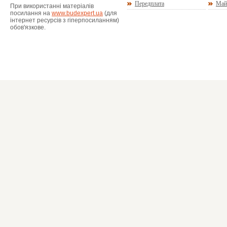
Передплата
Май
При використанні матеріалів
посилання на
www.budexpert.ua
(для
інтернет ресурсів з гіперпосиланням)
обов'язкове.