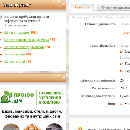
Теги порталу
Теги порталу
Профіль
Контакти компа
Ви ще не пробували шукати
Дата реєстрації: 28.05.2010 Переглядів: 43 - За
інформацію за тегами?
Основна діяльність:
Товари
У нас це зручно
Всі теги порталу
1090
Двер
Всі теги торгового майданчика
825
Інша діяльність:
Товари
Всі теги каталогу учасників
698
Ізо
Всі теги новин
489
Послуг
Всі теги статей
539
Уте
Гід
Кількість працівників:
20
Рік заснування:
2002
Міжнародна торгівля:
Цікави
Інше:
Ми 