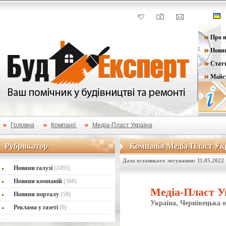
Про н
Нови
Статт
Майс
Головна
Компанії
Медіа-Пласт Україна
Рубрикатор
Компанія Медіа-Пласт Ук
Рубрикатор
Компанія Медіа-Пласт Ук
Дата останнього логування: 11.05.2022
Новини галузі
(2493)
Новини компаній
(360)
Медіа-Пласт У
Новини порталу
(58)
Україна, Чернівецька о
Реклама у газеті
(0)