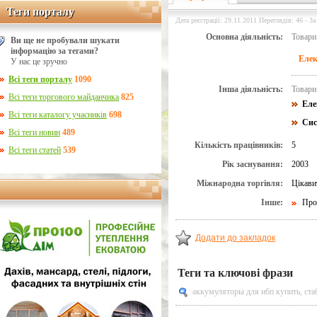
Теги порталу
Теги порталу
Дата реєстрації: 29.11.2011 Переглядів: 46 - За
Основна діяльність:
Товари
Ви ще не пробували шукати
інформацію за тегами?
Елек
У нас це зручно
Всі теги порталу
1090
Інша діяльність:
Товари
Всі теги торгового майданчика
825
Еле
Всі теги каталогу учасників
698
Сис
Всі теги новин
489
Кількість працівників:
5
Всі теги статей
539
Рік заснування:
2003
Міжнародна торгівля:
Цікави
Інше:
Про
Додати до закладок
Теги та ключові фрази
аккумуляторы для ибп купить
,
ста