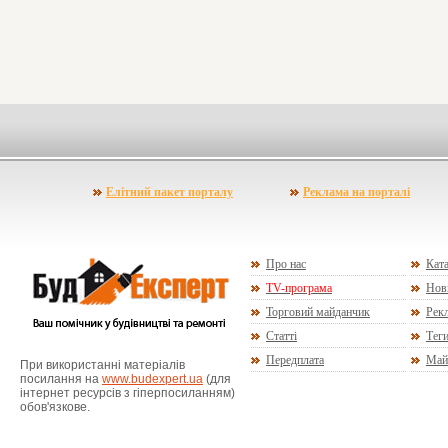
Елітний пакет порталу
Реклама на порталі
Про нас
Ката
TV-програма
Нов
Торговий майданчик
Рекл
Статті
Тег
Передплата
Май
При використанні матеріалів
посилання на
www.budexpert.ua
(для
інтернет ресурсів з гіперпосиланням)
обов'язкове.