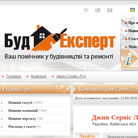
Про н
Нови
Статт
Майс
Головна
Компанії
Джин Сервіс Лтд
Рубрикатор
Компанія Джин Сервіс Лт
Рубрикатор
Компанія Джин Сервіс Лт
Дата останнього логування: 12.04.2020
Новини галузі
(2493)
Новини компаній
(360)
Джин Сервіс Л
Новини порталу
(58)
Україна, Київська обл.
Реклама у газеті
(0)
Профіль
Контакти компа