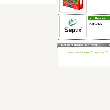
05/08/2026
Більше пропозицій за тегами
0
0
автоматичний вимикач
освітлення