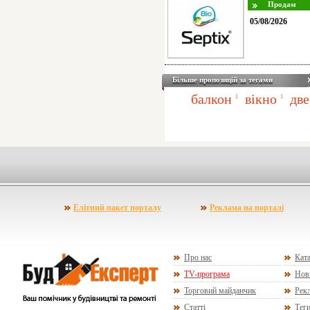
05/08/2026
Більше пропозицій за тегами
балкон
вікно
две
1
1
Елітний пакет порталу
Реклама на порталі
Про нас
Ката
TV-програма
Нов
Торговий майданчик
Рекл
Статті
Тег