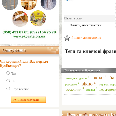
Вікна та скло
Жалюзі, москітні сітки
Додати до закладок
Опитування
Опитування
Теги та ключові фраз
Чи корисний для Вас портал
БудЕксперт?
Більше компаній за тегами
Так
окна
ба
17
4
входные двери
Ні
вікно
17
4
розсувне
гаражні воро
8
Я тут вперше
заскління
2
перегород
лоджія
Пропозиції, що можуть Ва