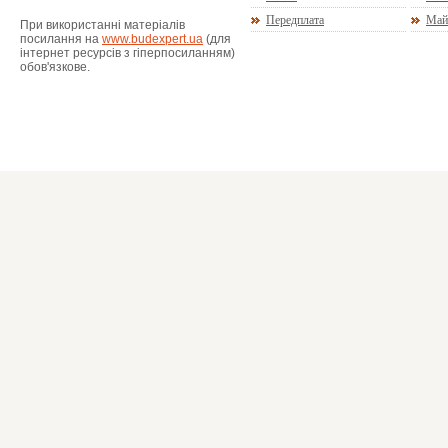
Передплата
Май
При використанні матеріалів
посилання на
www.budexpert.ua
(для
інтернет ресурсів з гіперпосиланням)
обов'язкове.