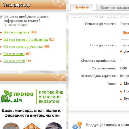
Теги порталу
Теги порталу
Профіль
Контакти компа
Ви ще не пробували шукати
Дата реєстрації: 10.06.2012 Переглядів: 69 - За
інформацію за тегами?
Основна діяльність:
Товари
У нас це зручно
Всі теги порталу
1090
Вік
Всі теги торгового майданчика
825
Інша діяльність:
Товари
Всі теги каталогу учасників
698
Дв
Всі теги новин
489
Кількість працівників:
4
Всі теги статей
539
Рік заснування:
1999
Міжнародна торгівля:
Не ці
Інше:
Ми 
Пр
Ку
Продукція і послуги компа