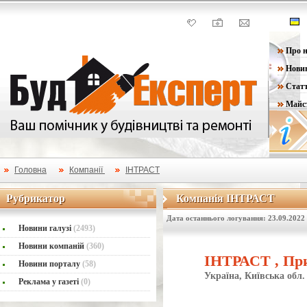
Про н
Нови
Статт
Майс
Головна
Компанії
ІНТРАСТ
Рубрикатор
Компанія ІНТРАСТ
Рубрикатор
Компанія ІНТРАСТ
Дата останнього логування: 23.09.2022
Новини галузі
(2493)
Новини компаній
(360)
ІНТРАСТ , Пр
Новини порталу
(58)
Україна, Київська обл.
Реклама у газеті
(0)